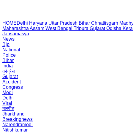
HOME
Delhi
Haryana
Uttar Pradesh
Bihar
Chhattisgarh
Madhy
Maharashtra
Assam
West Bengal
Tripura
Gujarat
Odisha
Kera
Jansamasya
News
Bjp
National
Police
Bihar
India
कांग्रेस
Gujarat
Accident
Congress
Modi
Delhi
Viral
मारपीट
Jharkhand
Breakingnews
Narendramodi
Nitishkumar