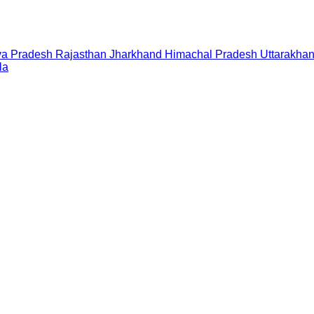
a Pradesh
Rajasthan
Jharkhand
Himachal Pradesh
Uttarakha
la