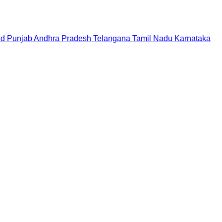
nd
Punjab
Andhra Pradesh
Telangana
Tamil Nadu
Karnataka