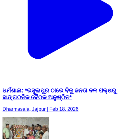
ଧର୍ମଶାଳା: *ରସୁଲପୁର ଠାରେ ବିଜୁ ଜନତା ଦଳ ପକ୍ଷରୁ
ସାଙ୍ଗଠନିକ ବୈଠକ ଅନୁଷ୍ଠିତ*
Dharmasala, Jajpur | Feb 18, 2026