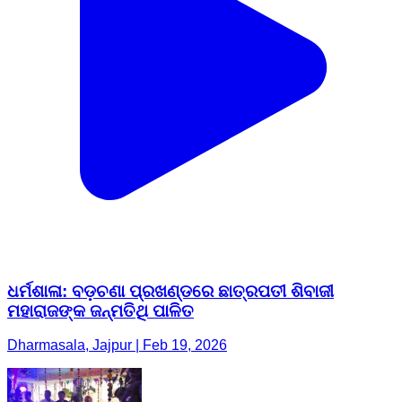
ଧର୍ମଶାଳା: ବଡ଼ଚଣା ପ୍ରଖଣ୍ଡରେ ଛାତ୍ରପତୀ ଶିବାଜୀ
ମହାରାଜଙ୍କ ଜନ୍ମତିଥି ପାଳିତ
Dharmasala, Jajpur | Feb 19, 2026