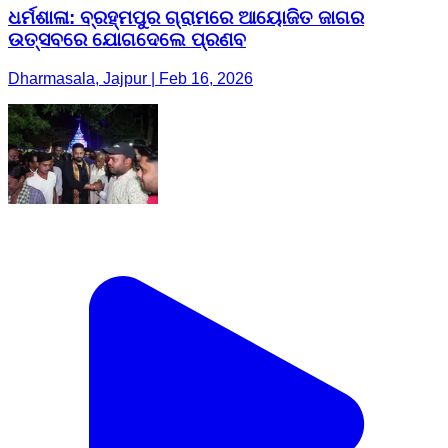
ଧର୍ମଶାଳା: ବ୍ରହ୍ମପୁର ଗ୍ରାମରେ ଆୟୋଜିତ ଜାଗର
ଉତ୍ସବରେ ଯୋଗଦେଲେ ପ୍ରଣବ
Dharmasala, Jajpur | Feb 16, 2026