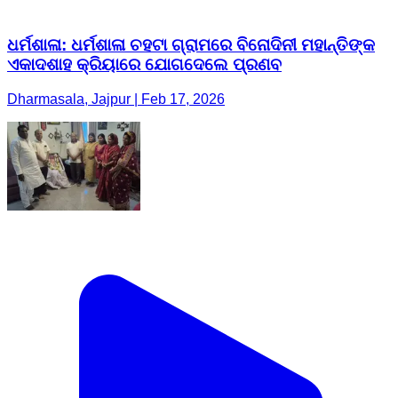
ଧର୍ମଶାଳା: ଧର୍ମଶାଳା ଚହଟା ଗ୍ରାମରେ ବିନୋଦିନୀ ମହାନ୍ତିଙ୍କ
ଏକାଦଶାହ କ୍ରିୟାରେ ଯୋଗଦେଲେ ପ୍ରଣବ
Dharmasala, Jajpur | Feb 17, 2026