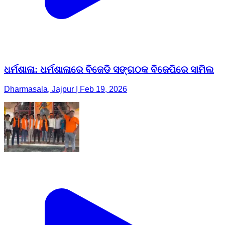
ଧର୍ମଶାଳା: ଧର୍ମଶାଳାରେ ବିଜେଡି ସଙ୍ଗଠକ ବିଜେପିରେ ସାମିଲ
Dharmasala, Jajpur | Feb 19, 2026