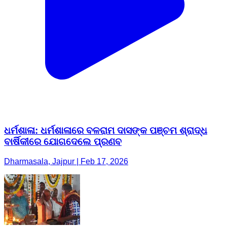
ଧର୍ମଶାଳା: ଧର୍ମଶାଳାରେ ବଳରାମ ଦାସଙ୍କ ପଞ୍ଚମ ଶ୍ରାଦ୍ଧ
ବାର୍ଷିକୀରେ ଯୋଗଦେଲେ ପ୍ରଣବ
Dharmasala, Jajpur | Feb 17, 2026