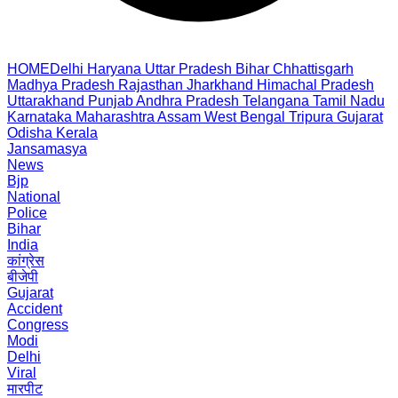
HOME
Delhi
Haryana
Uttar Pradesh
Bihar
Chhattisgarh
Madhya Pradesh
Rajasthan
Jharkhand
Himachal Pradesh
Uttarakhand
Punjab
Andhra Pradesh
Telangana
Tamil Nadu
Karnataka
Maharashtra
Assam
West Bengal
Tripura
Gujarat
Odisha
Kerala
Jansamasya
News
Bjp
National
Police
Bihar
India
कांग्रेस
बीजेपी
Gujarat
Accident
Congress
Modi
Delhi
Viral
मारपीट