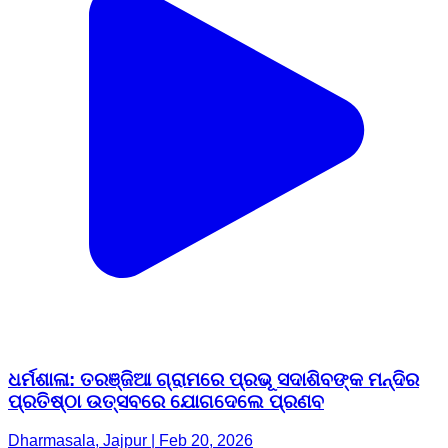
ଧର୍ମଶାଳା: ତରଞ୍ଜିଆ ଗ୍ରାମରେ ପ୍ରଭୂ ସଦାଶିବଙ୍କ ମନ୍ଦିର
ପ୍ରତିଷ୍ଠା ଉତ୍ସବରେ ଯୋଗଦେଲେ ପ୍ରଣବ
Dharmasala, Jajpur | Feb 20, 2026