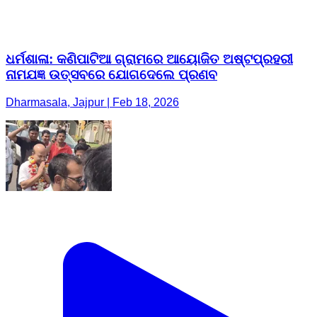
ଧର୍ମଶାଳା: କଣିପାଟିଆ ଗ୍ରାମରେ ଆୟୋଜିତ ଅଷ୍ଟପ୍ରହରୀ
ନାମଯଜ୍ଞ ଉତ୍ସବରେ ଯୋଗଦେଲେ ପ୍ରଣବ
Dharmasala, Jajpur | Feb 18, 2026