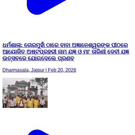
ଧର୍ମଶାଳା: ଚୋରମୁହାଁ ଠାରେ ବାବା ଅଜ୍ଞାନେଶ୍ୱରଙ୍କ ପୀଠରେ
ଆୟୋଜିତ ଅଷ୍ଟପ୍ରହରୀ ନାମ ଯଜ୍ଞ ଓ ମା' ତାରିଣୀ ଦେବୀ ଯଜ୍ଞ
ଉତ୍ସବରେ ଯୋଗଦେଲେ ପ୍ରଣବ
Dharmasala, Jajpur | Feb 20, 2026