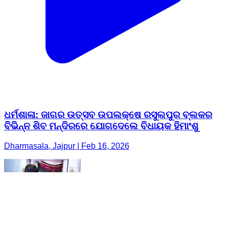
ଧର୍ମଶାଳା: ଜାଗର ଉତ୍ସବ ଉପଲକ୍ଷେ ରସୁଲପୁର ବ୍ଲକର
ବିଭିନ୍ନ ଶିବ ମନ୍ଦିରରେ ଯୋଗଦେଲେ ବିଧାୟକ ହିମାଂଶୁ
Dharmasala, Jajpur | Feb 16, 2026