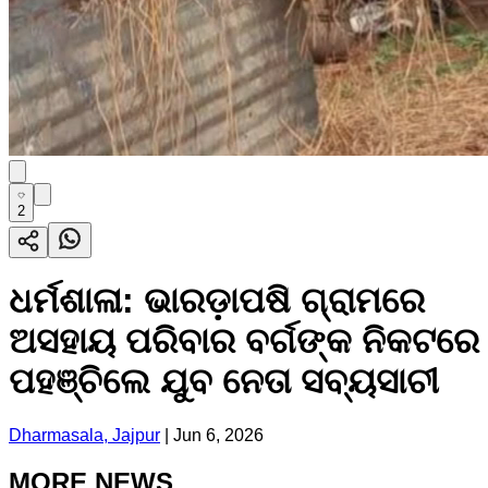
2
ଧର୍ମଶାଳା: ଭାରଡ଼ାପଷି ଗ୍ରାମରେ
ଅସହାୟ ପରିବାର ବର୍ଗଙ୍କ ନିକଟରେ
ପହଞ୍ଚିଲେ ଯୁବ ନେତା ସବ୍ୟସାଚୀ
Dharmasala, Jajpur
|
Jun 6, 2026
MORE NEWS