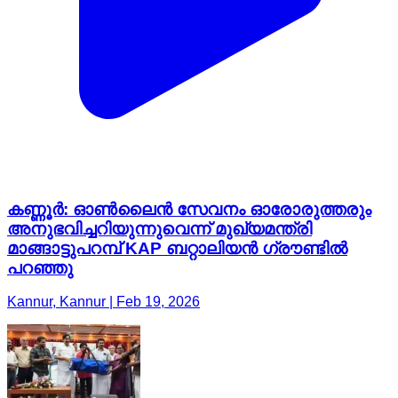
കണ്ണൂർ: ഓൺലൈൻ സേവനം ഓരോരുത്തരും
അനുഭവിച്ചറിയുന്നുവെന്ന് മുഖ്യമന്ത്രി
മാങ്ങാട്ടുപറമ്പ് KAP ബറ്റാലിയൻ ഗ്രൗണ്ടിൽ
പറഞ്ഞു
Kannur, Kannur | Feb 19, 2026