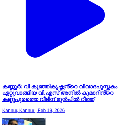
കണ്ണൂർ: വി കുഞ്ഞികൃഷ്ണൻ്റെ വിവാദപുസ്തകം
ഏറ്റുവാങ്ങിയ വി.എസ് അനിൽ കുമാറിൻ്റെ
കണ്ണപുരത്തെ വീടിന് മുൻപിൽ റീത്ത്
Kannur, Kannur | Feb 19, 2026