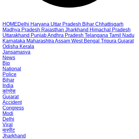
HOME
Delhi
Haryana
Uttar Pradesh
Bihar
Chhattisgarh
Madhya Pradesh
Rajasthan
Jharkhand
Himachal Pradesh
Uttarakhand
Punjab
Andhra Pradesh
Telangana
Tamil Nadu
Karnataka
Maharashtra
Assam
West Bengal
Tripura
Gujarat
Odisha
Kerala
Jansamasya
News
Bjp
National
Police
Bihar
India
कांग्रेस
Gujarat
Accident
Congress
Modi
Delhi
Viral
मारपीट
Jharkhand