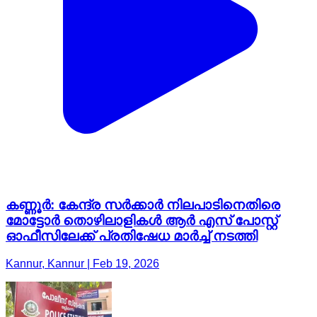
കണ്ണൂർ: കേന്ദ്ര സർക്കാർ നിലപാടിനെതിരെ
മോട്ടോർ തൊഴിലാളികൾ ആർ എസ് പോസ്റ്റ്
ഓഫീസിലേക്ക് പ്രതിഷേധ മാർച്ച് നടത്തി
Kannur, Kannur | Feb 19, 2026