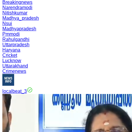
Breakingnews
Narendramodi
Nitishkumar
Madhya_pradesh
Nsui
Madhyapradesh
Pmmodi
Rahulgandhi
Uttarpradesh
Haryana
Cricket
Lucknow
Uttarakhand
Crimenews
localbeat_3