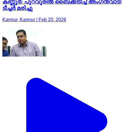
കണ്ണൂർ: പുറവൂരിൽ ബൈക്കിടിച്ച് അംഗൻവാടി
ടീച്ചർ മരിച്ചു
Kannur, Kannur | Feb 20, 2026