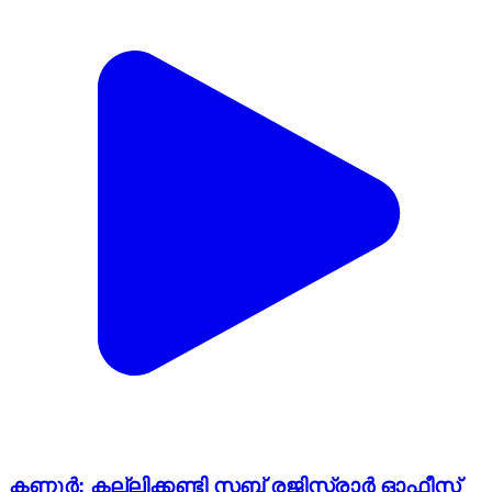
കണ്ണൂർ: കല്ലിക്കണ്ടി സബ് രജിസ്ട്രാര്‍ ഓഫീസ്