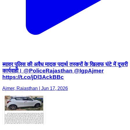
ब्यावर पुलिस की अवैध मादक पदार्थ तस्करों के खिलाफ घंटे में दूसरी
कार्यवाही। @PoliceRajasthan @IgpAjmer
https://t.co/jDl3AckBBc
Ajmer, Rajasthan | Jun 17, 2026