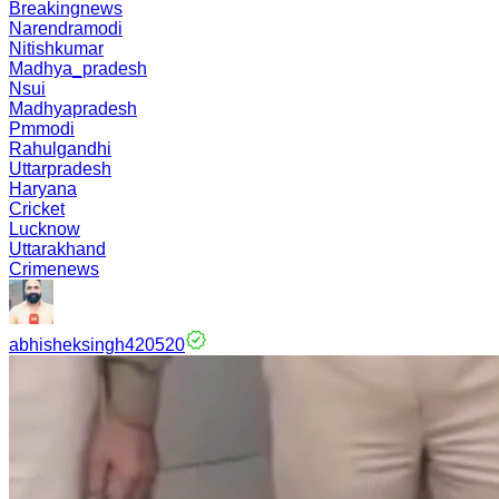
Breakingnews
Narendramodi
Nitishkumar
Madhya_pradesh
Nsui
Madhyapradesh
Pmmodi
Rahulgandhi
Uttarpradesh
Haryana
Cricket
Lucknow
Uttarakhand
Crimenews
abhisheksingh420520