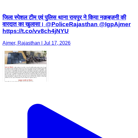
जिला स्पेशल टीम एवं पुलिस थाना रायपुर ने किया नक़बज़नी की
वारदात का खुलासा। @PoliceRajasthan @IgpAjmer
https://t.co/vv8ch4jNYU
Ajmer, Rajasthan | Jul 17, 2026