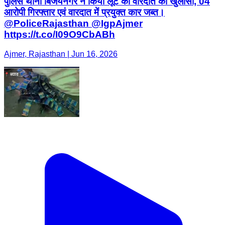
पुलिस थाना बिजयनगर ने किया लूट की वारदात का खुलासा, 04
आरोपी गिरफ्तार एवं वारदात में प्रयुक्त कार जब्त।
@PoliceRajasthan @IgpAjmer
https://t.co/I09O9CbABh
Ajmer, Rajasthan | Jun 16, 2026