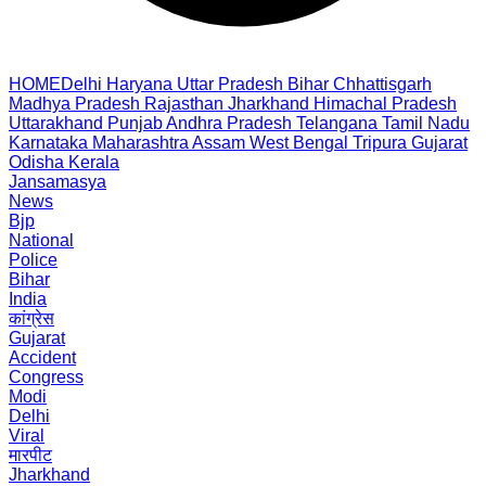
HOME
Delhi
Haryana
Uttar Pradesh
Bihar
Chhattisgarh
Madhya Pradesh
Rajasthan
Jharkhand
Himachal Pradesh
Uttarakhand
Punjab
Andhra Pradesh
Telangana
Tamil Nadu
Karnataka
Maharashtra
Assam
West Bengal
Tripura
Gujarat
Odisha
Kerala
Jansamasya
News
Bjp
National
Police
Bihar
India
कांग्रेस
Gujarat
Accident
Congress
Modi
Delhi
Viral
मारपीट
Jharkhand