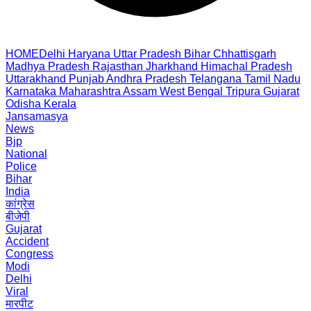
HOME
Delhi
Haryana
Uttar Pradesh
Bihar
Chhattisgarh
Madhya Pradesh
Rajasthan
Jharkhand
Himachal Pradesh
Uttarakhand
Punjab
Andhra Pradesh
Telangana
Tamil Nadu
Karnataka
Maharashtra
Assam
West Bengal
Tripura
Gujarat
Odisha
Kerala
Jansamasya
News
Bjp
National
Police
Bihar
India
कांग्रेस
बीजेपी
Gujarat
Accident
Congress
Modi
Delhi
Viral
मारपीट