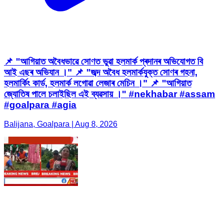
📌 "আগিয়াত অবৈধভাৱে সোণত ভুৱা হলমাৰ্ক প্ৰদানৰ অভিযোগত বি
আই এছৰ অভিযান ।" 📌 "জব্দ অবৈধ হলমাৰ্কযুক্ত সোণৰ গহনা,
হলমাৰ্কিং কাৰ্ড, হলমাৰ্ক লগোৱা লেজাৰ মেচিন ।" 📌 "আগিয়াত
জ্যোতিষ পালে চলাইছিল এই ব্যৱসায় ।" #nekhabar #assam
#goalpara #agia
Balijana, Goalpara | Aug 8, 2026