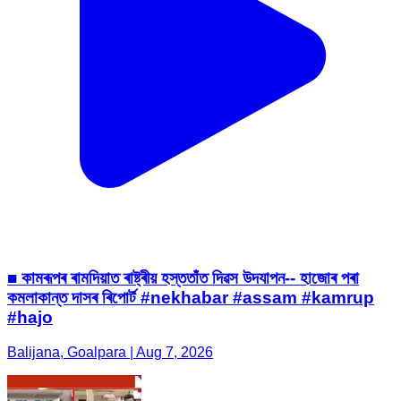
■ কামৰূপৰ ৰামদিয়াত ৰাষ্ট্ৰীয় হস্ততাঁত দিৱস উদযাপন-- হাজোৰ পৰা
কমলাকান্ত দাসৰ ৰিপোৰ্ট #nekhabar #assam #kamrup
#hajo
Balijana, Goalpara | Aug 7, 2026