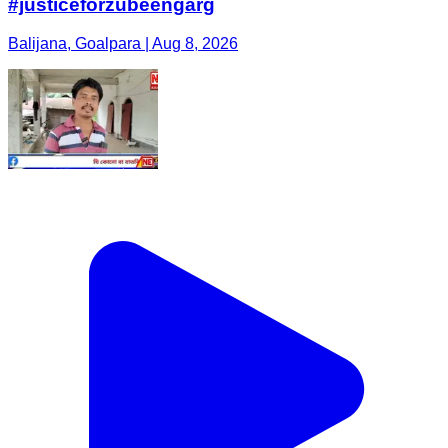
#justiceforzubeengarg
Balijana, Goalpara | Aug 8, 2026