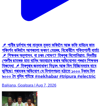
📌 পানীৰ দুৰ্দশাৰ পৰা মানুহক মুক্ত কৰিবলৈ আৰু কফি হাউচৰ কাম
পৰিদৰ্শন কৰিবলৈ আগৰতলা ভ্ৰমণ মেয়ৰৰ, বিৰোধীলৈ শক্তিশালী বাৰ্তা!
📌 শিক্ষকৰ অনুশাসন, বা চৰম শোষণ? ত্ৰিপুৰা বিলোনিয়াত, দ্বিতীয়
শ্ৰেণীৰ ছাত্ৰক হাত বান্ধি অত্যাচাৰ কৰাৰ অভিযোগত প্ৰধান শিক্ষকৰ
বিৰুদ্ধে! 📌 ত্ৰিপুৰাৰ জনসাধাৰণ বিদ্যুৎ আৰু বিল বিচ্ছিন্নতাৰ বাবে
ভুগিছে! গ্ৰাহকৰ অভিযোগ যে বিশালগড়ত হঠাতে ১০০০ টকাৰ বিল
৯০০০ লৈ বৃদ্ধি পাইছে #nekhabar #tripura #electric
Balijana, Goalpara | Aug 7, 2026