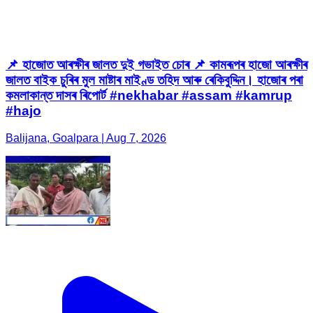
📌 হাজোত আৰক্ষীৰ জালত দুই গভাইত চোৰ 📌 কামৰূপৰ হাজো আৰক্ষীৰ
জালত বাইক চুৰিৰ মুল মাষ্টাৰ মাইণ্ড তহিদ আৰু ৰেকিবুদ্দিন। হাজোৰ পৰা
কমলাকান্ত দাসৰ ৰিপোৰ্ট #nekhabar #assam #kamrup
#hajo
Balijana, Goalpara | Aug 7, 2026