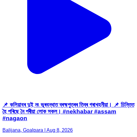
📌 কলিয়াবৰ দুই নং ভূৰবন্ধাত ব্ৰহ্মপুত্ৰৰ তিব্ৰ গৰাখহনীয়া। 📌 চিন্তিত
হৈ পৰিছে নৈ পৰীয়া লোক সকল। #nekhabar #assam
#nagaon
Balijana, Goalpara | Aug 8, 2026