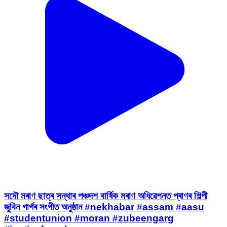
সদৌ মৰাণ ছাত্ৰ সন্থাৰ পঞ্চদশ বাৰ্ষিক মৰাণ অধিৱেশনত প্ৰাণৰ শিল্পী
জুবিন গাৰ্গৰ সংগীত অনুষ্ঠান #nekhabar #assam #aasu
#studentunion #moran #zubeengarg