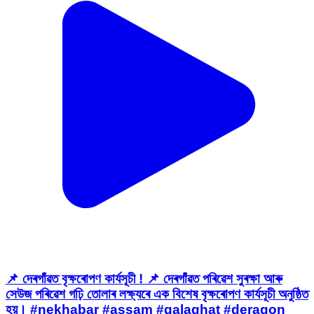
📌 দেৰগাঁৱত বৃক্ষৰোপণ কাৰ্যসূচী ! 📌 দেৰগাঁৱত পৰিৱেশ সুৰক্ষা আৰু
সেউজ পৰিৱেশ গঢ়ি তোলাৰ লক্ষ্যৰে এক বিশেষ বৃক্ষৰোপণ কাৰ্যসূচী অনুষ্ঠিত
হয়। #nekhabar #assam #galaghat #deragon