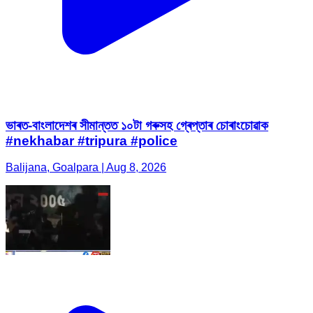
ভাৰত-বাংলাদেশৰ সীমান্তত ১০টা গৰুসহ গ্ৰেপ্তাৰ চোৰাংচোৱাক
#nekhabar #tripura #police
Balijana, Goalpara | Aug 8, 2026