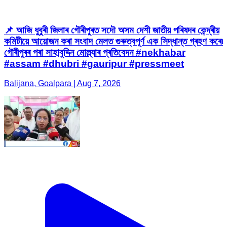
📌 আজি ধুবুৰী জিলাৰ গৌৰীপুৰত সদৌ অসম দেশী জাতীয় পৰিষদৰ কেন্দ্ৰীয়
কমিটীয়ে আয়োজন কৰা সংবাদ মেলত গুৰুত্বপূর্ণ এক সিদ্ধান্ত গ্ৰহণ কৰে৷
গৌৰীপুৰৰ পৰা সাহাবুদ্দিন মোল্ল্যাৰ প্ৰতিবেদন #nekhabar
#assam #dhubri #gauripur #pressmeet
Balijana, Goalpara | Aug 7, 2026