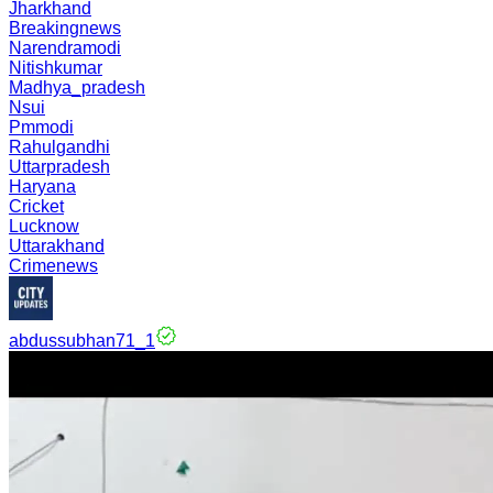
Jharkhand
Breakingnews
Narendramodi
Nitishkumar
Madhya_pradesh
Nsui
Pmmodi
Rahulgandhi
Uttarpradesh
Haryana
Cricket
Lucknow
Uttarakhand
Crimenews
abdussubhan71_1