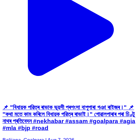
📌 "বিধায়ক পৱিত্ৰ ৰাভাক ভূয়সী প্ৰশংসা বাপুপাৰা গঞা ৰাইজৰ।" 📌
"কথা মতে কাম কৰিলে বিধায়ক পৱিত্ৰ ৰাভাই।" গোৱালপাৰাৰ পৰা চিণ্টু
নাথৰ প্ৰতিবেদন #nekhabar #assam #goalpara #agia
#mla #bjp #road