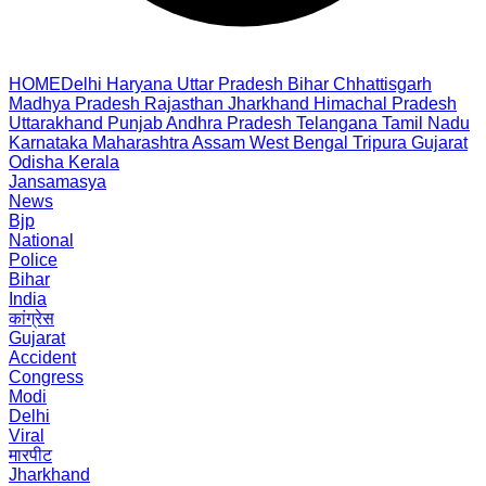
HOME
Delhi
Haryana
Uttar Pradesh
Bihar
Chhattisgarh
Madhya Pradesh
Rajasthan
Jharkhand
Himachal Pradesh
Uttarakhand
Punjab
Andhra Pradesh
Telangana
Tamil Nadu
Karnataka
Maharashtra
Assam
West Bengal
Tripura
Gujarat
Odisha
Kerala
Jansamasya
News
Bjp
National
Police
Bihar
India
कांग्रेस
Gujarat
Accident
Congress
Modi
Delhi
Viral
मारपीट
Jharkhand