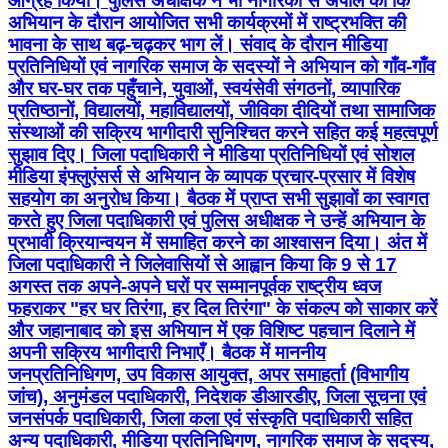
आग्रह किया। पुलिस अधीक्षक ने भी नागरिकों से अपील की कि
अभियान के दौरान आयोजित सभी कार्यक्रमों में राष्ट्रभक्ति की
भावना के साथ बढ़-चढ़कर भाग लें। संवाद के दौरान मीडिया
प्रतिनिधियों एवं नागरिक समाज के सदस्यों ने अभियान को गाँव-गाँव
और घर-घर तक पहुँचाने, युवाओं, स्वयंसेवी संगठनों, व्यापारिक
प्रतिष्ठानों, विद्यालयों, महाविद्यालयों, जीविका दीदियों तथा सामाजिक
संस्थाओं की सक्रिय भागीदारी सुनिश्चित करने सहित कई महत्वपूर्ण
सुझाव दिए। जिला पदाधिकारी ने मीडिया प्रतिनिधियों एवं सोशल
मीडिया इंफ्लुएंसर्स से अभियान के व्यापक प्रचार-प्रसार में विशेष
सहयोग का अनुरोध किया। बैठक में प्राप्त सभी सुझावों का स्वागत
करते हुए जिला पदाधिकारी एवं पुलिस अधीक्षक ने उन्हें अभियान के
प्रभावी क्रियान्वयन में समाहित करने का आश्वासन दिया। अंत में
जिला पदाधिकारी ने जिलेवासियों से आह्वान किया कि 9 से 17
अगस्त तक अपने-अपने घरों पर सम्मानपूर्वक राष्ट्रीय ध्वज
फहराकर "हर घर तिरंगा, हर दिल तिरंगा" के संकल्प को साकार करें
और जहानाबाद को इस अभियान में एक विशिष्ट पहचान दिलाने में
अपनी सक्रिय भागीदारी निभाएँ। बैठक में माननीय
जनप्रतिनिधिगण, उप विकास आयुक्त, अपर समाहर्ता (विभागीय
जांच), अनुमंडल पदाधिकारी, निदेशक डीआरडीए, जिला सूचना एवं
जनसंपर्क पदाधिकारी, जिला कला एवं संस्कृति पदाधिकारी सहित
अन्य पदाधिकारी, मीडिया प्रतिनिधिगण, नागरिक समाज के सदस्य,