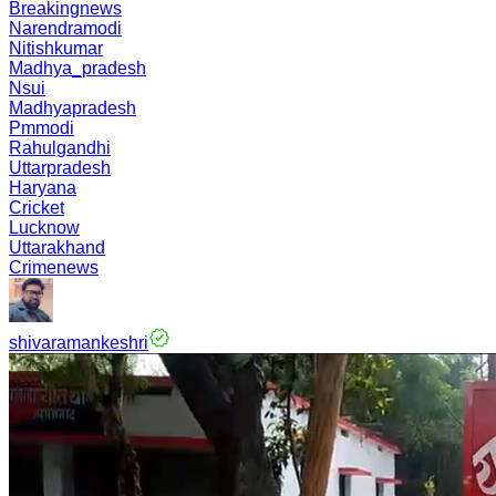
Breakingnews
Narendramodi
Nitishkumar
Madhya_pradesh
Nsui
Madhyapradesh
Pmmodi
Rahulgandhi
Uttarpradesh
Haryana
Cricket
Lucknow
Uttarakhand
Crimenews
shivaramankeshri