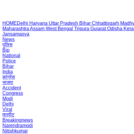
HOME
Delhi
Haryana
Uttar Pradesh
Bihar
Chhattisgarh
Madhy
Maharashtra
Assam
West Bengal
Tripura
Gujarat
Odisha
Kera
Jansamasya
News
पुलिस
Bjp
National
Police
Bihar
India
कांग्रेस
भाजपा
Accident
Congress
Modi
Delhi
Viral
मारपीट
Breakingnews
Narendramodi
Nitishkumar