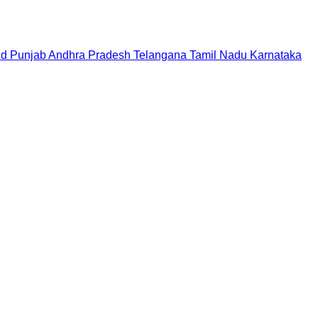
nd
Punjab
Andhra Pradesh
Telangana
Tamil Nadu
Karnataka