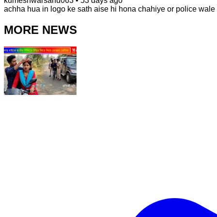
kumeshwarsahu063
•
53 days ago
achha hua in logo ke sath aise hi hona chahiye or police wale
MORE NEWS