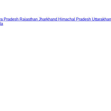
a Pradesh
Rajasthan
Jharkhand
Himachal Pradesh
Uttarakha
la