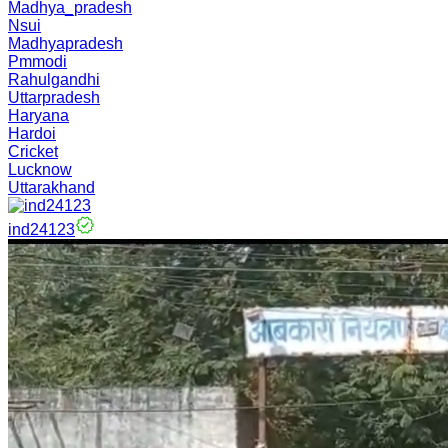
Madhya_pradesh
Nsui
Madhyapradesh
Pmmodi
Rahulgandhi
Uttarpradesh
Haryana
Hardoi
Cricket
Lucknow
Uttarakhand
ind24123