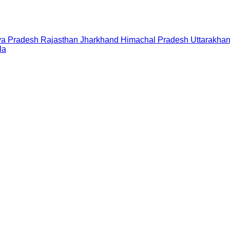
a Pradesh
Rajasthan
Jharkhand
Himachal Pradesh
Uttarakha
la