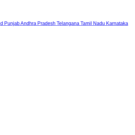
nd
Punjab
Andhra Pradesh
Telangana
Tamil Nadu
Karnataka