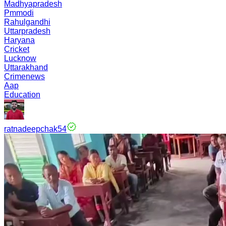
Madhyapradesh
Pmmodi
Rahulgandhi
Uttarpradesh
Haryana
Cricket
Lucknow
Uttarakhand
Crimenews
Aap
Education
ratnadeepchak54