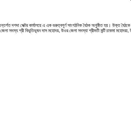
্তর্গত দশদা সেক্টর কার্যালয়ে এ এক গুরুত্বপূর্ণ সাংগঠনিক বৈঠক অনুষ্ঠিত হয়। উক্ত বৈঠ
 জেলা সদস্য শ্রী বিভূতিভূষন দাস মহোদয়, উওর জেলা সদস্যা শ্রীমতী মন্টি চাকমা মহোদয়া