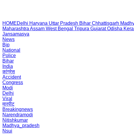
HOME
Delhi
Haryana
Uttar Pradesh
Bihar
Chhattisgarh
Madhy
Maharashtra
Assam
West Bengal
Tripura
Gujarat
Odisha
Kera
Jansamasya
News
Bjp
National
Police
Bihar
India
कांग्रेस
Accident
Congress
Modi
Delhi
Viral
मारपीट
Breakingnews
Narendramodi
Nitishkumar
Madhya_pradesh
Nsui