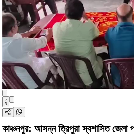
3
কাঞ্চনপুর: আসন্ন ত্রিপুরা স্বশাসিত জেলা পর