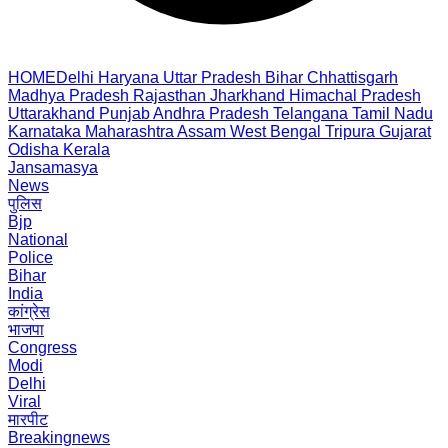
HOME
Delhi
Haryana
Uttar Pradesh
Bihar
Chhattisgarh
Madhya Pradesh
Rajasthan
Jharkhand
Himachal Pradesh
Uttarakhand
Punjab
Andhra Pradesh
Telangana
Tamil Nadu
Karnataka
Maharashtra
Assam
West Bengal
Tripura
Gujarat
Odisha
Kerala
Jansamasya
News
पुलिस
Bjp
National
Police
Bihar
India
कांग्रेस
भाजपा
Congress
Modi
Delhi
Viral
मारपीट
Breakingnews