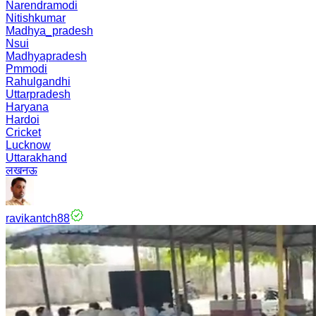
Narendramodi
Nitishkumar
Madhya_pradesh
Nsui
Madhyapradesh
Pmmodi
Rahulgandhi
Uttarpradesh
Haryana
Hardoi
Cricket
Lucknow
Uttarakhand
लखनऊ
ravikantch88