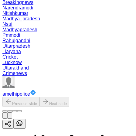
Breakingnews
Narendramodi
Nitishkumar
Madhya_pradesh
Nsui
Madhyapradesh
Pmmodi
Rahulgandhi
Uttarpradesh
Haryana
Cricket
Lucknow
Uttarakhand
Crimenews
amethipolice
Previous slide
Next slide