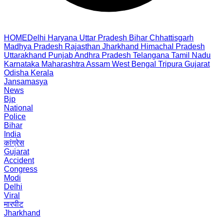
HOME
Delhi
Haryana
Uttar Pradesh
Bihar
Chhattisgarh
Madhya Pradesh
Rajasthan
Jharkhand
Himachal Pradesh
Uttarakhand
Punjab
Andhra Pradesh
Telangana
Tamil Nadu
Karnataka
Maharashtra
Assam
West Bengal
Tripura
Gujarat
Odisha
Kerala
Jansamasya
News
Bjp
National
Police
Bihar
India
कांग्रेस
Gujarat
Accident
Congress
Modi
Delhi
Viral
मारपीट
Jharkhand