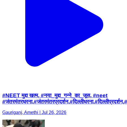
#NEET मुद्दा खत्म, #नया_मुद्दा_गन्ने_का_जूस, #neet
#जंतरमंतरधरना,#जंतरमंतरप्रदर्शन,#दिल्लीधरना,#दिल्
Gauriganj, Amethi | Jul 26, 2026