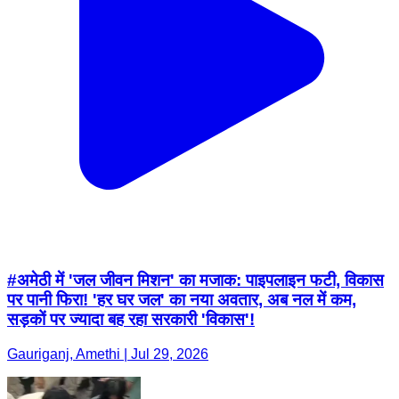
#अमेठी में 'जल जीवन मिशन' का मजाक: पाइपलाइन फटी, विकास
पर पानी फिरा! 'हर घर जल' का नया अवतार, अब नल में कम,
सड़कों पर ज्यादा बह रहा सरकारी 'विकास'!
Gauriganj, Amethi | Jul 29, 2026