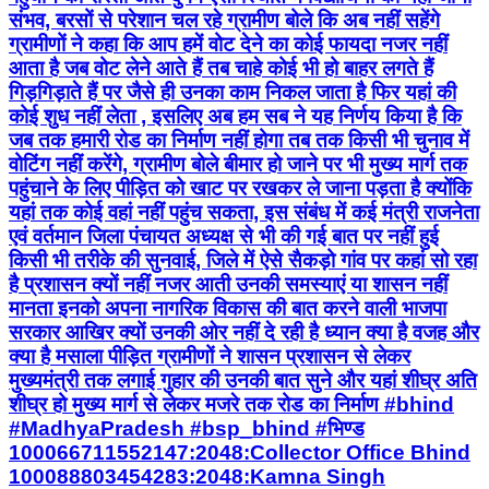
संभव, बरसों से परेशान चल रहे ग्रामीण बोले कि अब नहीं सहेंगे
ग्रामीणों ने कहा कि आप हमें वोट देने का कोई फायदा नजर नहीं
आता है जब वोट लेने आते हैं तब चाहे कोई भी हो बाहर लगते हैं
गिड़गिड़ाते हैं पर जैसे ही उनका काम निकल जाता है फिर यहां की
कोई शुध नहीं लेता , इसलिए अब हम सब ने यह निर्णय किया है कि
जब तक हमारी रोड का निर्माण नहीं होगा तब तक किसी भी चुनाव में
वोटिंग नहीं करेंगे, ग्रामीण बोले बीमार हो जाने पर भी मुख्य मार्ग तक
पहुंचाने के लिए पीड़ित को खाट पर रखकर ले जाना पड़ता है क्योंकि
यहां तक कोई वहां नहीं पहुंच सकता, इस संबंध में कई मंत्री राजनेता
एवं वर्तमान जिला पंचायत अध्यक्ष से भी की गई बात पर नहीं हुई
किसी भी तरीके की सुनवाई, जिले में ऐसे सैकड़ो गांव पर कहां सो रहा
है प्रशासन क्यों नहीं नजर आती उनकी समस्याएं या शासन नहीं
मानता इनको अपना नागरिक विकास की बात करने वाली भाजपा
सरकार आखिर क्यों उनकी ओर नहीं दे रही है ध्यान क्या है वजह और
क्या है मसाला पीड़ित ग्रामीणों ने शासन प्रशासन से लेकर
मुख्यमंत्री तक लगाई गुहार की उनकी बात सुने और यहां शीघ्र अति
शीघ्र हो मुख्य मार्ग से लेकर मजरे तक रोड का निर्माण #bhind
#MadhyaPradesh #bsp_bhind #भिण्ड
100066711552147:2048:Collector Office Bhind
100088803454283:2048:Kamna Singh