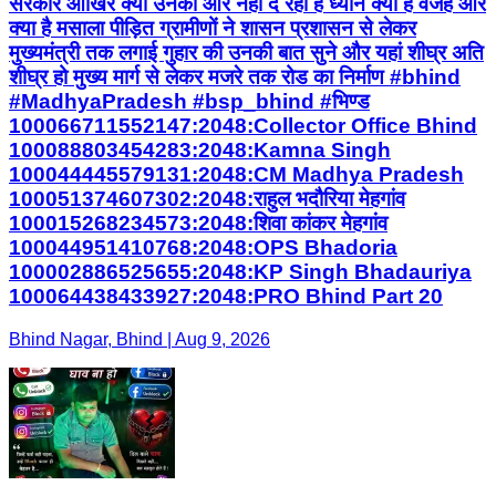
सरकार आखिर क्यों उनकी ओर नहीं दे रही है ध्यान क्या है वजह और
क्या है मसाला पीड़ित ग्रामीणों ने शासन प्रशासन से लेकर
मुख्यमंत्री तक लगाई गुहार की उनकी बात सुने और यहां शीघ्र अति
शीघ्र हो मुख्य मार्ग से लेकर मजरे तक रोड का निर्माण #bhind
#MadhyaPradesh #bsp_bhind #भिण्ड
100066711552147:2048:Collector Office Bhind
100088803454283:2048:Kamna Singh
100044445579131:2048:CM Madhya Pradesh
100051374607302:2048:राहुल भदौरिया मेहगांव
100015268234573:2048:शिवा कांकर मेहगांव
100044951410768:2048:OPS Bhadoria
100002886525655:2048:KP Singh Bhadauriya
100064438433927:2048:PRO Bhind Part 20
Bhind Nagar, Bhind | Aug 9, 2026