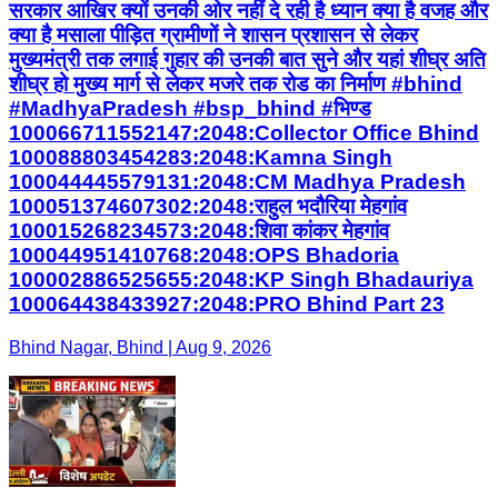
सरकार आखिर क्यों उनकी ओर नहीं दे रही है ध्यान क्या है वजह और
क्या है मसाला पीड़ित ग्रामीणों ने शासन प्रशासन से लेकर
मुख्यमंत्री तक लगाई गुहार की उनकी बात सुने और यहां शीघ्र अति
शीघ्र हो मुख्य मार्ग से लेकर मजरे तक रोड का निर्माण #bhind
#MadhyaPradesh #bsp_bhind #भिण्ड
100066711552147:2048:Collector Office Bhind
100088803454283:2048:Kamna Singh
100044445579131:2048:CM Madhya Pradesh
100051374607302:2048:राहुल भदौरिया मेहगांव
100015268234573:2048:शिवा कांकर मेहगांव
100044951410768:2048:OPS Bhadoria
100002886525655:2048:KP Singh Bhadauriya
100064438433927:2048:PRO Bhind Part 23
Bhind Nagar, Bhind | Aug 9, 2026