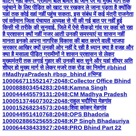
वोटिंग नहीं करेंगे, ग्रामीण बोले बीमार हो जाने पर भी मुख्य मार्ग तक
पहुंचाने के लिए पीड़ित को खाट पर रखकर ले जाना पड़ता है क्योंकि
यहां तक कोई वहां नहीं पहुंच सकता, इस संबंध में कई मंत्री राजनेता
एवं वर्तमान जिला पंचायत अध्यक्ष से भी की गई बात पर नहीं हुई
किसी भी तरीके की सुनवाई, जिले में ऐसे सैकड़ो गांव पर कहां सो रहा
है प्रशासन क्यों नहीं नजर आती उनकी समस्याएं या शासन नहीं
मानता इनको अपना नागरिक विकास की बात करने वाली भाजपा
सरकार आखिर क्यों उनकी ओर नहीं दे रही है ध्यान क्या है वजह और
क्या है मसाला पीड़ित ग्रामीणों ने शासन प्रशासन से लेकर
मुख्यमंत्री तक लगाई गुहार की उनकी बात सुने और यहां शीघ्र अति
शीघ्र हो मुख्य मार्ग से लेकर मजरे तक रोड का निर्माण #bhind
#MadhyaPradesh #bsp_bhind #भिण्ड
100066711552147:2048:Collector Office Bhind
100088803454283:2048:Kamna Singh
100044445579131:2048:CM Madhya Pradesh
100051374607302:2048:राहुल भदौरिया मेहगांव
100015268234573:2048:शिवा कांकर मेहगांव
100044951410768:2048:OPS Bhadoria
100002886525655:2048:KP Singh Bhadauriya
100064438433927:2048:PRO Bhind Part 22