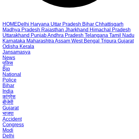
HOME
Delhi
Haryana
Uttar Pradesh
Bihar
Chhattisgarh
Madhya Pradesh
Rajasthan
Jharkhand
Himachal Pradesh
Uttarakhand
Punjab
Andhra Pradesh
Telangana
Tamil Nadu
Karnataka
Maharashtra
Assam
West Bengal
Tripura
Gujarat
Odisha
Kerala
Jansamasya
News
पुलिस
Bjp
National
Police
Bihar
India
कांग्रेस
बीजेपी
Gujarat
भाजपा
Accident
Congress
Modi
Delhi