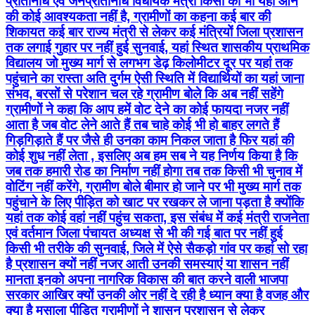
प्रतिनिधि एवं जनप्रतिनिधि विधायक मंत्री किसी को भी यहां आने
की कोई आवश्यकता नहीं है, ग्रामीणों का कहना कई बार की
शिकायत कई बार राज्य मंत्री से लेकर कई मंत्रियों जिला प्रशासन
तक लगाई गुहार पर नहीं हुई सुनवाई, यहां स्थित शासकीय प्राथमिक
विद्यालय जो मुख्य मार्ग से लगभग डेढ़ किलोमीटर दूर पर यहां तक
पहुंचाने का रास्ता अति दुर्गम ऐसी स्थिति में विद्यार्थियों का यहां जाना
संभव, बरसों से परेशान चल रहे ग्रामीण बोले कि अब नहीं सहेंगे
ग्रामीणों ने कहा कि आप हमें वोट देने का कोई फायदा नजर नहीं
आता है जब वोट लेने आते हैं तब चाहे कोई भी हो बाहर लगते हैं
गिड़गिड़ाते हैं पर जैसे ही उनका काम निकल जाता है फिर यहां की
कोई शुध नहीं लेता , इसलिए अब हम सब ने यह निर्णय किया है कि
जब तक हमारी रोड का निर्माण नहीं होगा तब तक किसी भी चुनाव में
वोटिंग नहीं करेंगे, ग्रामीण बोले बीमार हो जाने पर भी मुख्य मार्ग तक
पहुंचाने के लिए पीड़ित को खाट पर रखकर ले जाना पड़ता है क्योंकि
यहां तक कोई वहां नहीं पहुंच सकता, इस संबंध में कई मंत्री राजनेता
एवं वर्तमान जिला पंचायत अध्यक्ष से भी की गई बात पर नहीं हुई
किसी भी तरीके की सुनवाई, जिले में ऐसे सैकड़ो गांव पर कहां सो रहा
है प्रशासन क्यों नहीं नजर आती उनकी समस्याएं या शासन नहीं
मानता इनको अपना नागरिक विकास की बात करने वाली भाजपा
सरकार आखिर क्यों उनकी ओर नहीं दे रही है ध्यान क्या है वजह और
क्या है मसाला पीड़ित ग्रामीणों ने शासन प्रशासन से लेकर