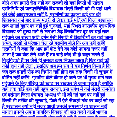
बोले अगर हमारी रोड नहीं बन सकती तो यहां किसी भी सांसद
प्रतिनिधि एवं जनप्रतिनिधि विधायक मंत्री किसी को भी यहां आने
की कोई आवश्यकता नहीं है, ग्रामीणों का कहना कई बार की
शिकायत कई बार राज्य मंत्री से लेकर कई मंत्रियों जिला प्रशासन
तक लगाई गुहार पर नहीं हुई सुनवाई, यहां स्थित शासकीय प्राथमिक
विद्यालय जो मुख्य मार्ग से लगभग डेढ़ किलोमीटर दूर पर यहां तक
पहुंचाने का रास्ता अति दुर्गम ऐसी स्थिति में विद्यार्थियों का यहां जाना
संभव, बरसों से परेशान चल रहे ग्रामीण बोले कि अब नहीं सहेंगे
ग्रामीणों ने कहा कि आप हमें वोट देने का कोई फायदा नजर नहीं
आता है जब वोट लेने आते हैं तब चाहे कोई भी हो बाहर लगते हैं
गिड़गिड़ाते हैं पर जैसे ही उनका काम निकल जाता है फिर यहां की
कोई शुध नहीं लेता , इसलिए अब हम सब ने यह निर्णय किया है कि
जब तक हमारी रोड का निर्माण नहीं होगा तब तक किसी भी चुनाव में
वोटिंग नहीं करेंगे, ग्रामीण बोले बीमार हो जाने पर भी मुख्य मार्ग तक
पहुंचाने के लिए पीड़ित को खाट पर रखकर ले जाना पड़ता है क्योंकि
यहां तक कोई वहां नहीं पहुंच सकता, इस संबंध में कई मंत्री राजनेता
एवं वर्तमान जिला पंचायत अध्यक्ष से भी की गई बात पर नहीं हुई
किसी भी तरीके की सुनवाई, जिले में ऐसे सैकड़ो गांव पर कहां सो रहा
है प्रशासन क्यों नहीं नजर आती उनकी समस्याएं या शासन नहीं
मानता इनको अपना नागरिक विकास की बात करने वाली भाजपा