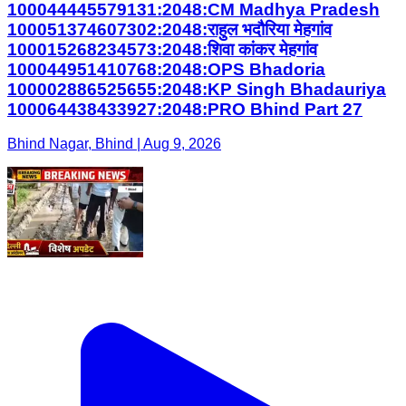
100044445579131:2048:CM Madhya Pradesh
100051374607302:2048:राहुल भदौरिया मेहगांव
100015268234573:2048:शिवा कांकर मेहगांव
100044951410768:2048:OPS Bhadoria
100002886525655:2048:KP Singh Bhadauriya
100064438433927:2048:PRO Bhind Part 27
Bhind Nagar, Bhind | Aug 9, 2026