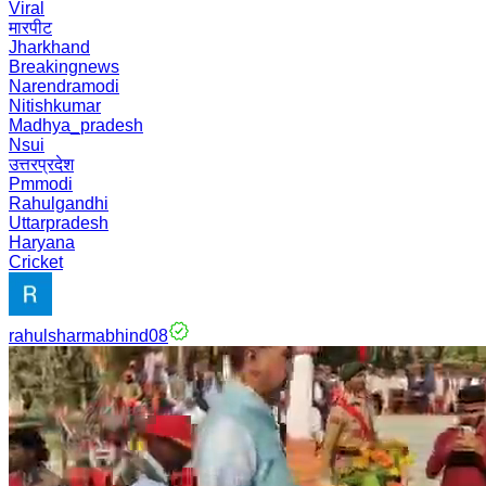
Viral
मारपीट
Jharkhand
Breakingnews
Narendramodi
Nitishkumar
Madhya_pradesh
Nsui
उत्तरप्रदेश
Pmmodi
Rahulgandhi
Uttarpradesh
Haryana
Cricket
rahulsharmabhind08