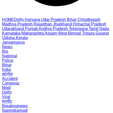
HOME
Delhi
Haryana
Uttar Pradesh
Bihar
Chhattisgarh
Madhya Pradesh
Rajasthan
Jharkhand
Himachal Pradesh
Uttarakhand
Punjab
Andhra Pradesh
Telangana
Tamil Nadu
Karnataka
Maharashtra
Assam
West Bengal
Tripura
Gujarat
Odisha
Kerala
Jansamasya
News
Bjp
National
Police
Bihar
India
कांग्रेस
Accident
Congress
Modi
Delhi
Viral
मारपीट
Breakingnews
Narendramodi