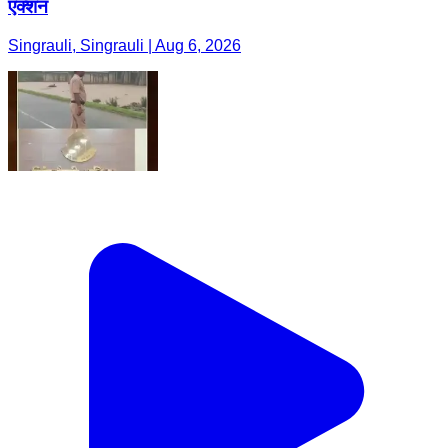
एक्शन
Singrauli, Singrauli | Aug 6, 2026