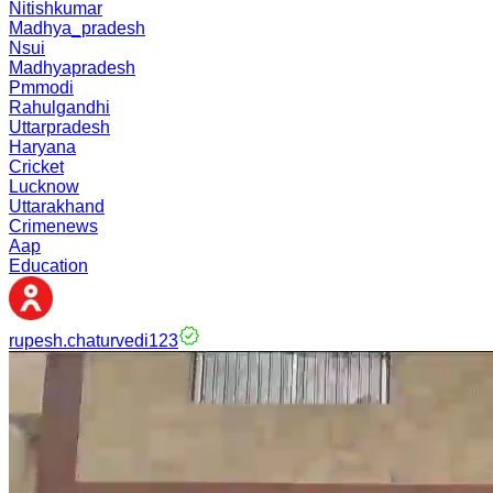
Nitishkumar
Madhya_pradesh
Nsui
Madhyapradesh
Pmmodi
Rahulgandhi
Uttarpradesh
Haryana
Cricket
Lucknow
Uttarakhand
Crimenews
Aap
Education
rupesh.chaturvedi123