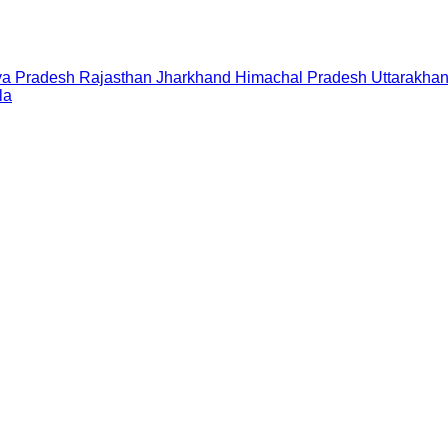
a Pradesh
Rajasthan
Jharkhand
Himachal Pradesh
Uttarakha
la