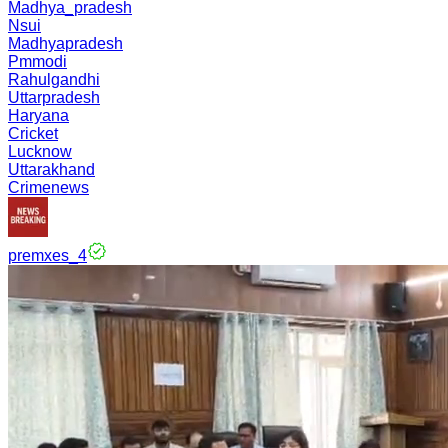
Madhya_pradesh
Nsui
Madhyapradesh
Pmmodi
Rahulgandhi
Uttarpradesh
Haryana
Cricket
Lucknow
Uttarakhand
Crimenews
premxes_4