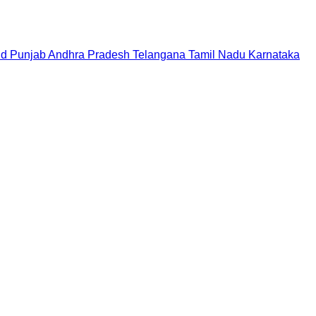
nd
Punjab
Andhra Pradesh
Telangana
Tamil Nadu
Karnataka