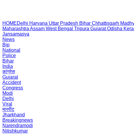
HOME
Delhi
Haryana
Uttar Pradesh
Bihar
Chhattisgarh
Madhy
Maharashtra
Assam
West Bengal
Tripura
Gujarat
Odisha
Kera
Jansamasya
News
Bjp
National
Police
Bihar
India
कांग्रेस
Gujarat
Accident
Congress
Modi
Delhi
Viral
मारपीट
Jharkhand
Breakingnews
Narendramodi
Nitishkumar