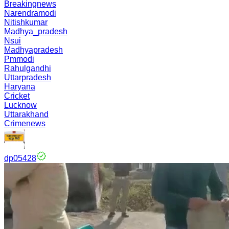
Breakingnews
Narendramodi
Nitishkumar
Madhya_pradesh
Nsui
Madhyapradesh
Pmmodi
Rahulgandhi
Uttarpradesh
Haryana
Cricket
Lucknow
Uttarakhand
Crimenews
dp05428