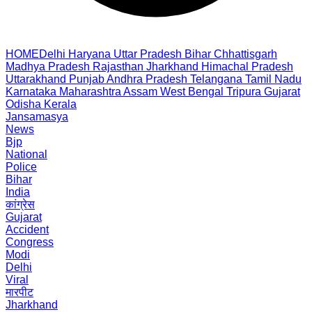
HOME
Delhi
Haryana
Uttar Pradesh
Bihar
Chhattisgarh
Madhya Pradesh
Rajasthan
Jharkhand
Himachal Pradesh
Uttarakhand
Punjab
Andhra Pradesh
Telangana
Tamil Nadu
Karnataka
Maharashtra
Assam
West Bengal
Tripura
Gujarat
Odisha
Kerala
Jansamasya
News
Bjp
National
Police
Bihar
India
कांग्रेस
Gujarat
Accident
Congress
Modi
Delhi
Viral
मारपीट
Jharkhand