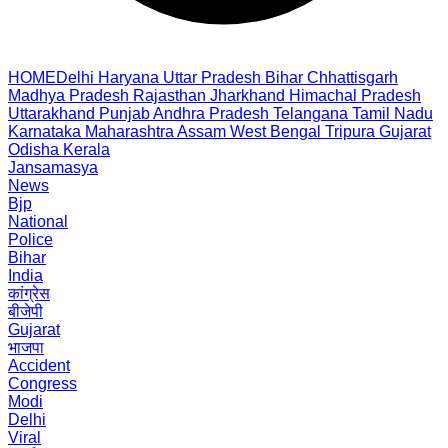
HOME
Delhi
Haryana
Uttar Pradesh
Bihar
Chhattisgarh
Madhya Pradesh
Rajasthan
Jharkhand
Himachal Pradesh
Uttarakhand
Punjab
Andhra Pradesh
Telangana
Tamil Nadu
Karnataka
Maharashtra
Assam
West Bengal
Tripura
Gujarat
Odisha
Kerala
Jansamasya
News
Bjp
National
Police
Bihar
India
कांग्रेस
बीजेपी
Gujarat
भाजपा
Accident
Congress
Modi
Delhi
Viral