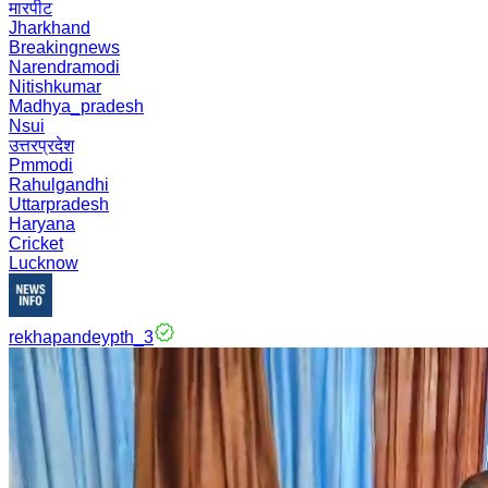
मारपीट
Jharkhand
Breakingnews
Narendramodi
Nitishkumar
Madhya_pradesh
Nsui
उत्तरप्रदेश
Pmmodi
Rahulgandhi
Uttarpradesh
Haryana
Cricket
Lucknow
rekhapandeypth_3