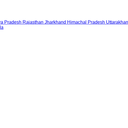
a Pradesh
Rajasthan
Jharkhand
Himachal Pradesh
Uttarakha
la