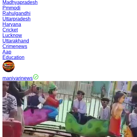
Madhyapradesh
Pmmodi
Rahulgandhi
Uttarpradesh
Haryana
Cricket
Lucknow
Uttarakhand
Crimenews
Aap
Education
maniyarinews