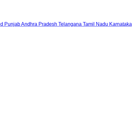
nd
Punjab
Andhra Pradesh
Telangana
Tamil Nadu
Karnataka