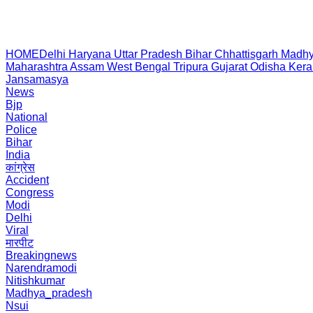
HOME
Delhi
Haryana
Uttar Pradesh
Bihar
Chhattisgarh
Madhy
Maharashtra
Assam
West Bengal
Tripura
Gujarat
Odisha
Kera
Jansamasya
News
Bjp
National
Police
Bihar
India
कांग्रेस
Accident
Congress
Modi
Delhi
Viral
मारपीट
Breakingnews
Narendramodi
Nitishkumar
Madhya_pradesh
Nsui