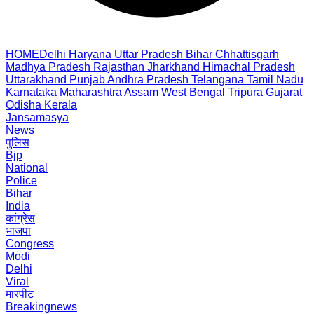
HOME
Delhi
Haryana
Uttar Pradesh
Bihar
Chhattisgarh
Madhya Pradesh
Rajasthan
Jharkhand
Himachal Pradesh
Uttarakhand
Punjab
Andhra Pradesh
Telangana
Tamil Nadu
Karnataka
Maharashtra
Assam
West Bengal
Tripura
Gujarat
Odisha
Kerala
Jansamasya
News
पुलिस
Bjp
National
Police
Bihar
India
कांग्रेस
भाजपा
Congress
Modi
Delhi
Viral
मारपीट
Breakingnews