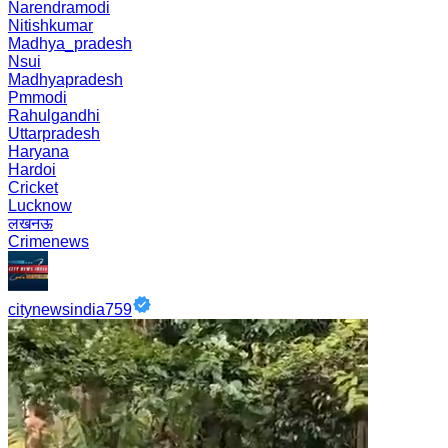
Narendramodi
Nitishkumar
Madhya_pradesh
Nsui
Madhyapradesh
Pmmodi
Rahulgandhi
Uttarpradesh
Haryana
Hardoi
Cricket
Lucknow
लखनऊ
Crimenews
citynewsindia759