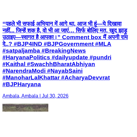
“पहले भी सफाई अभियान में आगे था, आज भी हूं—ये दिखावा
नहीं... जिन्हें शक है, वो भी आ जाएं… सिर्फ बोलिए मत, खुद झाड़ू
उठाइए—स्वागत है आपका।” Comment box मैं अपनी राय
दे..? #BJP4IND #BJPGovernment #MLA
#satpaljamba #BreakingNews
#HaryanaPolitics #dailyupdate #pundri
#Kaithal #SwachhBharatAbhiyan
#NarendraModi #NayabSaini
#ManoharLalKhattar #AcharyaDevvrat
#BJPHaryana
Ambala, Ambala | Jul 30, 2026