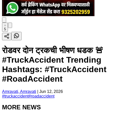
5
रोडवर दोन ट्रकची भीषण धडक 🚨
#TruckAccident Trending
Hashtags: #TruckAccident
#RoadAccident
Amravati, Amravati
|
Jun 12, 2026
#
truckaccident
#
roadaccident
MORE NEWS