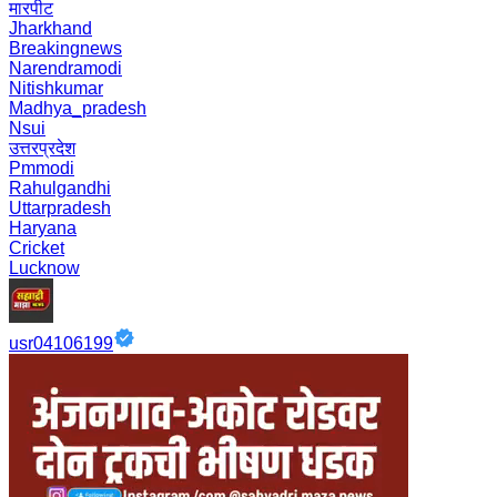
मारपीट
Jharkhand
Breakingnews
Narendramodi
Nitishkumar
Madhya_pradesh
Nsui
उत्तरप्रदेश
Pmmodi
Rahulgandhi
Uttarpradesh
Haryana
Cricket
Lucknow
usr04106199