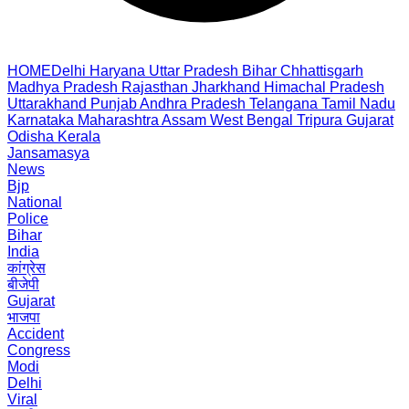
HOME
Delhi
Haryana
Uttar Pradesh
Bihar
Chhattisgarh
Madhya Pradesh
Rajasthan
Jharkhand
Himachal Pradesh
Uttarakhand
Punjab
Andhra Pradesh
Telangana
Tamil Nadu
Karnataka
Maharashtra
Assam
West Bengal
Tripura
Gujarat
Odisha
Kerala
Jansamasya
News
Bjp
National
Police
Bihar
India
कांग्रेस
बीजेपी
Gujarat
भाजपा
Accident
Congress
Modi
Delhi
Viral