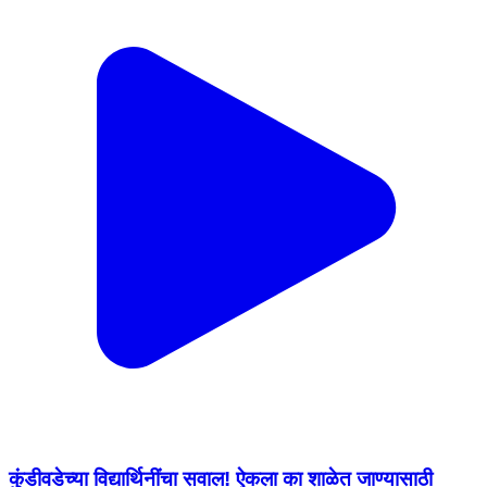
कुंडीवडेच्या विद्यार्थिनींचा सवाल! ऐकला का शाळेत जाण्यासाठी