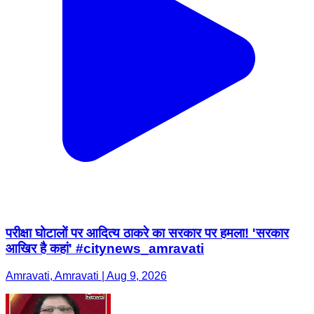
परीक्षा घोटालों पर आदित्य ठाकरे का सरकार पर हमला! 'सरकार
आखिर है कहां' #citynews_amravati
Amravati, Amravati | Aug 9, 2026