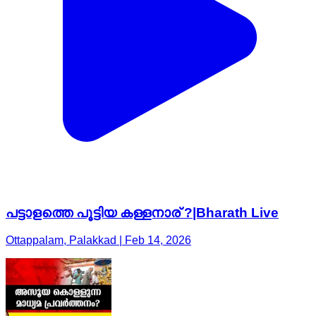
പട്ടാളത്തെ പൂട്ടിയ കള്ളനാര് ?|Bharath Live
Ottappalam, Palakkad | Feb 14, 2026