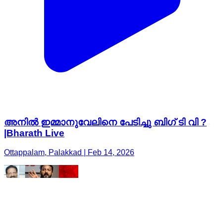
അനിൽ ഇമ്മാനുവേലിനെ പേടിച്ചു ബിഗ് ടി വി ?
|Bharath Live
Ottappalam, Palakkad | Feb 14, 2026