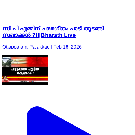
സി പി എമ്മിന് ചരമഗീതം പാടി തുടങ്ങി
സഖാക്കൾ ?!!|Bharath Live
Ottappalam, Palakkad | Feb 16, 2026