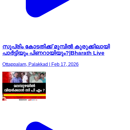
സുപ്രിം കോടതിക്ക് മുമ്പിൽ കുരുക്കിലായി
പാർട്ടിയും പിണറായിയും?|Bharath Live
Ottappalam, Palakkad | Feb 17, 2026