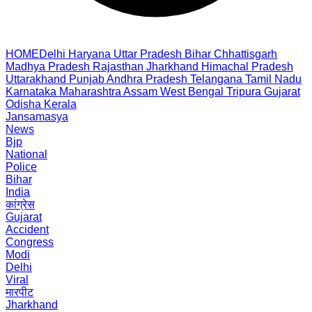
HOME
Delhi
Haryana
Uttar Pradesh
Bihar
Chhattisgarh
Madhya Pradesh
Rajasthan
Jharkhand
Himachal Pradesh
Uttarakhand
Punjab
Andhra Pradesh
Telangana
Tamil Nadu
Karnataka
Maharashtra
Assam
West Bengal
Tripura
Gujarat
Odisha
Kerala
Jansamasya
News
Bjp
National
Police
Bihar
India
कांग्रेस
Gujarat
Accident
Congress
Modi
Delhi
Viral
मारपीट
Jharkhand