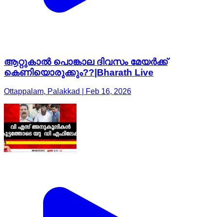
ആറ്റുകാൽ പൊങ്കാല ദിവസം മേയർക്ക്
കെണിയൊരുക്കും??|Bharath Live
Ottappalam, Palakkad | Feb 16, 2026