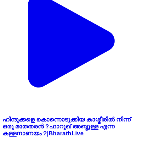
ഹിന്ദുക്കളെ കൊന്നൊടുക്കിയ കാശ്മീരിൽ നിന്ന്
ഒരു മതേതരൻ ?ഫാറൂഖ് അബ്ദുള്ള എന്ന
കള്ളനാണയം ?|BharathLive