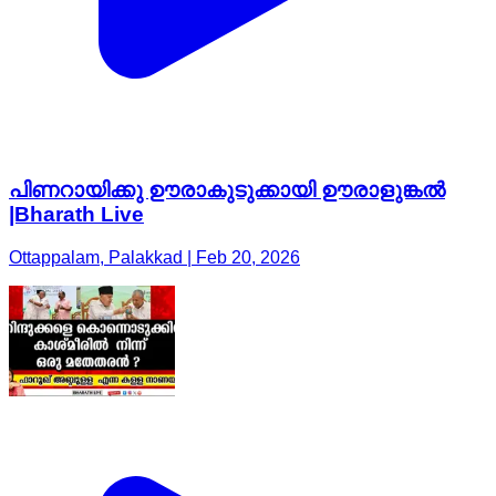
പിണറായിക്കു ഊരാകുടുക്കായി ഊരാളുങ്കൽ
|Bharath Live
Ottappalam, Palakkad | Feb 20, 2026