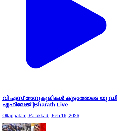
വി എസ് അനുകൂലികൾ കൂട്ടത്തോടെ യു ഡി
എഫിലേക്ക് |Bharath Live
Ottappalam, Palakkad | Feb 16, 2026