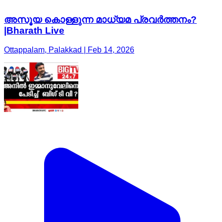
അസൂയ കൊള്ളുന്ന മാധ്യമ പ്രവർത്തനം?
|Bharath Live
Ottappalam, Palakkad | Feb 14, 2026