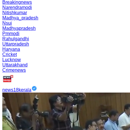
Breakingnews
Narendramodi
Nitishkumar
Madhya_pradesh
Nsui
Madhyapradesh
Pmmodi
Rahulgandhi
Uttarpradesh
Haryana
Cricket
Lucknow
Uttarakhand
Crimenews
news18kerala