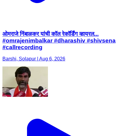
ओमराजे निंबाळकर यांची कॉल रेकॉर्डिंग व्हायरल...
#omrajenimbalkar #dharashiv #shivsena
#callrecording
Barshi, Solapur | Aug 6, 2026