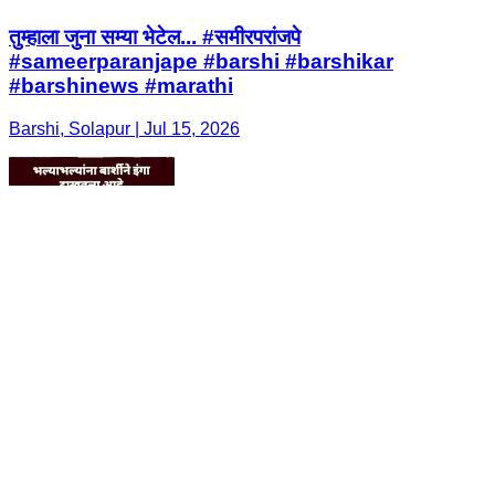
तुम्हाला जुना सम्या भेटेल... #समीरपरांजपे
#sameerparanjape #barshi #barshikar
#barshinews #marathi
Barshi, Solapur | Jul 15, 2026