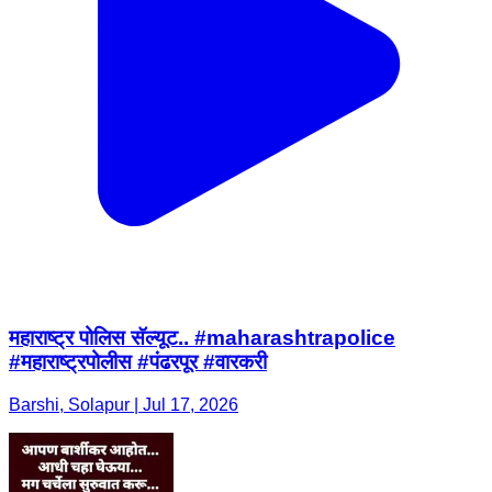
महाराष्ट्र पोलिस सॅल्यूट.. #maharashtrapolice
#महाराष्ट्रपोलीस #पंढरपूर #वारकरी
Barshi, Solapur | Jul 17, 2026