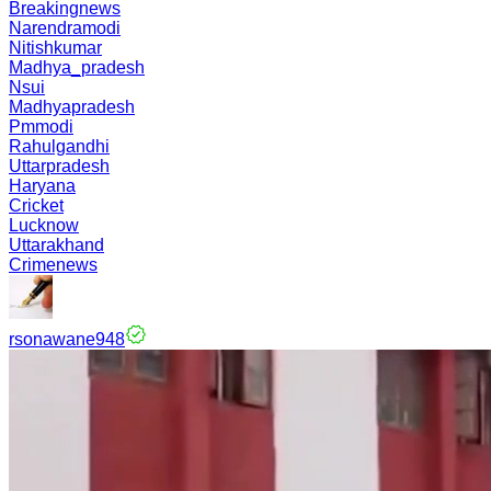
Breakingnews
Narendramodi
Nitishkumar
Madhya_pradesh
Nsui
Madhyapradesh
Pmmodi
Rahulgandhi
Uttarpradesh
Haryana
Cricket
Lucknow
Uttarakhand
Crimenews
rsonawane948