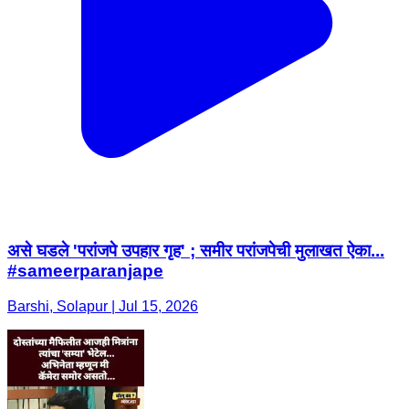
असे घडले 'परांजपे उपहार गृह' ; समीर परांजपेची मुलाखत ऐका...
#sameerparanjape
Barshi, Solapur | Jul 15, 2026