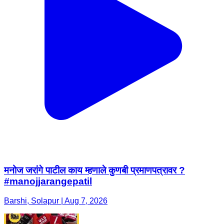
मनोज जरांगे पाटील काय म्हणाले कुणबी प्रमाणपत्रावर ?
#manojjarangepatil
Barshi, Solapur | Aug 7, 2026