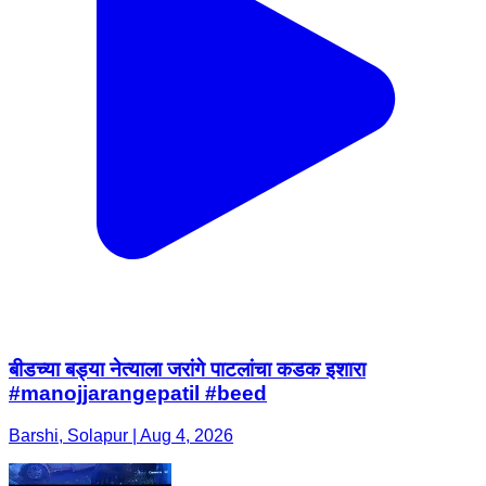
बीडच्या बड्या नेत्याला जरांगे पाटलांचा कडक इशारा
#manojjarangepatil #beed
Barshi, Solapur | Aug 4, 2026