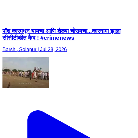
पॉश कारमधून यायचा आणि शेळ्या चोरायचा...कारनामा झाला
सीसीटीव्हीत कैद ! #crimenews
Barshi, Solapur | Jul 28, 2026