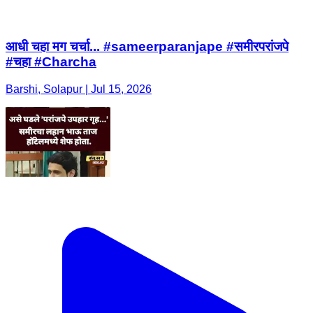
आधी चहा मग चर्चा... #sameerparanjape #समीरपरांजपे
#चहा #Charcha
Barshi, Solapur | Jul 15, 2026