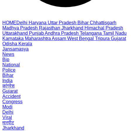
HOME
Delhi
Haryana
Uttar Pradesh
Bihar
Chhattisgarh
Madhya Pradesh
Rajasthan
Jharkhand
Himachal Pradesh
Uttarakhand
Punjab
Andhra Pradesh
Telangana
Tamil Nadu
Karnataka
Maharashtra
Assam
West Bengal
Tripura
Gujarat
Odisha
Kerala
Jansamasya
News
Bjp
National
Police
Bihar
India
कांग्रेस
Gujarat
Accident
Congress
Modi
Delhi
Viral
मारपीट
Jharkhand