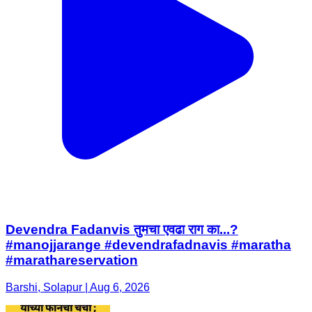
Devendra Fadanvis तुमचा एवढा राग का...?
#manojjarange #devendrafadnavis #maratha
#marathareservation
Barshi, Solapur | Aug 6, 2026