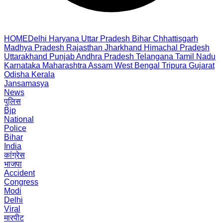
HOME
Delhi
Haryana
Uttar Pradesh
Bihar
Chhattisgarh
Madhya Pradesh
Rajasthan
Jharkhand
Himachal Pradesh
Uttarakhand
Punjab
Andhra Pradesh
Telangana
Tamil Nadu
Karnataka
Maharashtra
Assam
West Bengal
Tripura
Gujarat
Odisha
Kerala
Jansamasya
News
पुलिस
Bjp
National
Police
Bihar
India
कांग्रेस
भाजपा
Accident
Congress
Modi
Delhi
Viral
मारपीट