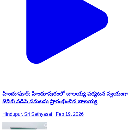
హిందూపూర్‌: హిందూపురంలో బాలయ్య పర్యటన స్వయంగా
జెసిబి నడిపి పనులను ప్రారంభించిన బాలయ్య
Hindupur, Sri Sathyasai | Feb 19, 2026