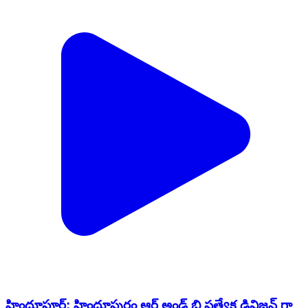
హిందూపూర్‌: హిందూపురం ఆర్ అండ్ బి ప్రత్యేక డివిజన్ గా