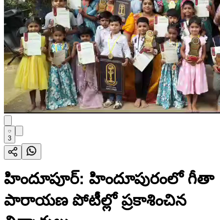
3
హిందూపూర్‌: హిందూపురంలో గీతా
పారాయణ పోటీల్లో ప్రకాశించిన