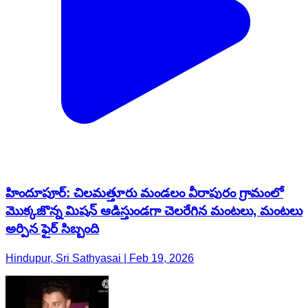
హిందూపూర్‌: చిలమత్తూరు మండలం వీరాపురం గ్రామంలో
మొక్కజొన్న మిషన్ ఆడిస్తుండగా చెలరేగిన మంటలు, మంటలు
అర్పిన ఫైర్ సిబ్బంది
Hindupur, Sri Sathyasai | Feb 19, 2026