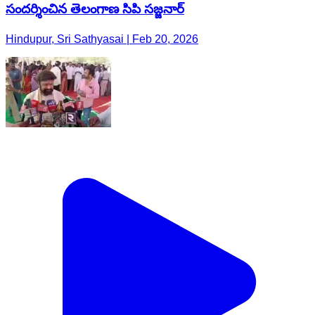
సందర్శించిన తెలంగాణ సిపి సజ్జనార్
Hindupur, Sri Sathyasai | Feb 20, 2026