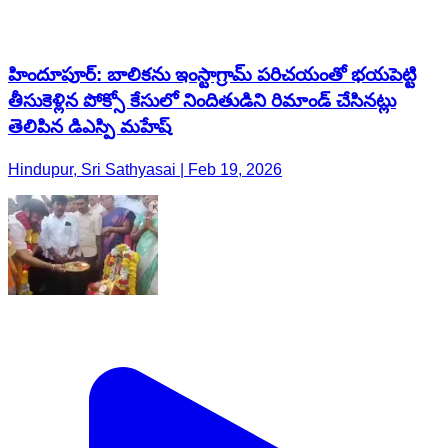
హిందూపూర్‌: బాలికను ఇంస్టాగ్రామ్ పరిచయంతో భయపెట్టి
తీసుకెళ్లిన పోక్సో కేసులో నిందితుడిని రిమాండ్ చేసినట్లు
తెలిపిన డిఎస్పి మహేష్
Hindupur, Sri Sathyasai | Feb 19, 2026