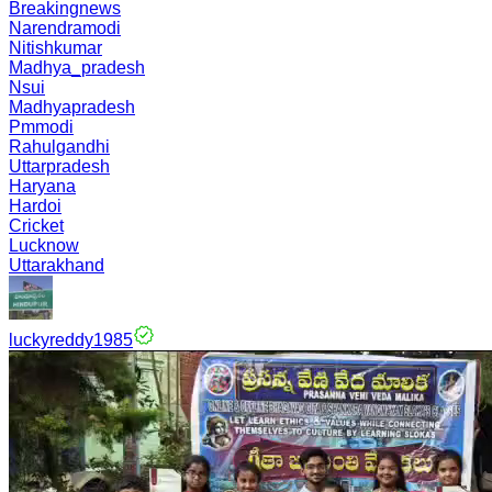
Breakingnews
Narendramodi
Nitishkumar
Madhya_pradesh
Nsui
Madhyapradesh
Pmmodi
Rahulgandhi
Uttarpradesh
Haryana
Hardoi
Cricket
Lucknow
Uttarakhand
luckyreddy1985