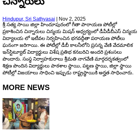
చిన్నారులు
Hindupur, Sri Sathyasai
|
Nov 2, 2025
శ్రీ సత్య సాయి జిల్లా హిందూపురంలో గీతా పారాయణ పోటీల్లో
ప్రకాశించిన చిన్నారులు చిన్మయ మిషన్ ఆధ్వర్యంలో డీవీడీబీఎస్‌ చిన్మయ
విద్యాలయ లో ఇటీవల నిర్వహించిన భగవద్గీతా పరాయణ పోటీలు
ఘనంగా జరిగాయి. ఈ పోటీల్లో డీబీ కాలనీలోని ప్రసన్న వేణి వేదమాలిక
ఇన్‌స్టిట్యూట్‌ విద్యార్థులు విశేష ప్రతిభ కనబరిచి అందరి ప్రశంసలు
పొందారు. సంస్థ నిర్వాహకురాలు శ్రీమతి నాగవేణి మార్గదర్శకత్వంలో
శిక్షణ పొందిన విద్యార్థులు పాఠశాల స్థాయి, పట్టణ స్థాయి, జిల్లా స్థాయి
పోటీల్లో విజయాలు సాధించి ఇప్పుడు రాష్ట్రస్థాయికి అర్హత సాధించారు.
MORE NEWS