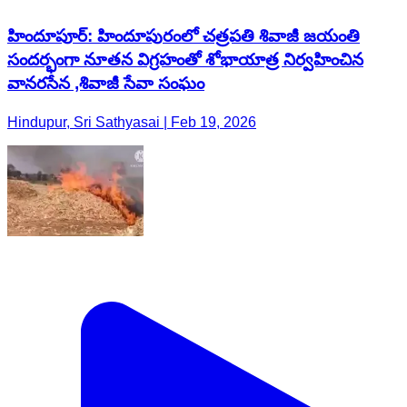
హిందూపూర్‌: హిందూపురంలో చత్రపతి శివాజీ జయంతి
సందర్భంగా నూతన విగ్రహంతో శోభాయాత్ర నిర్వహించిన
వానరసేన ,శివాజీ సేవా సంఘం
Hindupur, Sri Sathyasai | Feb 19, 2026