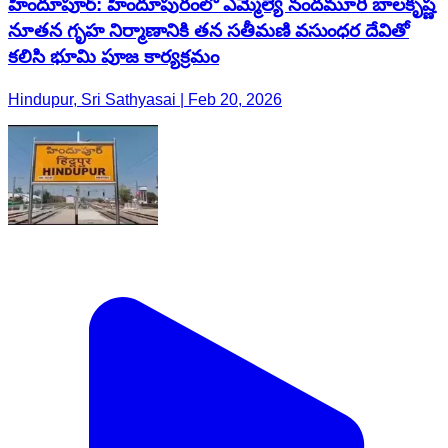
హిందూపూర్‌: హిందూపురంలో ఎమ్మెల్యే నందమూరి బాలకృష్ణ
నూతన గృహ నిర్మాణానికి తన సతీమణి వసుంధర దేవితో
కలిసి భూమి పూజ కార్యక్రమం
Hindupur, Sri Sathyasai | Feb 20, 2026