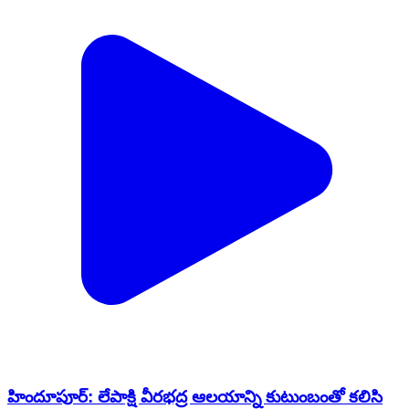
హిందూపూర్‌: లేపాక్షి వీరభద్ర ఆలయాన్ని కుటుంబంతో కలిసి