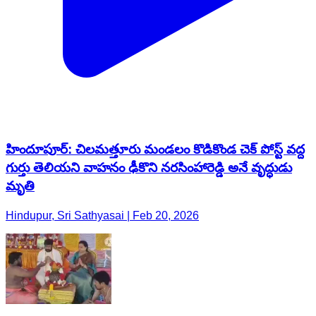
హిందూపూర్‌: చిలమత్తూరు మండలం కొడికొండ చెక్ పోస్ట్ వద్ద
గుర్తు తెలియని వాహనం ఢీకొని నరసింహారెడ్డి అనే వృద్ధుడు
మృతి
Hindupur, Sri Sathyasai | Feb 20, 2026