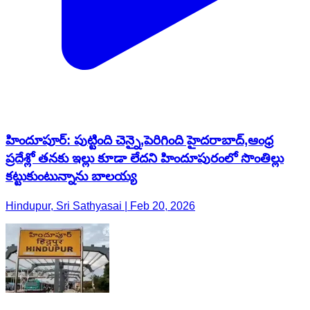
హిందూపూర్‌: పుట్టింది చెన్నై,పెరిగింది హైదరాబాద్,ఆంధ్ర
ప్రదేశ్లో తనకు ఇల్లు కూడా లేదని హిందూపురంలో సొంతిల్లు
కట్టుకుంటున్నాను బాలయ్య
Hindupur, Sri Sathyasai | Feb 20, 2026