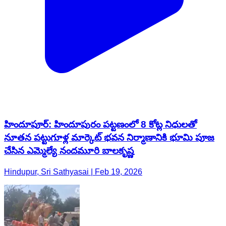
హిందూపూర్‌: హిందూపురం పట్టణంలో 8 కోట్ల నిధులతో
నూతన పట్టుగూళ్ల మార్కెట్ భవన నిర్మాణానికి భూమి పూజ
చేసిన ఎమ్మెల్యే నందమూరి బాలకృష్ణ
Hindupur, Sri Sathyasai | Feb 19, 2026