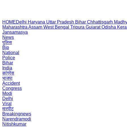
HOME
Delhi
Haryana
Uttar Pradesh
Bihar
Chhattisgarh
Madhy
Maharashtra
Assam
West Bengal
Tripura
Gujarat
Odisha
Kera
Jansamasya
News
पुलिस
Bjp
National
Police
Bihar
India
कांग्रेस
भाजपा
Accident
Congress
Modi
Delhi
Viral
मारपीट
Breakingnews
Narendramodi
Nitishkumar