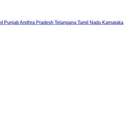
nd
Punjab
Andhra Pradesh
Telangana
Tamil Nadu
Karnataka