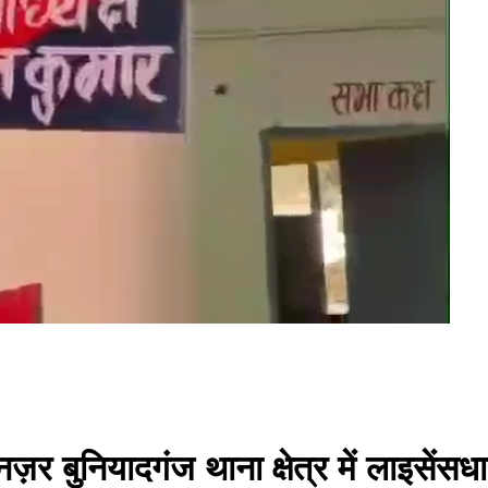
ज़र बुनियादगंज थाना क्षेत्र में लाइसेंसध