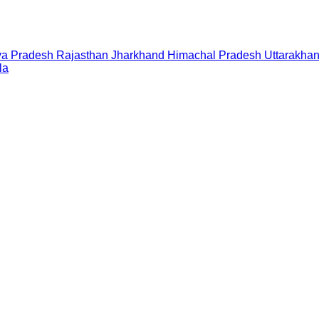
a Pradesh
Rajasthan
Jharkhand
Himachal Pradesh
Uttarakha
la