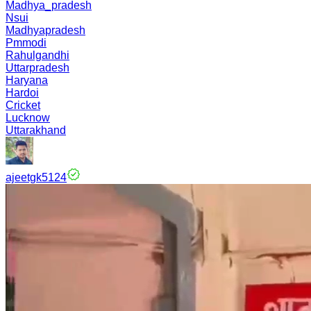
Madhya_pradesh
Nsui
Madhyapradesh
Pmmodi
Rahulgandhi
Uttarpradesh
Haryana
Hardoi
Cricket
Lucknow
Uttarakhand
ajeetgk5124