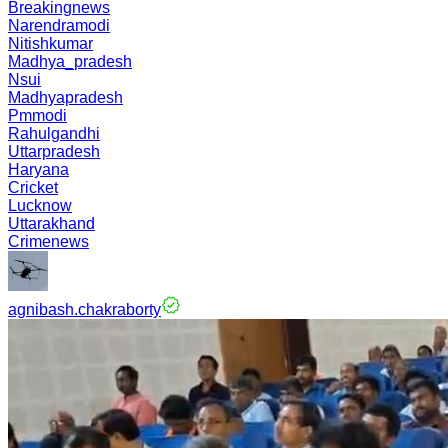
Breakingnews
Narendramodi
Nitishkumar
Madhya_pradesh
Nsui
Madhyapradesh
Pmmodi
Rahulgandhi
Uttarpradesh
Haryana
Cricket
Lucknow
Uttarakhand
Crimenews
agnibash.chakraborty