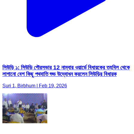
সিউড়ি ১: সিউড়ি পৌরসভার 12 নাম্বার ওয়ার্ডে বিধায়কের তহবিল থেকে
লাগানো বেশ কিছু পথবাতি শুভ উদ্বোধন করলেন সিউড়ির বিধায়ক
Suri 1, Birbhum | Feb 19, 2026