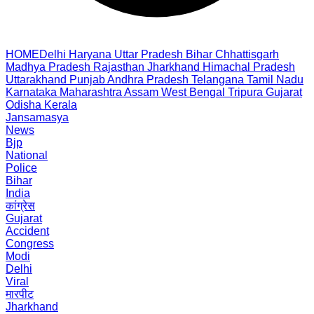
HOME
Delhi
Haryana
Uttar Pradesh
Bihar
Chhattisgarh
Madhya Pradesh
Rajasthan
Jharkhand
Himachal Pradesh
Uttarakhand
Punjab
Andhra Pradesh
Telangana
Tamil Nadu
Karnataka
Maharashtra
Assam
West Bengal
Tripura
Gujarat
Odisha
Kerala
Jansamasya
News
Bjp
National
Police
Bihar
India
कांग्रेस
Gujarat
Accident
Congress
Modi
Delhi
Viral
मारपीट
Jharkhand