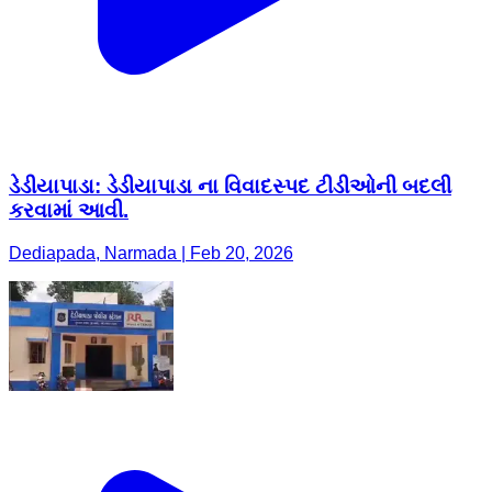
ડેડીયાપાડા: ડેડીયાપાડા ના વિવાદસ્પદ ટીડીઓની બદલી
કરવામાં આવી.
Dediapada, Narmada | Feb 20, 2026