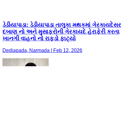
ડેડીયાપાડા: ડેડીયાપાડા તાલુકા મથકમાં ગેરકાયદેસર
દબાણ નો અને મુસાફરોની ગેરકાયદે હેરાફેરી કરતા
ખાનગી વાહનો નો રાફડો ફાટ્યો
Dediapada, Narmada | Feb 12, 2026