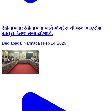
ડેડીયાપાડા: ડેડીયાપાડા ખાતે કૉંગ્રેસ ની જન આક્રોશ
યાત્રા તેમજ સભા યોજાઈ.
Dediapada, Narmada | Feb 14, 2026