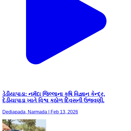
ડેડીયાપાડા: નર્મદા જિલ્લાના કૃષિ વિજ્ઞાન કેન્દ્ર,
દેડીયાપાડા ખાતે વિશ્વ કઠોળ દિવસની ઉજવણી.
Dediapada, Narmada | Feb 13, 2026