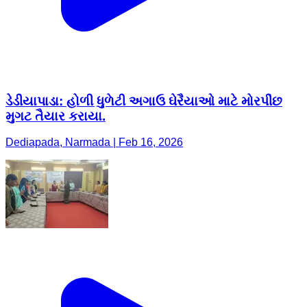
ડેડીયાપાડા: હોળી ધુળેટી અગાઉ ઘેરૈયાઓ માટે મોરપીંછ
મુગટ તૈયાર કરાયા.
Dediapada, Narmada | Feb 16, 2026