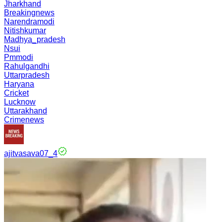
Jharkhand
Breakingnews
Narendramodi
Nitishkumar
Madhya_pradesh
Nsui
Pmmodi
Rahulgandhi
Uttarpradesh
Haryana
Cricket
Lucknow
Uttarakhand
Crimenews
ajitvasava07_4