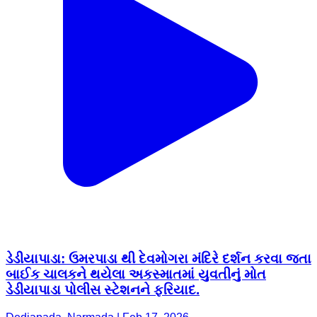
ડેડીયાપાડા: ઉમરપાડા થી દેવમોગરા મંદિરે દર્શન કરવા જતા
બાઈક ચાલકને થયેલા અકસ્માતમાં યુવતીનું મોત
ડેડીયાપાડા પોલીસ સ્ટેશનને ફરિયાદ.