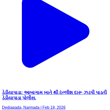
ડેડીયાપાડા: આબાગામ ખાતે થી ઇંગ્લીશ દારૂ ઝડપી પાડતી
ડેડીયાપાડા પોલીસ.
Dediapada, Narmada | Feb 19, 2026