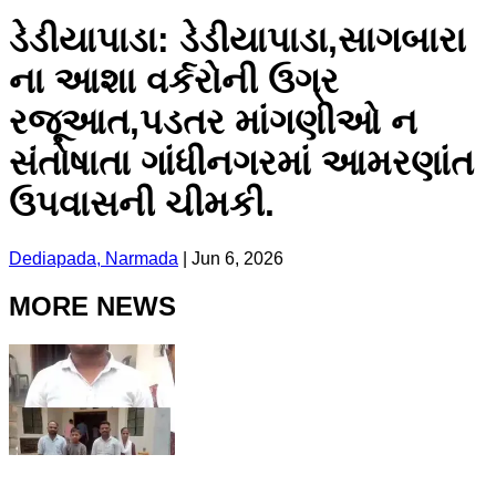
ડેડીયાપાડા: ડેડીયાપાડા,સાગબારા
ના આશા વર્કરોની ઉગ્ર
રજૂઆત,પડતર માંગણીઓ ન
સંતોષાતા ગાંધીનગરમાં આમરણાંત
ઉપવાસની ચીમકી.
Dediapada, Narmada
|
Jun 6, 2026
MORE NEWS