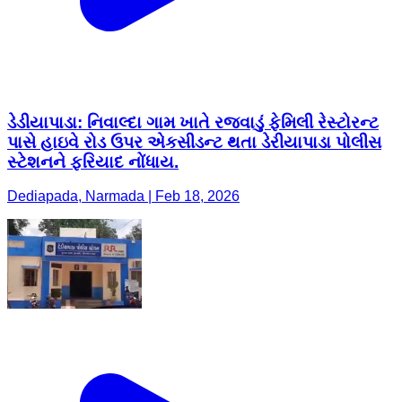
ડેડીયાપાડા: નિવાલ્દા ગામ ખાતે રજવાડું ફેમિલી રેસ્ટોરન્ટ
પાસે હાઇવે રોડ ઉપર એકસીડન્ટ થતા ડેરીયાપાડા પોલીસ
સ્ટેશનને ફરિયાદ નોંધાય.
Dediapada, Narmada | Feb 18, 2026