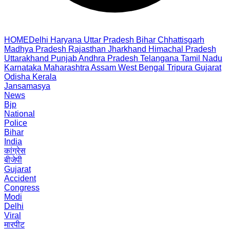
HOME
Delhi
Haryana
Uttar Pradesh
Bihar
Chhattisgarh
Madhya Pradesh
Rajasthan
Jharkhand
Himachal Pradesh
Uttarakhand
Punjab
Andhra Pradesh
Telangana
Tamil Nadu
Karnataka
Maharashtra
Assam
West Bengal
Tripura
Gujarat
Odisha
Kerala
Jansamasya
News
Bjp
National
Police
Bihar
India
कांग्रेस
बीजेपी
Gujarat
Accident
Congress
Modi
Delhi
Viral
मारपीट