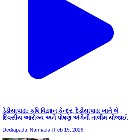
ડેડીયાપાડા: કૃષિ વિજ્ઞાન કેન્દ્ર, દેડીયાપાડા ખાતે બે
દિવસીય આરોગ્ય અને પોષણ અંગેની તાલીમ યોજાઈ.
Dediapada, Narmada | Feb 15, 2026