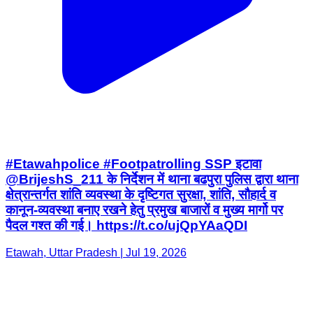
#Etawahpolice #Footpatrolling SSP इटावा
@BrijeshS_211 के निर्देशन में थाना बढपुरा पुलिस द्वारा थाना
क्षेत्रान्तर्गत शांति व्यवस्था के दृष्टिगत सुरक्षा, शांति, सौहार्द व
कानून-व्यवस्था बनाए रखने हेतु प्रमुख बाजारों व मुख्य मार्गो पर
पैदल गश्त की गई। https://t.co/ujQpYAaQDI
Etawah, Uttar Pradesh | Jul 19, 2026