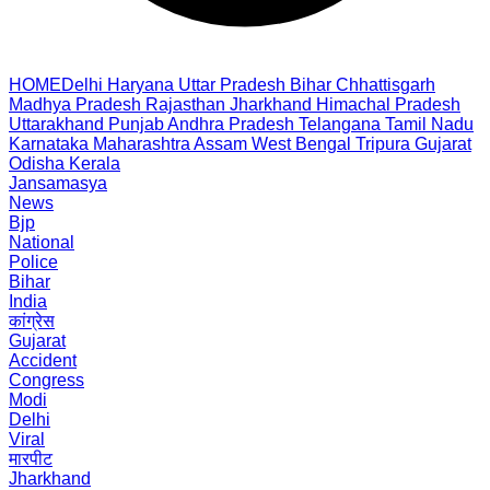
HOME
Delhi
Haryana
Uttar Pradesh
Bihar
Chhattisgarh
Madhya Pradesh
Rajasthan
Jharkhand
Himachal Pradesh
Uttarakhand
Punjab
Andhra Pradesh
Telangana
Tamil Nadu
Karnataka
Maharashtra
Assam
West Bengal
Tripura
Gujarat
Odisha
Kerala
Jansamasya
News
Bjp
National
Police
Bihar
India
कांग्रेस
Gujarat
Accident
Congress
Modi
Delhi
Viral
मारपीट
Jharkhand