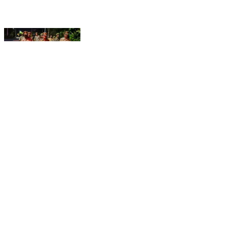
#Etawahpolice #Footpatrolling SSP इटावा
@BrijeshS_211 के निर्देशन में थाना भरेह पुलिस द्वारा थाना
क्षेत्रान्तर्गत शांति व्यवस्था के दृष्टिगत सुरक्षा, शांति, सौहार्द व