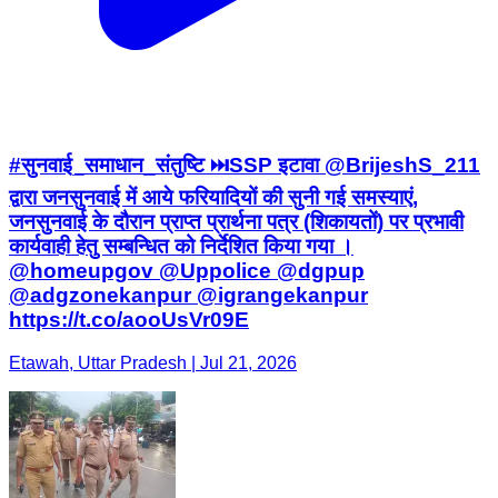
#सुनवाई_समाधान_संतुष्टि ⏭️SSP इटावा @BrijeshS_211
द्वारा जनसुनवाई में आये फरियादियों की सुनी गई समस्याएं,
जनसुनवाई के दौरान प्राप्त प्रार्थना पत्र (शिकायतों) पर प्रभावी
कार्यवाही हेतु सम्बन्धित को निर्देशित किया गया ।
@homeupgov @Uppolice @dgpup
@adgzonekanpur @igrangekanpur
https://t.co/aooUsVr09E
Etawah, Uttar Pradesh | Jul 21, 2026