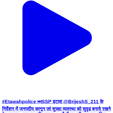
#Etawahpolice ⏭️SSP इटावा @BrijeshS_211 के
निर्देशन में जनपदीय कानून एवं सुरक्षा व्यवस्था को सुदृढ़ बनाये रखने
हेतु समस्त थाना प्रभारी/थानाध्यक्ष, चौकी प्रभारी द्वारा मय पुलिस
बल के अपने-अपने थाना क्षेत्रान्तर्गत चलाया गया संदिग्ध व्यक्ति/
वाहन चेकिंग अभियान। https://t.co/ZGO29ijfTZ
Etawah, Uttar Pradesh | Jul 19, 2026