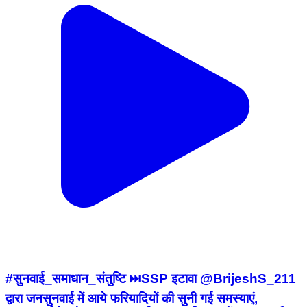
#सुनवाई_समाधान_संतुष्टि ⏭️SSP इटावा @BrijeshS_211
द्वारा जनसुनवाई में आये फरियादियों की सुनी गई समस्याएं,