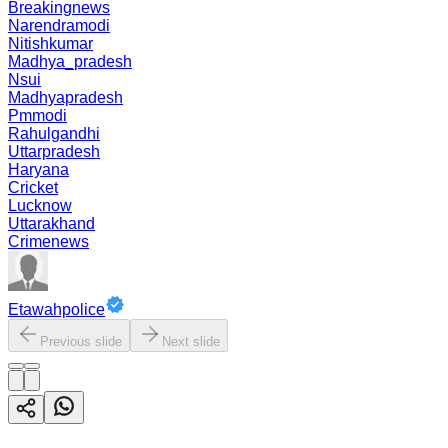
Breakingnews
Narendramodi
Nitishkumar
Madhya_pradesh
Nsui
Madhyapradesh
Pmmodi
Rahulgandhi
Uttarpradesh
Haryana
Cricket
Lucknow
Uttarakhand
Crimenews
Etawahpolice
Previous slide
Next slide