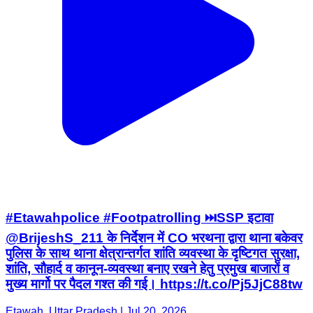
#Etawahpolice #Footpatrolling ⏭️SSP इटावा
@BrijeshS_211 के निर्देशन में CO भरथना द्वारा थाना बकेवर
पुलिस के साथ थाना क्षेत्रान्तर्गत शांति व्यवस्था के दृष्टिगत सुरक्षा,
शांति, सौहार्द व कानून-व्यवस्था बनाए रखने हेतु प्रमुख बाजारों व
मुख्य मार्गो पर पैदल गश्त की गई। https://t.co/Pj5JjC88tw
Etawah, Uttar Pradesh | Jul 20, 2026