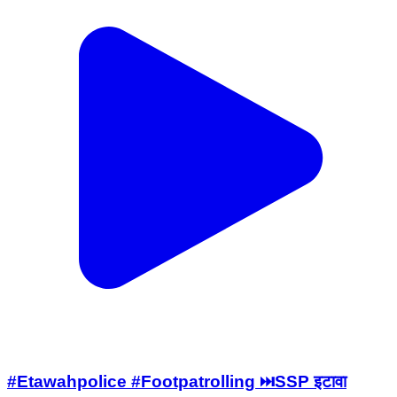
#Etawahpolice #Footpatrolling ⏭️SSP इटावा