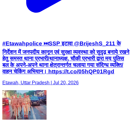
#Etawahpolice ⏭️SSP इटावा @BrijeshS_211 के
निर्देशन में जनपदीय कानून एवं सुरक्षा व्यवस्था को सुदृढ़ बनाये रखने
हेतु समस्त थाना प्रभारी/थानाध्यक्ष, चौकी प्रभारी द्वारा मय पुलिस
बल के अपने-अपने थाना क्षेत्रान्तर्गत चलाया गया संदिग्ध व्यक्ति/
वाहन चेकिंग अभियान। https://t.co/05hQP01Rgd
Etawah, Uttar Pradesh | Jul 20, 2026