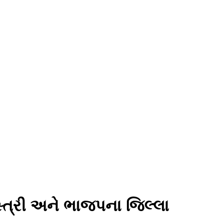
્ત્રી અને ભાજપના જિલ્લા