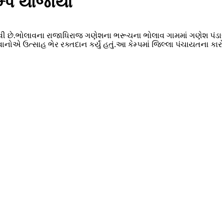
ેમ્પ યોજાયો
વી છે.ભોલાવના રાજાધિરાજ ગણેશના ભરૂચના ભોલાવ ગામમાં ગણેશ પંડાલ
ોએ ઉત્સાહ ભેર રક્તદાન કર્યું હતું.આ કેમ્પમાં જિલ્લા પંચાયતના કારો