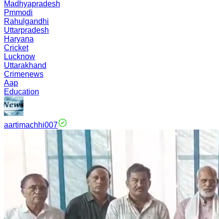
Madhyapradesh
Pmmodi
Rahulgandhi
Uttarpradesh
Haryana
Cricket
Lucknow
Uttarakhand
Crimenews
Aap
Education
aartimachhi007