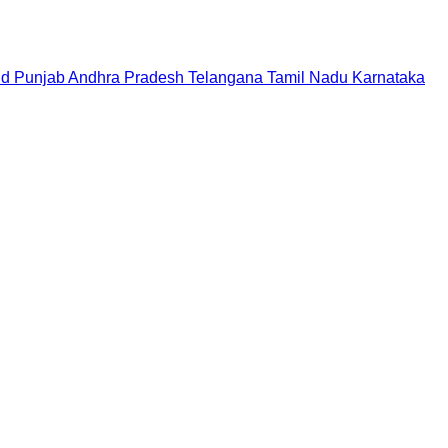
nd
Punjab
Andhra Pradesh
Telangana
Tamil Nadu
Karnataka