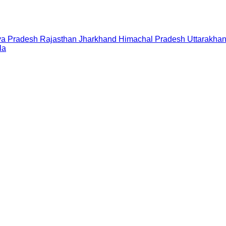
a Pradesh
Rajasthan
Jharkhand
Himachal Pradesh
Uttarakha
la