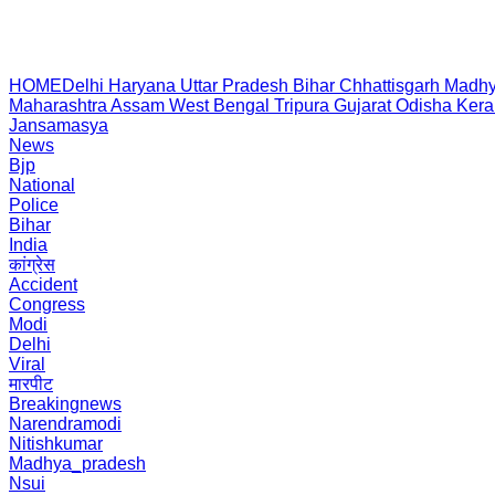
HOME
Delhi
Haryana
Uttar Pradesh
Bihar
Chhattisgarh
Madhy
Maharashtra
Assam
West Bengal
Tripura
Gujarat
Odisha
Kera
Jansamasya
News
Bjp
National
Police
Bihar
India
कांग्रेस
Accident
Congress
Modi
Delhi
Viral
मारपीट
Breakingnews
Narendramodi
Nitishkumar
Madhya_pradesh
Nsui