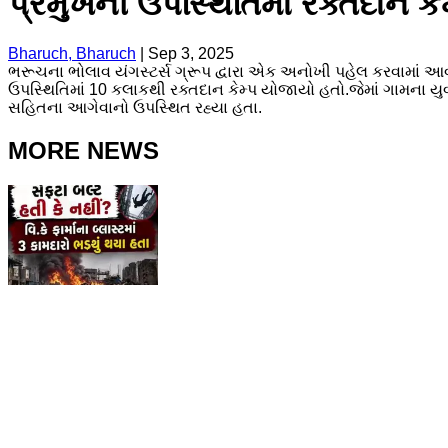
પ્રમુખની ઉપસ્થિતિમાં રક્તદાન ક
Bharuch, Bharuch
|
Sep 3, 2025
ભરૂચના ભોલાવ યંગસ્ટર્સ ગ્રૂપ દ્વારા એક અનોખી પહેલ કરવામાં આ
ઉપસ્થિતિમાં 10 કલાકથી રક્તદાન કેમ્પ યોજાયો હતો.જેમાં ગામના યુવાન
સહિતના આગેવાનો ઉપસ્થિત રહ્યા હતા.
MORE NEWS