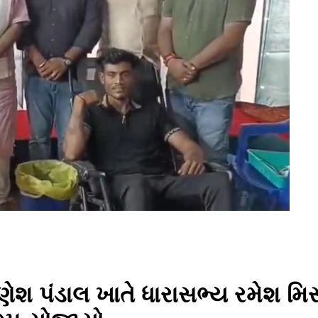
શ પંડાલ ખાતે ધારાસભ્ય રમેશ મિસ