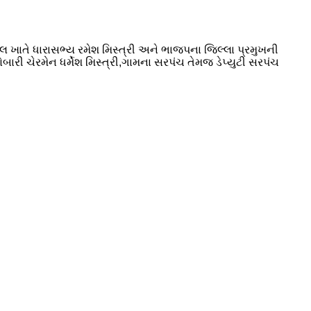
 ખાતે ધારાસભ્ય રમેશ મિસ્ત્રી અને ભાજપના જિલ્લા પ્રમુખની
બારી ચેરમેન ધર્મેશ મિસ્ત્રી,ગામના સરપંચ તેમજ ડેપ્યુટી સરપંચ