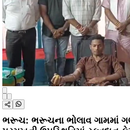
ભરૂચ: ભરૂચના ભોલાવ ગામમાં ગણે