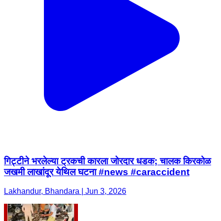
गिट्टीने भरलेल्या ट्रकची कारला जोरदार धडक; चालक किरकोळ
जखमी लाखांदूर येथिल घटना #news #caraccident
Lakhandur, Bhandara | Jun 3, 2026