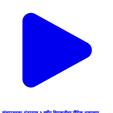
संतापजनक! भंडाऱ्यात ३ वर्षीय चिमुकलीवर लैंगिक अत्याचार