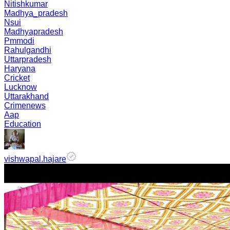
Nitishkumar
Madhya_pradesh
Nsui
Madhyapradesh
Pmmodi
Rahulgandhi
Uttarpradesh
Haryana
Cricket
Lucknow
Uttarakhand
Crimenews
Aap
Education
vishwapal.hajare