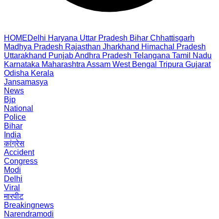
HOME
Delhi
Haryana
Uttar Pradesh
Bihar
Chhattisgarh
Madhya Pradesh
Rajasthan
Jharkhand
Himachal Pradesh
Uttarakhand
Punjab
Andhra Pradesh
Telangana
Tamil Nadu
Karnataka
Maharashtra
Assam
West Bengal
Tripura
Gujarat
Odisha
Kerala
Jansamasya
News
Bjp
National
Police
Bihar
India
कांग्रेस
Accident
Congress
Modi
Delhi
Viral
मारपीट
Breakingnews
Narendramodi