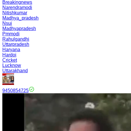
Breakingnews
Narendramodi
Nitishkumar
Madhya_pradesh
Nsui
Madhyapradesh
Pmmodi
Rahulgandhi
Uttarpradesh
Haryana
Hardoi
Cricket
Lucknow
Uttarakhand
9450854725