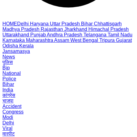
HOME
Delhi
Haryana
Uttar Pradesh
Bihar
Chhattisgarh
Madhya Pradesh
Rajasthan
Jharkhand
Himachal Pradesh
Uttarakhand
Punjab
Andhra Pradesh
Telangana
Tamil Nadu
Karnataka
Maharashtra
Assam
West Bengal
Tripura
Gujarat
Odisha
Kerala
Jansamasya
News
पुलिस
Bjp
National
Police
Bihar
India
कांग्रेस
भाजपा
Accident
Congress
Modi
Delhi
Viral
मारपीट