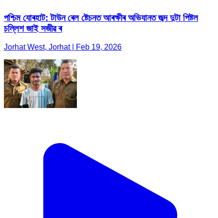
পশ্চিম যোৰহাট: টাউন ৰেল ষ্টেচনত আৰক্ষীৰ অভিযানত জব্দ দুটা পিষ্টল
চল্লিশ জাই সজীৱ ৰ
Jorhat West, Jorhat | Feb 19, 2026