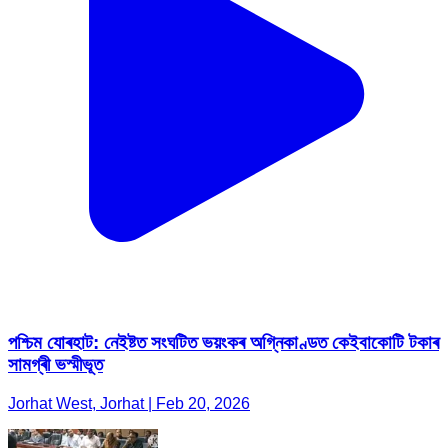
পশ্চিম যোৰহাট: নেইষ্টত সংঘটিত ভয়ংকৰ অগ্নিকাণ্ডত কেইবাকোটি টকাৰ
সামগ্ৰী ভস্মীভূত
Jorhat West, Jorhat | Feb 20, 2026