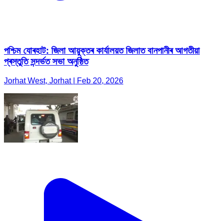
পশ্চিম যোৰহাট: জিলা আয়ুক্তৰ কাৰ্যালয়ত জিলাত বানপানীৰ আগতীয়া
প্ৰস্তুতি সন্দৰ্ভত সভা অনুষ্ঠিত
Jorhat West, Jorhat | Feb 20, 2026