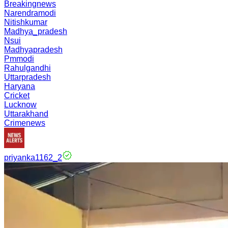
Breakingnews
Narendramodi
Nitishkumar
Madhya_pradesh
Nsui
Madhyapradesh
Pmmodi
Rahulgandhi
Uttarpradesh
Haryana
Cricket
Lucknow
Uttarakhand
Crimenews
priyanka1162_2