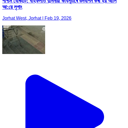
পশ্চিম যোৰহাট: বাঁহফলাত দুদিনীয়া কাৰ্যসূচীৰে উদযাপন কৰা হয় আলি
আ:য়ে লৃগাং
Jorhat West, Jorhat | Feb 19, 2026