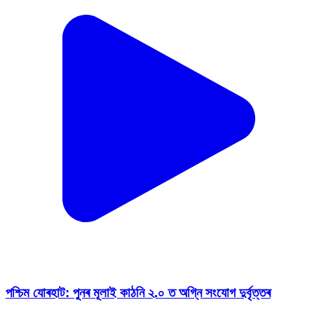
পশ্চিম যোৰহাট: পুনৰ মূলাই কাঠনি ২.০ ত অগ্নি সংযোগ দুৰ্বৃত্তৰ