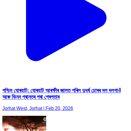
পশ্চিম যোৰহাট: যোৰহাট আৰক্ষীৰ জালত পৰিল দুধৰ্ষ চোৰৰ দল দলগাওঁ
আৰু ভিন্ন প্ৰান্তৰ পৰা গ্ৰেপ্তাৰ
Jorhat West, Jorhat | Feb 20, 2026