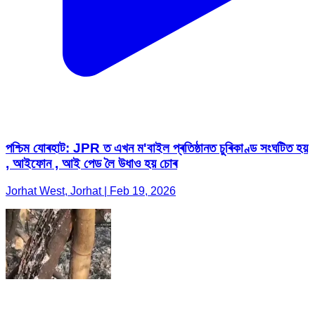
পশ্চিম যোৰহাট: JPR ত এখন ম'বাইল প্ৰতিষ্ঠানত চুৰিকাণ্ড সংঘটিত হয়
, আইফোন , আই পেড লৈ উধাও হয় চোৰ
Jorhat West, Jorhat | Feb 19, 2026