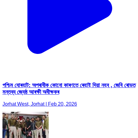
পশ্চিম যোৰহাট: অপৰাধীক কোনো কাৰণতে ৰেহাই দিয়া নহব , জেবি ৰোডত
মন্তব্য জ্যেষ্ঠ আৰক্ষী অধীক্ষকৰ
Jorhat West, Jorhat | Feb 20, 2026