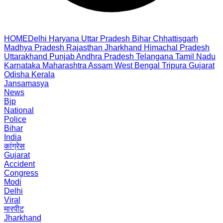
HOME
Delhi
Haryana
Uttar Pradesh
Bihar
Chhattisgarh
Madhya Pradesh
Rajasthan
Jharkhand
Himachal Pradesh
Uttarakhand
Punjab
Andhra Pradesh
Telangana
Tamil Nadu
Karnataka
Maharashtra
Assam
West Bengal
Tripura
Gujarat
Odisha
Kerala
Jansamasya
News
Bjp
National
Police
Bihar
India
कांग्रेस
Gujarat
Accident
Congress
Modi
Delhi
Viral
मारपीट
Jharkhand