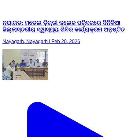
ନୟାଗଡ: ମଡେଲ ଡ଼ିଗ୍ରୀ କଲେଜ ପରିସରରେ ଦିନିକିଆ
ଜିଲ୍ଲାସ୍ତରୀୟ ସ୍ୱାସ୍ଥ୍ୟ ଶିବିର କାର୍ଯ୍ୟକ୍ରମ ଅନୁଷ୍ଟିତ
Nayagarh, Nayagarh | Feb 20, 2026