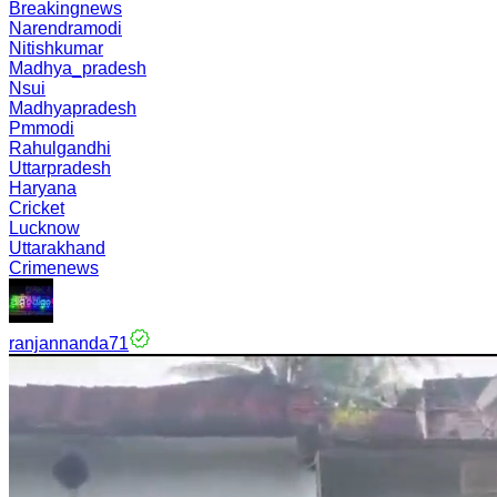
Breakingnews
Narendramodi
Nitishkumar
Madhya_pradesh
Nsui
Madhyapradesh
Pmmodi
Rahulgandhi
Uttarpradesh
Haryana
Cricket
Lucknow
Uttarakhand
Crimenews
ranjannanda71