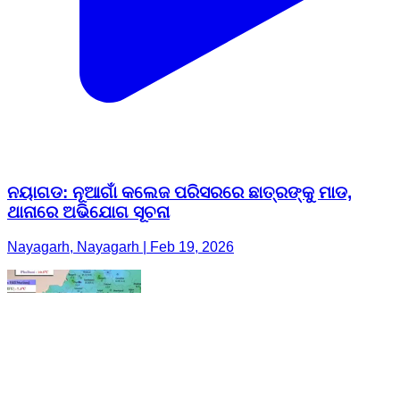
ନୟାଗଡ: ନୂଆଗାଁ କଲେଜ ପରିସରରେ ଛାତ୍ରଙ୍କୁ ମାଡ,
ଥାନାରେ ଅଭିଯୋଗ ସୂଚନା
Nayagarh, Nayagarh | Feb 19, 2026