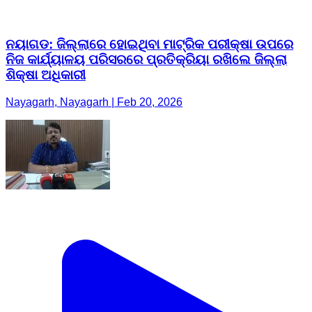
ନୟାଗଡ: ଜିଲ୍ଲାରେ ହୋଇଥିବା ମାଟ୍ରିକ ପରୀକ୍ଷା ଉପରେ
ନିଜ କାର୍ଯ୍ୟାଳୟ ପରିସରରେ ପ୍ରତିକ୍ରିୟା ରଖିଲେ ଜିଲ୍ଲା
ଶିକ୍ଷା ଅଧିକାରୀ
Nayagarh, Nayagarh | Feb 20, 2026