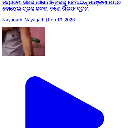
ନୟାଗଡ: ସଦର ଥାନା ଅଞ୍ଚଳରୁ ବେଆଇନ୍ ମାଙ୍କଡ଼ା ପଥର
ବୋଝେଇ ଟ୍ରକ ଜବତ, ଜଣେ ଗିରଫ ସୂଚନା
Nayagarh, Nayagarh | Feb 19, 2026