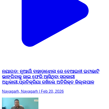
ନୟାଗଡ: ନୂଆଗାଁ ବାହାଡ଼ାଝୋଲା ରେ ବେଆଇନୀ ଇଟାଭାଟି
ଭାଙ୍ଗିବାକୁ ଜାଇ ଫେରି ଆସିଥିବା ସରକାରୀ
ଅଧିକାରୀ,ପ୍ରତିକ୍ରିୟା ରଖିଲେ ଅତିରିକ୍ତ ଜିଲ୍ଲାପାଳ
Nayagarh, Nayagarh | Feb 20, 2026