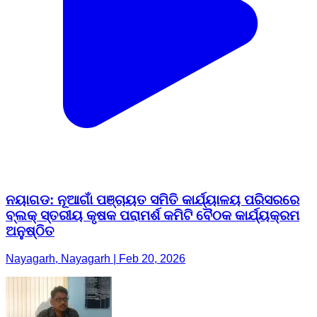
ନୟାଗଡ: ନୂଆଗାଁ ପଞ୍ଚାୟତ ସମିତି କାର୍ଯ୍ୟାଳୟ ପରିସରରେ
ବ୍ଲକ୍ ସ୍ତରୀୟ କୃଷକ ପରାମର୍ଶ କମିଟି ବୈଠକ କାର୍ଯ୍ୟକ୍ରମ
ଅନୁଷ୍ଠିତ
Nayagarh, Nayagarh | Feb 20, 2026