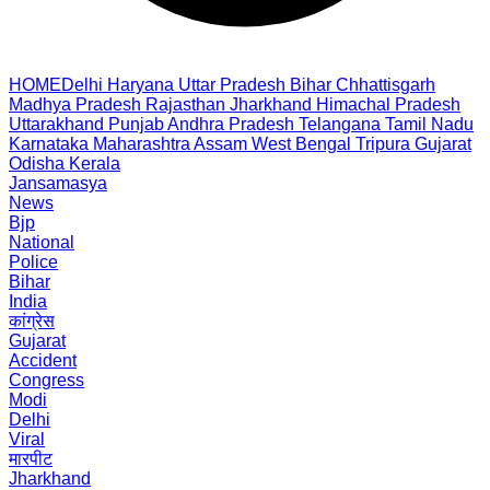
HOME
Delhi
Haryana
Uttar Pradesh
Bihar
Chhattisgarh
Madhya Pradesh
Rajasthan
Jharkhand
Himachal Pradesh
Uttarakhand
Punjab
Andhra Pradesh
Telangana
Tamil Nadu
Karnataka
Maharashtra
Assam
West Bengal
Tripura
Gujarat
Odisha
Kerala
Jansamasya
News
Bjp
National
Police
Bihar
India
कांग्रेस
Gujarat
Accident
Congress
Modi
Delhi
Viral
मारपीट
Jharkhand