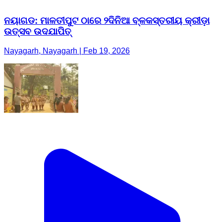
ନୟାଗଡ: ମାଳତୀପୁଟ ଠାରେ ୨ଦିନିଆ ବ୍ଳକସ୍ତରୀୟ କ୍ରୀଡ଼ା
ଉତ୍ସବ ଉଦଯାପିତ୍‌
Nayagarh, Nayagarh | Feb 19, 2026