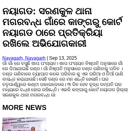
ନୟାଗଡ: ସରଣକୁଳ ଥାନା
ମଗରବନ୍ଧ ଗାଁରେ କାଙ୍ଗରୁ କୋର୍ଟ
ନୟାଗଡ ଠାରେ ପ୍ରତିକ୍ରିୟା
ରଖିଲେ ଅଭିଯୋଗକାରୀ
Nayagarh, Nayagarh
|
Sep 13, 2025
ଗାଁ ଗାଁ ରେ ବସୁଛି ଖାପ ପଂଚାୟତ। ଖାପ ପଂଚାୟତ ନିଷ୍ପତି ଅନୁସାରେ ଗାଁ
ରେ ଦିଆଯାଇଛି ଦଣ୍ଡ। ଗାଁ ନିଷ୍ପତି ଅନୁସାରେ ତଣ୍ଡ ଗଣିବାକୁ ପଡିବ ।
ତଣ୍ଡ ଗଣିବାରେ ବ୍ୟାଘାତ କଲେ ପରିବାର କୁ ଏକ ଘରିଆ ଓ ନିଆଁ ପାଣି
ବାସନ୍ଦ କରାଯାଉଛି। ସେହି ଦଣ୍ଡ ରେ ମନ ଶାନ୍ତି ହେଲାନି। ଘର
ଚତୃପାର୍ଶ୍ୱରେ କଣ୍ଟା ପକାଇଦେଲେ। ୩ ଦିନ ହେବ ବୃଦ୍ଧ ଦମ୍ପତି ଘର
ମଧ୍ୟରେ ବନ୍ଧୀ ହୋଇ ରହିଛନ୍ତି। ଏଭଳି କଙ୍ଗାରୁ କୋର୍ଟ ନୟାଗଡ ଜ଼ିଲ୍ଲା
ସରଣକୁଳ ଥାନା ମଗରବନ୍ଧ ଗା
MORE NEWS