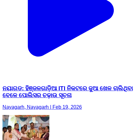
ନୟାଗଡ: ହିଞ୍ଜଳଗାଡ଼ିଆ ITI ନିକଟରେ ଜୁଆ ଖେଳ ଚାଲିଥିବା
ବେଳେ ପୋଲିସର ଚଢ଼ାଉ ସୂଚନା
Nayagarh, Nayagarh | Feb 19, 2026