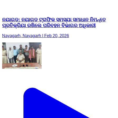
ନୟାଗଡ: ନୟାଗଡ ଟ୍ରାଫିକ ସମସ୍ୟା ସମାଧାନ ନିମନ୍ତେ
ପ୍ରତିକ୍ରିୟା ରଖିଲେ ପରିବହନ ବିଭାଗର ଅଧିକାରୀ
Nayagarh, Nayagarh | Feb 20, 2026