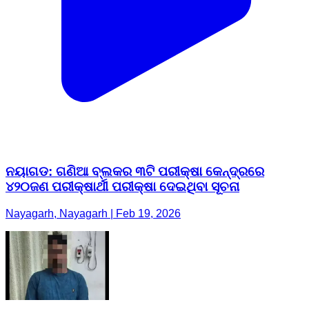
ନୟାଗଡ: ଗଣିଆ ବ୍ଲକର ୩ଟି ପରୀକ୍ଷା କେନ୍ଦ୍ରରେ
୪୨୦ଜଣ ପରୀକ୍ଷାର୍ଥୀ ପରୀକ୍ଷା ଦେଇଥିବା ସୂଚନା
Nayagarh, Nayagarh | Feb 19, 2026