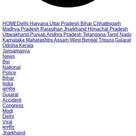
HOME
Delhi
Haryana
Uttar Pradesh
Bihar
Chhattisgarh
Madhya Pradesh
Rajasthan
Jharkhand
Himachal Pradesh
Uttarakhand
Punjab
Andhra Pradesh
Telangana
Tamil Nadu
Karnataka
Maharashtra
Assam
West Bengal
Tripura
Gujarat
Odisha
Kerala
Jansamasya
News
Bjp
National
Police
Bihar
India
कांग्रेस
Gujarat
Accident
Congress
Modi
Delhi
Viral
मारपीट
Jharkhand