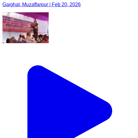
Gaighat, Muzaffarpur | Feb 20, 2026