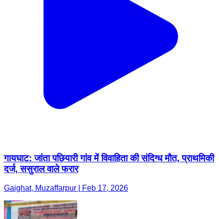
गायघाट: जांता पछियारी गांव में विवाहिता की संदिग्ध मौत, प्राथमिकी
दर्ज, ससुराल वाले फरार
Gaighat, Muzaffarpur | Feb 17, 2026