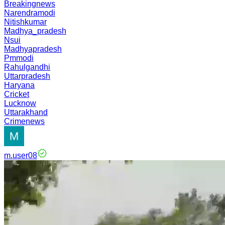
Breakingnews
Narendramodi
Nitishkumar
Madhya_pradesh
Nsui
Madhyapradesh
Pmmodi
Rahulgandhi
Uttarpradesh
Haryana
Cricket
Lucknow
Uttarakhand
Crimenews
m.user08