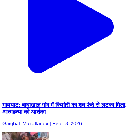
गायघाट: बाघाखाल गांव में किशोरी का शव फंदे से लटका मिला,
आत्महत्या की आशंका
Gaighat, Muzaffarpur | Feb 18, 2026