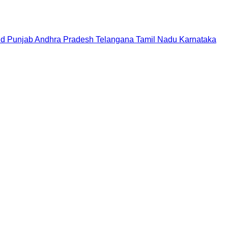
nd
Punjab
Andhra Pradesh
Telangana
Tamil Nadu
Karnataka