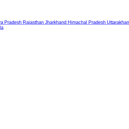
a Pradesh
Rajasthan
Jharkhand
Himachal Pradesh
Uttarakha
la