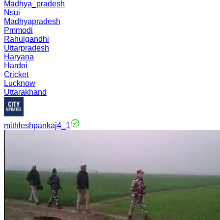
Madhya_pradesh
Nsui
Madhyapradesh
Pmmodi
Rahulgandhi
Uttarpradesh
Haryana
Hardoi
Cricket
Lucknow
Uttarakhand
mithleshpankaj4_1