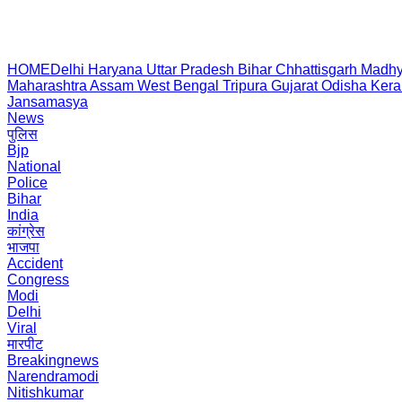
HOME
Delhi
Haryana
Uttar Pradesh
Bihar
Chhattisgarh
Madhy
Maharashtra
Assam
West Bengal
Tripura
Gujarat
Odisha
Kera
Jansamasya
News
पुलिस
Bjp
National
Police
Bihar
India
कांग्रेस
भाजपा
Accident
Congress
Modi
Delhi
Viral
मारपीट
Breakingnews
Narendramodi
Nitishkumar