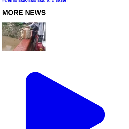
#
delhi
#
national
#
natural disaster
MORE NEWS