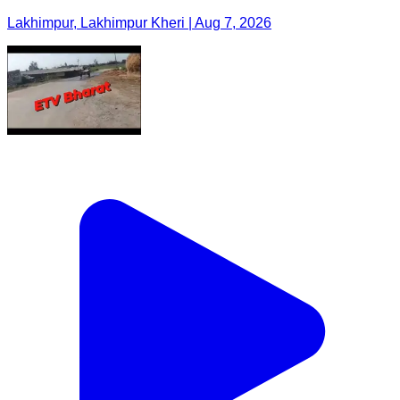
Lakhimpur, Lakhimpur Kheri | Aug 7, 2026