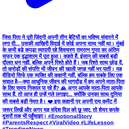
जिस पिता ने पूरी ज़िंदगी अपनी तीन बेटियों का भविष्य संवारने में
लगा दी... उसकी आख़िरी विदाई में कोई अपना साथ नहीं था। मुंबई
के कभी बड़े कपड़ा व्यापारी रहे शिवचरण रामरत्न गुप्ता का अंतिम
सफर एक वृद्धाश्रम में पूरा हुआ। कहते हैं, इंसान की सबसे बड़ी
दौलत धन नहीं, बल्कि अपने रिश्ते होते हैं। जब रिश्ते साथ छोड़ दें,
तो करोड़ों की संपत्ति भी जीवन की खाली जगह नहीं भर पाती। यह
वीडियो सिर्फ एक व्यक्ति की कहानी नहीं, बल्कि हम सबके लिए एक
सवाल है—क्या आधुनिक जीवन की भागदौड़ में हम अपने माता-पिता
के लिए समय निकाल पा रहे हैं? 🙏 अगर आपके माता-पिता आपके
साथ हैं, तो आज ही उन्हें गले लगाइए... क्योंकि उनका साथ दुनिया
की सबसे बड़ी नेमत है। ❤️ इस कहानी पर अपनी राय कमेंट में
ज़रूर लिखें और अगर यह संदेश दिल को छू जाए, तो शेयर करके
दूसरों तक भी पहुँचाइए। #EmotionalStory
#ParentsRespect #ViralVideo #LifeLesson
#TrendingNews