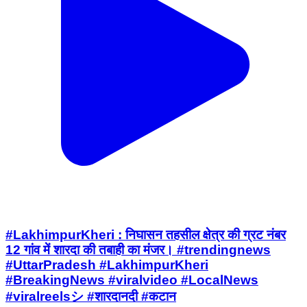
#LakhimpurKheri : निघासन तहसील क्षेत्र की ग्रट नंबर
12 गांव में शारदा की तबाही का मंजर। #trendingnews
#UttarPradesh #LakhimpurKheri
#BreakingNews #viralvideo #LocalNews
#viralreelsシ #शारदानदी #कटान