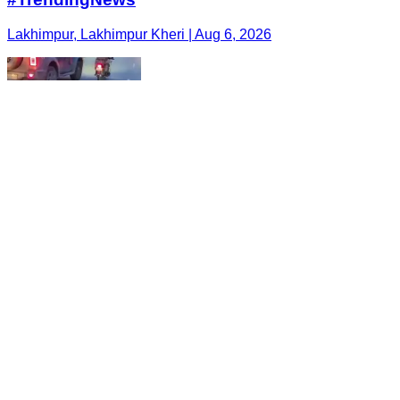
Lakhimpur, Lakhimpur Kheri | Aug 6, 2026