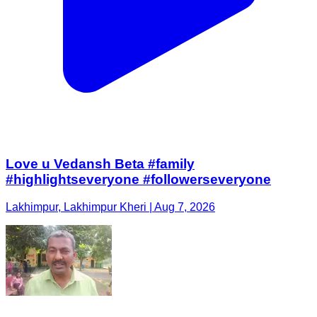
Love u Vedansh Beta #family
#highlightseveryone #followerseveryone
Lakhimpur, Lakhimpur Kheri | Aug 7, 2026