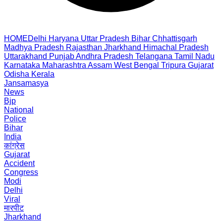
HOME
Delhi
Haryana
Uttar Pradesh
Bihar
Chhattisgarh
Madhya Pradesh
Rajasthan
Jharkhand
Himachal Pradesh
Uttarakhand
Punjab
Andhra Pradesh
Telangana
Tamil Nadu
Karnataka
Maharashtra
Assam
West Bengal
Tripura
Gujarat
Odisha
Kerala
Jansamasya
News
Bjp
National
Police
Bihar
India
कांग्रेस
Gujarat
Accident
Congress
Modi
Delhi
Viral
मारपीट
Jharkhand