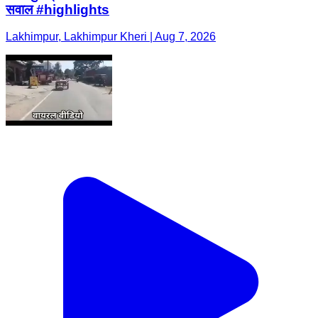
सवाल #highlights
Lakhimpur, Lakhimpur Kheri | Aug 7, 2026