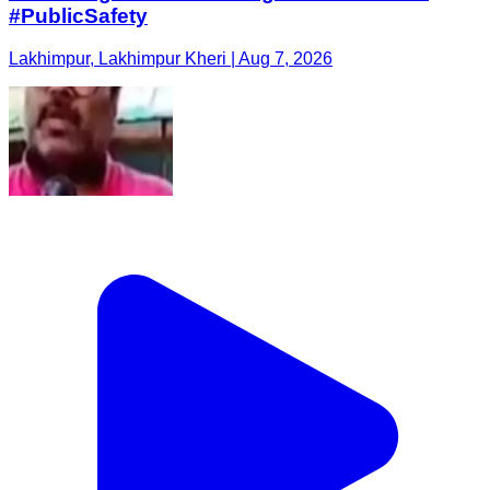
#PublicSafety
Lakhimpur, Lakhimpur Kheri | Aug 7, 2026