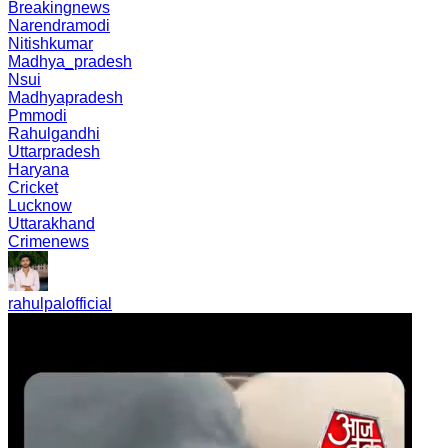
Breakingnews
Narendramodi
Nitishkumar
Madhya_pradesh
Nsui
Madhyapradesh
Pmmodi
Rahulgandhi
Uttarpradesh
Haryana
Cricket
Lucknow
Uttarakhand
Crimenews
rahulpalofficial