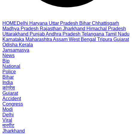
HOME
Delhi
Haryana
Uttar Pradesh
Bihar
Chhattisgarh
Madhya Pradesh
Rajasthan
Jharkhand
Himachal Pradesh
Uttarakhand
Punjab
Andhra Pradesh
Telangana
Tamil Nadu
Karnataka
Maharashtra
Assam
West Bengal
Tripura
Gujarat
Odisha
Kerala
Jansamasya
News
Bjp
National
Police
Bihar
India
कांग्रेस
Gujarat
Accident
Congress
Modi
Delhi
Viral
मारपीट
Jharkhand