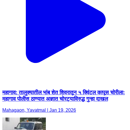
महागाव: तालुक्यातील भांब शेत शिवरातून ५ क्विंटल कापूस चोरीला;
महागाव पोलीस ठाण्यात अज्ञात चोरट्याविरुद्ध गुन्हा दाखल
Mahagaon, Yavatmal | Jan 19, 2026