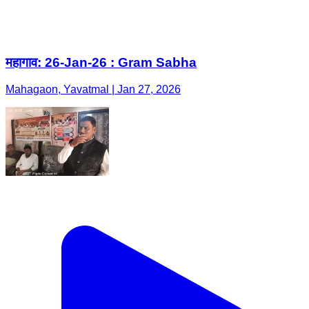
महागाव: 26-Jan-26 : Gram Sabha
Mahagaon, Yavatmal | Jan 27, 2026