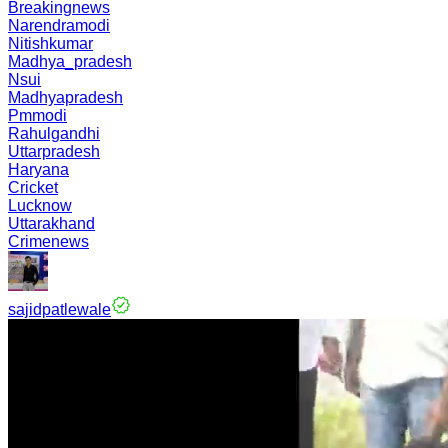
Breakingnews
Narendramodi
Nitishkumar
Madhya_pradesh
Nsui
Madhyapradesh
Pmmodi
Rahulgandhi
Uttarpradesh
Haryana
Cricket
Lucknow
Uttarakhand
Crimenews
sajidpatlewale