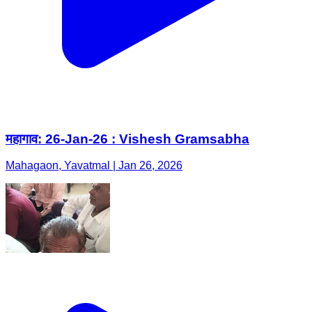
महागाव: 26-Jan-26 : Vishesh Gramsabha
Mahagaon, Yavatmal | Jan 26, 2026