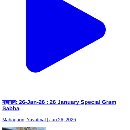
महागाव: 26-Jan-26 : 26 January Special Gram
Sabha
Mahagaon, Yavatmal | Jan 26, 2026