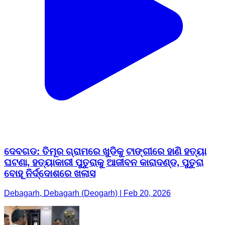
ଦେବଗଡ: ତିମୂର ଗ୍ରାମରେ ଖୁଡିକୁ ଟାଙ୍ଗୀରେ ହାଣି ହତ୍ୟା
ଘଟଣା, ହତ୍ୟାକାରୀ ପୁତୁରାକୁ ଆଜୀବନ କାରାଦଣ୍ଡ, ପୁତୁରା
ବୋହୂ ନିର୍ଦ୍ଦୋଶରେ ଖଲାସ
Debagarh, Debagarh (Deogarh) | Feb 20, 2026