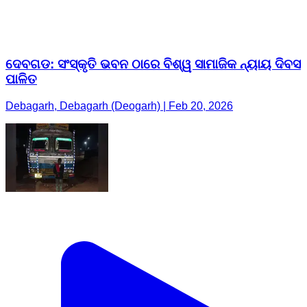
ଦେବଗଡ: ସଂସ୍କୃତି ଭବନ ଠାରେ ବିଶ୍ୱ ସାମାଜିକ ନ୍ୟାୟ ଦିବସ
ପାଳିତ
Debagarh, Debagarh (Deogarh) | Feb 20, 2026