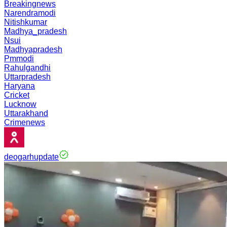
Breakingnews
Narendramodi
Nitishkumar
Madhya_pradesh
Nsui
Madhyapradesh
Pmmodi
Rahulgandhi
Uttarpradesh
Haryana
Cricket
Lucknow
Uttarakhand
Crimenews
deogarhupdate