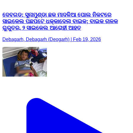
ଦେବଗଡ: ସୁନାମୁଣ୍ଡା ଛକ ମାଦଳିଆ ପୋଲ ନିକଟରେ
ସାଇକେଲ ପଛପଟେ ଧକ୍କାଦେଲା ବାଇକ; ବାଇକ ଚାଳକ
ଗୁରୁତର, ୨ ସାଇକେଲ ଆରୋହୀ ଆହତ
Debagarh, Debagarh (Deogarh) | Feb 19, 2026