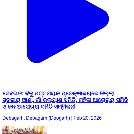
ଦେବଗଡ: ବିଜୁ ପଟ୍ଟନାୟକ ପ୍ରେକ୍ଷାଳୟରେ ଜିଲ୍ଲା
ସ୍ତରୀୟ ଆଶା, ଗାଁ କଲ୍ୟାଣ ସମିତି, ମହିଳା ଆରୋଗ୍ୟ ସମିତି
ଓ ଜନ ଆରୋଗ୍ୟ ସମିତି ସମ୍ମିଳନୀ
Debagarh, Debagarh (Deogarh) | Feb 20, 2026