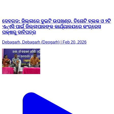
ଦେବଗଡ: ଜିଲ୍ଲାରେ ଦୁଇଟି ଉପଖଣ୍ଡ, ତିନୋଟି ବ୍ଲକ ଓ ୨ଟି
ଏନ୍‌ଏସି ପାଇଁ ଜିଲ୍ଲାପାଳଙ୍କ କାର୍ଯ୍ୟାଳୟରେ କଂଗ୍ରେସ
ପକ୍ଷରୁ ଦାବିପତ୍ର
Debagarh, Debagarh (Deogarh) | Feb 20, 2026