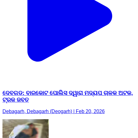
ଦେବଗଡ: ବାରକୋଟ ପୋଲିସ ଦ୍ୱାରା ମଦ୍ୟପ ଚାଳକ ଅଟକ,
ଟ୍ରକ ଜବତ
Debagarh, Debagarh (Deogarh) | Feb 20, 2026