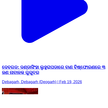
ଦେବଗଡ: ଦଣ୍ଡାସିଂହା ଲୁହୁରାପଡାରେ ବାଣ ବିଷ୍ଫୋରଣରେ ୩
ଜଣ ନାବାଳକ ଗୁରୁତର
Debagarh, Debagarh (Deogarh) | Feb 19, 2026