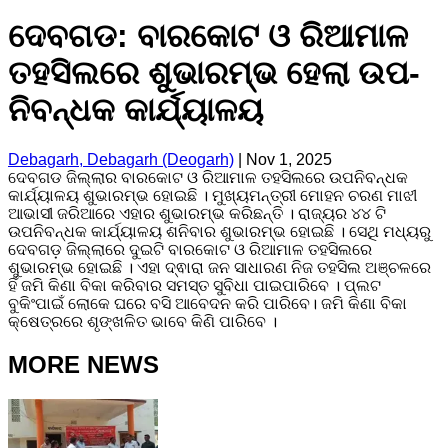
ଦେବଗଡ: ବାରକୋଟ ଓ ରିଆମାଳ
ତହସିଲରେ ଶୁଭାରମ୍ଭ ହେଲା ଉପ-
ନିବନ୍ଧକ କାର୍ଯ୍ୟାଳୟ
Debagarh, Debagarh (Deogarh)
|
Nov 1, 2025
ଦେବଗଡ ଜିଲ୍ଲାର ବାରକୋଟ ଓ ରିଆମାଳ ତହସିଲରେ ଉପନିବନ୍ଧକ
କାର୍ଯ୍ୟାଳୟ ଶୁଭାରମ୍ଭ ହୋଇଛି । ମୁଖ୍ୟମନ୍ତ୍ରୀ ମୋହନ ଚରଣ ମାଝୀ
ଆଭାସୀ ଜରିଆରେ ଏହାର ଶୁଭାରମ୍ଭ କରିଛନ୍ତି । ରାଜ୍ୟର ୪୪ ଟି
ଉପନିବନ୍ଧକ କାର୍ଯ୍ୟାଳୟ ଶନିବାର ଶୁଭାରମ୍ଭ ହୋଇଛି । ସେଥି ମଧ୍ୟରୁ
ଦେବଗଡ଼ ଜିଲ୍ଲାରେ ଦୁଇଟି ବାରକୋଟ ଓ ରିଆମାଳ ତହସିଲରେ
ଶୁଭାରମ୍ଭ ହୋଇଛି । ଏହା ଦ୍ଵାରା ଜନ ସାଧାରଣ ନିଜ ତହସିଲ ଅଞ୍ଚଳରେ
ହିଁ ଜମି କିଣା ବିକା କରିବାର ସମସ୍ତ ସୁବିଧା ପାଇପାରିବେ । ପ୍ଲଟ
ବୁକିଂପାଇଁ ଲୋକେ ଘରେ ବସି ଆବେଦନ କରି ପାରିବେ। ଜମି କିଣା ବିକା
କ୍ଷେତ୍ରରେ ଶୃଙ୍ଖଳିତ ଭାବେ କିଣି ପାରିବେ ।
MORE NEWS