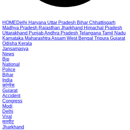
HOME
Delhi
Haryana
Uttar Pradesh
Bihar
Chhattisgarh
Madhya Pradesh
Rajasthan
Jharkhand
Himachal Pradesh
Uttarakhand
Punjab
Andhra Pradesh
Telangana
Tamil Nadu
Karnataka
Maharashtra
Assam
West Bengal
Tripura
Gujarat
Odisha
Kerala
Jansamasya
News
Bjp
National
Police
Bihar
India
कांग्रेस
Gujarat
Accident
Congress
Modi
Delhi
Viral
मारपीट
Jharkhand