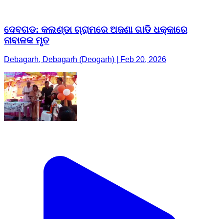
ଦେବଗଡ: କଲଣ୍ଡା ଗ୍ରାମରେ ଅଜଣା ଗାଡି ଧକ୍କାରେ
ନାବାଳକ ମୃତ
Debagarh, Debagarh (Deogarh) | Feb 20, 2026