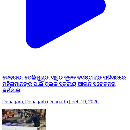
ଦେବଗଡ: ତେଲିମୁଣ୍ଡା ସ୍ଥିତ ନୂତନ ବସଷ୍ଟାଣ୍ଡ ପରିସରରେ
ମହିଳାମାନଙ୍କ ପାଇଁ ବ୍ଲକ ସ୍ତରୀୟ ଆଇନ ସଚେତନତା
କର୍ମଶାଳା
Debagarh, Debagarh (Deogarh) | Feb 19, 2026