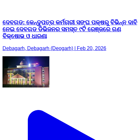
ଦେବଗଡ: କେନ୍ଦୁପତ୍ର କର୍ମଚାରୀ ସଙ୍ଘ ପକ୍ଷରୁ ବିଭିନ୍ନ ଦାବି
ନେଇ ଦେବଗଡ ଡିଭିଜନର ସମସ୍ତ ୯ଟି ରେଞ୍ଜରେ ଗଣ
ବିକ୍ଷୋଭ ଓ ଧାରଣା
Debagarh, Debagarh (Deogarh) | Feb 20, 2026