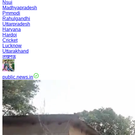
Nsui
Madhyapradesh
Pmmodi
Rahulgandhi
Uttarpradesh
Haryana
Hardoi
Cricket
Lucknow
Uttarakhand
लखनऊ
public.news.in