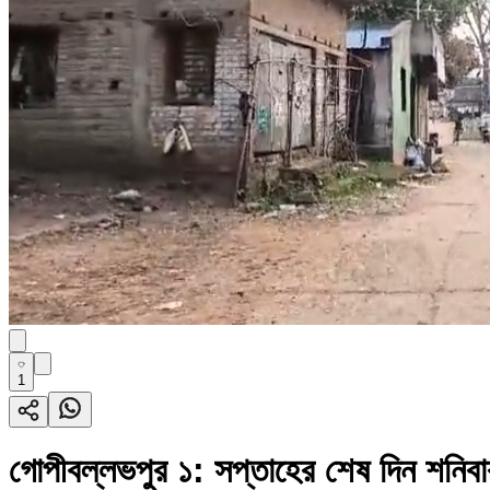
1
গোপীবল্লভপুর ১: সপ্তাহের শেষ দিন শনিবার