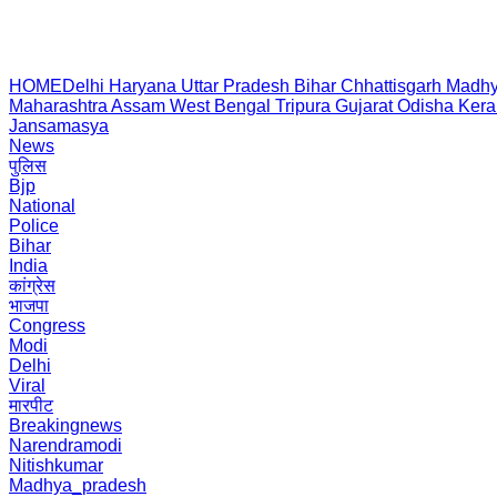
HOME
Delhi
Haryana
Uttar Pradesh
Bihar
Chhattisgarh
Madhy
Maharashtra
Assam
West Bengal
Tripura
Gujarat
Odisha
Kera
Jansamasya
News
पुलिस
Bjp
National
Police
Bihar
India
कांग्रेस
भाजपा
Congress
Modi
Delhi
Viral
मारपीट
Breakingnews
Narendramodi
Nitishkumar
Madhya_pradesh