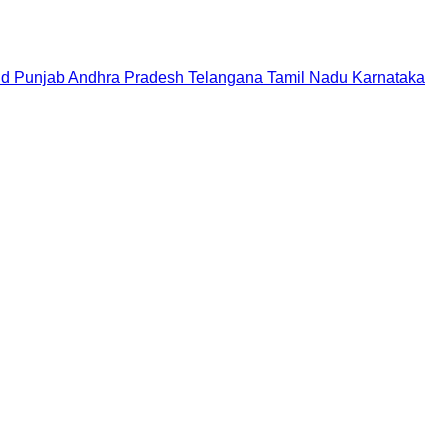
nd
Punjab
Andhra Pradesh
Telangana
Tamil Nadu
Karnataka