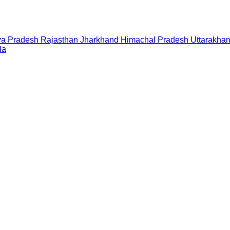
a Pradesh
Rajasthan
Jharkhand
Himachal Pradesh
Uttarakha
la