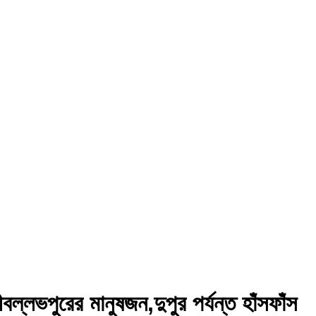
লভপুরের মানুষজন,দুপুর পর্যন্ত হাঁসফাঁস