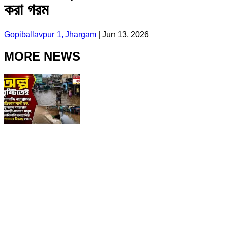
করা গরম
Gopiballavpur 1, Jhargam
|
Jun 13, 2026
MORE NEWS