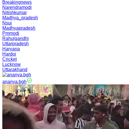
Breakingnews
Narendramodi
Nitishkumar
Madhya_pradesh
Nsui
Madhyapradesh
Pmmodi
Rahulgandhi
Uttarpradesh
Haryana
Hardoi
Cricket
Lucknow
Uttarakhand
ananya.bgh