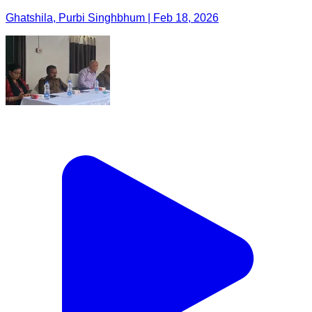
Ghatshila, Purbi Singhbhum | Feb 18, 2026