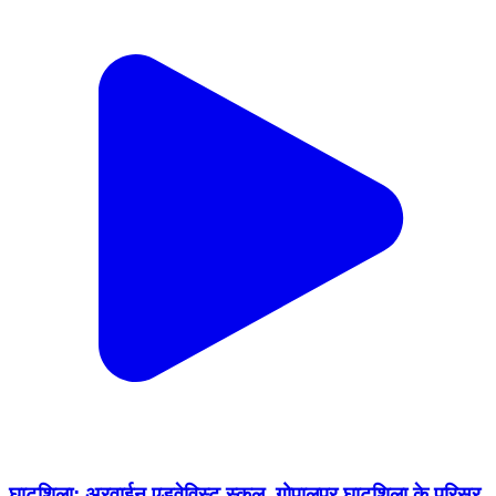
घाटशिला: अरवाईन एडवेविस्ट स्कूल, गोपालपुर घाटशिला के परिसर