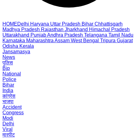
HOME
Delhi
Haryana
Uttar Pradesh
Bihar
Chhattisgarh
Madhya Pradesh
Rajasthan
Jharkhand
Himachal Pradesh
Uttarakhand
Punjab
Andhra Pradesh
Telangana
Tamil Nadu
Karnataka
Maharashtra
Assam
West Bengal
Tripura
Gujarat
Odisha
Kerala
Jansamasya
News
पुलिस
Bjp
National
Police
Bihar
India
कांग्रेस
भाजपा
Accident
Congress
Modi
Delhi
Viral
मारपीट