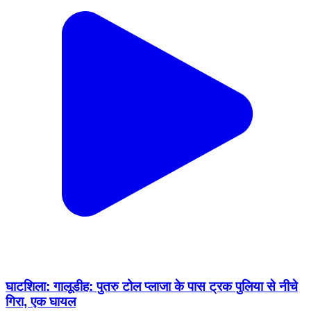
घाटशिला: गालूडीह: पुतरु टोल प्लाजा के पास ट्रक पुलिया से नीचे
गिरा, एक घायल