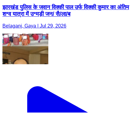
झारखंड पुलिस के जवान विक्की पाल उर्फ विक्की कुमार का अंतिम
श*व यात्रा में उ*मड़ी जन/ सै/ला/ब
Belaganj, Gaya | Jul 29, 2026