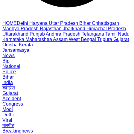
HOME
Delhi
Haryana
Uttar Pradesh
Bihar
Chhattisgarh
Madhya Pradesh
Rajasthan
Jharkhand
Himachal Pradesh
Uttarakhand
Punjab
Andhra Pradesh
Telangana
Tamil Nadu
Karnataka
Maharashtra
Assam
West Bengal
Tripura
Gujarat
Odisha
Kerala
Jansamasya
News
Bjp
National
Police
Bihar
India
कांग्रेस
Gujarat
Accident
Congress
Modi
Delhi
Viral
मारपीट
Breakingnews