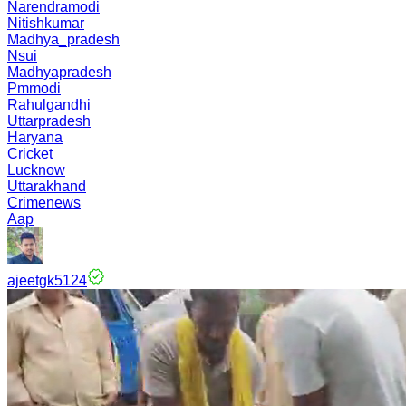
Narendramodi
Nitishkumar
Madhya_pradesh
Nsui
Madhyapradesh
Pmmodi
Rahulgandhi
Uttarpradesh
Haryana
Cricket
Lucknow
Uttarakhand
Crimenews
Aap
ajeetgk5124