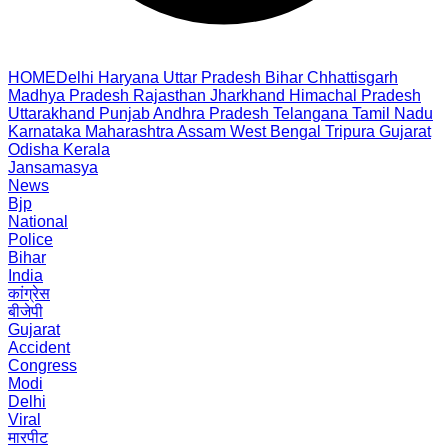
HOME
Delhi
Haryana
Uttar Pradesh
Bihar
Chhattisgarh
Madhya Pradesh
Rajasthan
Jharkhand
Himachal Pradesh
Uttarakhand
Punjab
Andhra Pradesh
Telangana
Tamil Nadu
Karnataka
Maharashtra
Assam
West Bengal
Tripura
Gujarat
Odisha
Kerala
Jansamasya
News
Bjp
National
Police
Bihar
India
कांग्रेस
बीजेपी
Gujarat
Accident
Congress
Modi
Delhi
Viral
मारपीट