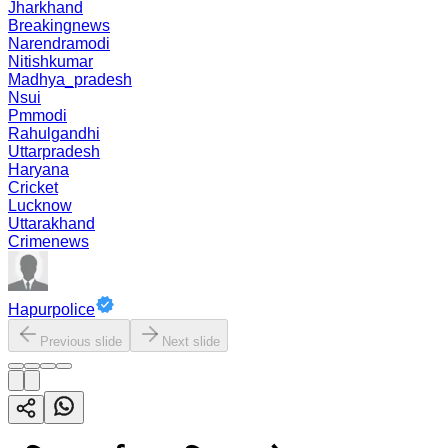
Jharkhand
Breakingnews
Narendramodi
Nitishkumar
Madhya_pradesh
Nsui
Pmmodi
Rahulgandhi
Uttarpradesh
Haryana
Cricket
Lucknow
Uttarakhand
Crimenews
Hapurpolice
Previous slide
Next slide