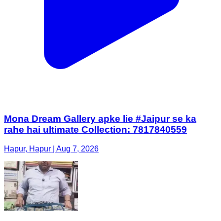
Mona Dream Gallery apke lie #Jaipur se ka
rahe hai ultimate Collection: 7817840559
Hapur, Hapur | Aug 7, 2026