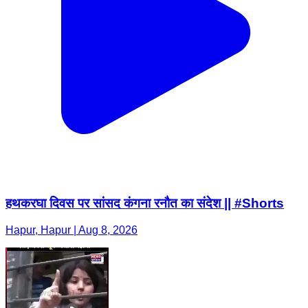
हथकरघा दिवस पर सांसद कंगना रनौत का संदेश || #Shorts
Hapur, Hapur | Aug 8, 2026