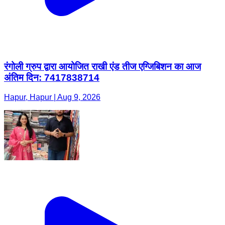
रंगोली ग्रुप द्वारा आयोजित राखी एंड तीज एग्जिबिशन का आज
अंतिम दिन: 7417838714
Hapur, Hapur | Aug 9, 2026