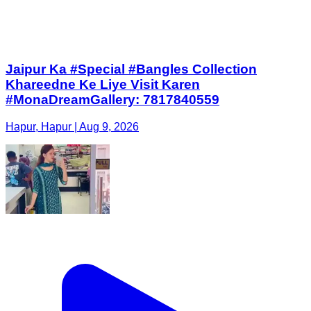
Jaipur Ka #Special #Bangles Collection
Khareedne Ke Liye Visit Karen
#MonaDreamGallery: 7817840559
Hapur, Hapur | Aug 9, 2026