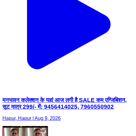
मनभावन कलेक्शन के यहां आज लगी है SALE कम एग्जिबिशन,
सूट मात्र 299/- में: 9456414025, 7960550902
Hapur, Hapur | Aug 9, 2026