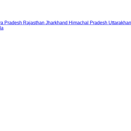
a Pradesh
Rajasthan
Jharkhand
Himachal Pradesh
Uttarakha
la