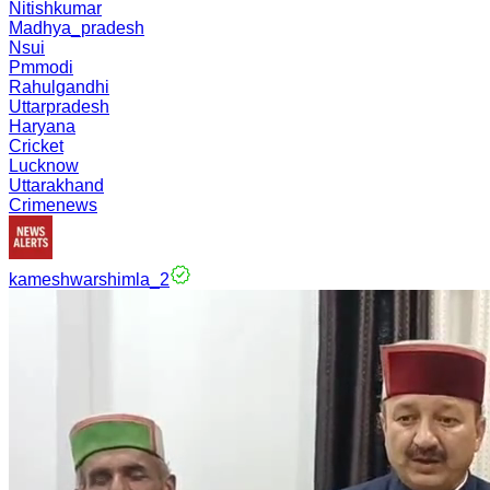
Nitishkumar
Madhya_pradesh
Nsui
Pmmodi
Rahulgandhi
Uttarpradesh
Haryana
Cricket
Lucknow
Uttarakhand
Crimenews
kameshwarshimla_2