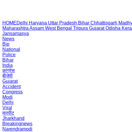
HOME
Delhi
Haryana
Uttar Pradesh
Bihar
Chhattisgarh
Madhy
Maharashtra
Assam
West Bengal
Tripura
Gujarat
Odisha
Kera
Jansamasya
News
Bjp
National
Police
Bihar
India
कांग्रेस
बीजेपी
Gujarat
Accident
Congress
Modi
Delhi
Viral
मारपीट
Jharkhand
Breakingnews
Narendramodi