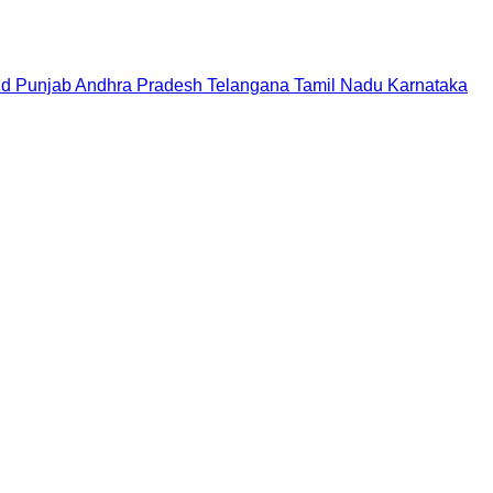
nd
Punjab
Andhra Pradesh
Telangana
Tamil Nadu
Karnataka