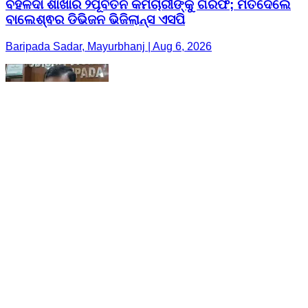
ବହଳଦା ଶାଖାର ୨ପୂର୍ବତନ କର୍ମଚାରୀଙ୍କୁ ଗିରଫ; ମତଦେଲେ
ବାଲେଶ୍ଵର ଡିଭିଜନ ଭିଜିଲାନ୍ସ ଏସପି
Baripada Sadar, Mayurbhanj | Aug 6, 2026