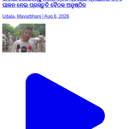
ପାଳନ ନେଇ ପ୍ରସ୍ତୁତି ବୈଠକ ଅନୁଷ୍ଠିତ
Udala, Mayurbhanj | Aug 6, 2026