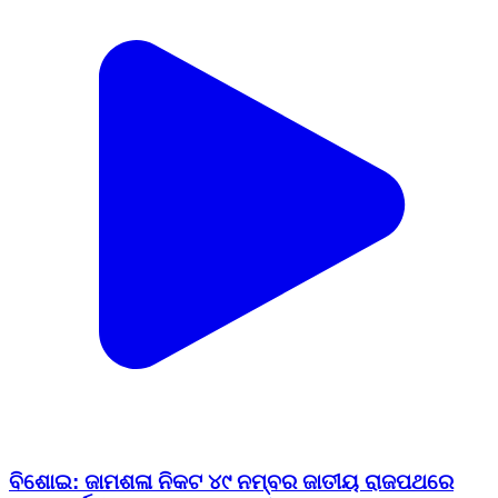
ବିଶୋଇ: ଜାମଶଳା ନିକଟ ୪୯ ନମ୍ବର ଜାତୀୟ ରାଜପଥରେ