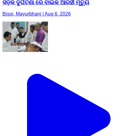
ସଡ଼କ ଦୁର୍ଘଟଣା ରେ ବାଇକ ଆରହୀ ମୃତ୍ୟୁ
Bisoi, Mayurbhanj | Aug 6, 2026