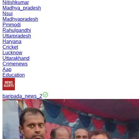
Nitishkumar
Madhya_pradesh
Nsui
Madhyapradesh
Pmmodi
Rahulgandhi
Uttarpradesh
Haryana
Cricket
Lucknow
Uttarakhand
Crimenews
Aap
Education
baripada_news_2