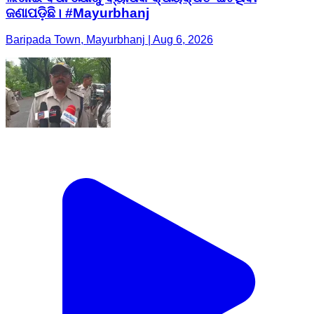
ଜଣାପଡ଼ିଛି। #Mayurbhanj
Baripada Town, Mayurbhanj | Aug 6, 2026