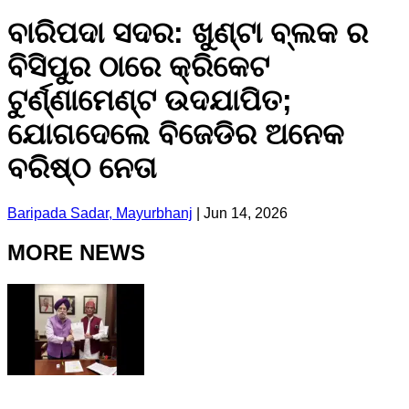
ବାରିପଦା ସଦର: ଖୁଣ୍ଟା ବ୍ଲକ ର
ବିସିପୁର ଠାରେ କ୍ରିକେଟ
ଟୁର୍ଣ୍ଣାମେଣ୍ଟ ଉଦଯାପିତ;
ଯୋଗଦେଲେ ବିଜେଡିର ଅନେକ
ବରିଷ୍ଠ ନେତା
Baripada Sadar, Mayurbhanj
|
Jun 14, 2026
MORE NEWS