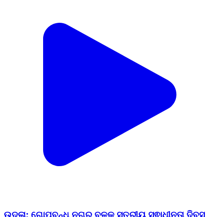
ଉଦଳା: ଗୋପବନ୍ଧୁ ନଗର ବ୍ଳକ ସ୍ତରୀୟ ସ୍ଵାଧୀନତା ଦିବସ