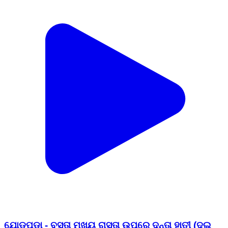
ଯୋଡପଡା - ବସ୍ତା ମୁଖ୍ୟ ରାସ୍ତା ଉପରେ ଦନ୍ତା ହାତୀ (ଦୁଇ