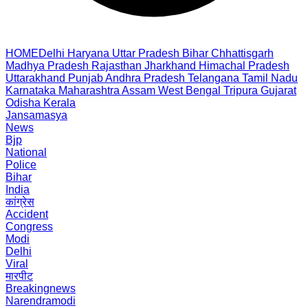
HOME
Delhi
Haryana
Uttar Pradesh
Bihar
Chhattisgarh
Madhya Pradesh
Rajasthan
Jharkhand
Himachal Pradesh
Uttarakhand
Punjab
Andhra Pradesh
Telangana
Tamil Nadu
Karnataka
Maharashtra
Assam
West Bengal
Tripura
Gujarat
Odisha
Kerala
Jansamasya
News
Bjp
National
Police
Bihar
India
कांग्रेस
Accident
Congress
Modi
Delhi
Viral
मारपीट
Breakingnews
Narendramodi