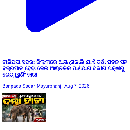
ବାରିପଦା ସଦର: ଜିଲ୍ଲାରେ ଆସନ୍ତାକାଲି ଯାଏଁ ବର୍ଷା ପବନ ସହ
ବଜ୍ରପାତ ହେବା ନେଇ ଆଞ୍ଚଳିକ ପାଣିପାଗ ବିଭାଗ ପକ୍ଷରୁ
ରେଡ୍ ୱାର୍ଣିଂ ଜାରୀ
Baripada Sadar, Mayurbhanj | Aug 7, 2026