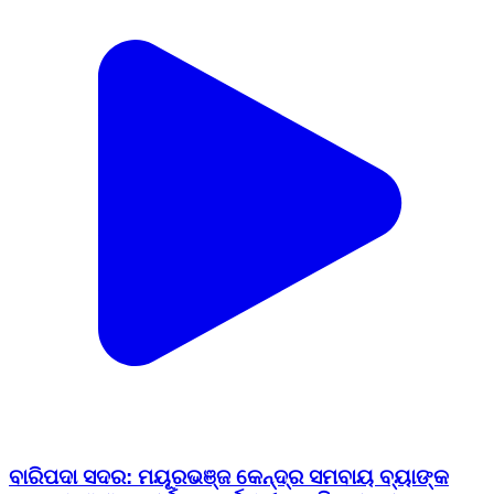
ବାରିପଦା ସଦର: ମୟୂରଭଞ୍ଜ କେନ୍ଦ୍ର ସମବାୟ ବ୍ୟାଙ୍କ