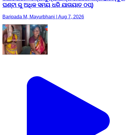
ଘଣ୍ଟା ରୁ ଅଧିକ ସମୟ ଧରି ଯାତାୟାତ ଠପ୍)
Baripada M, Mayurbhanj | Aug 7, 2026