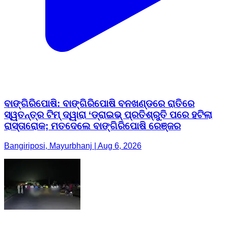
ବାଙ୍ଗିରିପୋଷି: ବାଙ୍ଗିରିପୋଷି ବନଖଣ୍ଡରେ ରାତିରେ
ସ୍ୱତନ୍ତ୍ର ଟିମ୍ ଦ୍ୱାରା ‘ଡ୍ରାଇଭ୍ ପ୍ରତିଶ୍ରୁତି ପରେ ହଟିଲା
ରାସ୍ତାରୋକ; ମତଦେଲେ ବାଙ୍ଗିରିପୋଷି ରେଞ୍ଜର
Bangiriposi, Mayurbhanj | Aug 6, 2026