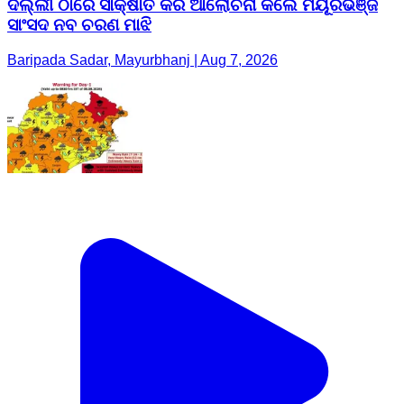
ଦିଲ୍ଲୀ ଠାରେ ସାକ୍ଷାତ କରି ଆଲୋଚନା କଲେ ମୟୂରଭଞ୍ଜ
ସାଂସଦ ନବ ଚରଣ ମାଝି
Baripada Sadar, Mayurbhanj | Aug 7, 2026