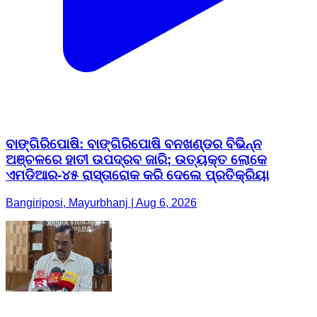
ବାଙ୍ଗିରିପୋଷି: ବାଙ୍ଗିରିପୋଷି ବନଖଣ୍ଡର ବିଭିନ୍ନ
ଅଞ୍ଚଳରେ ହାତୀ ଉପଦ୍ରବ ଜାରି; ଉତ୍ୟକ୍ତ ଲୋକେ
ଏମଡିଆର-୪୫ ରାସ୍ତାରୋକ କରି ଦେଲେ ପ୍ରତିକ୍ରିୟା
Bangiriposi, Mayurbhanj | Aug 6, 2026