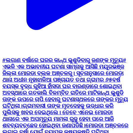
#ଲଗାଣ ବର୍ଷାରେ ଘରର କାନ୍ଥ ଭୁଶୁଡିବାରୁ ଜଣଙ୍କ ମୃତ୍ୟୁ#
ଏଭଳି ଏକ ଅଭାବନୀୟ ଘଟଣା ସାମ୍ନାକୁ ଆସିଛି ମୟୂରଭଞ୍ଜ
ଜିଲ୍ଲା ମୋରଡା ବ୍ଲକ ଅଞ୍ଚଳରୁ। ସୂଚନାନୁସାରେ ମୋରଡା
ଥାନା ଅଧୀନ ନୂହାଝାଳିଆ ପଞ୍ଚାୟତ ତଥା ଗ୍ରାମର ୬୫ବର୍ଷ
ବୟସ୍କ ବୃଦ୍ଧ ରୁହିଆ ହାଁସଦା ଘର ବାରଣ୍ଡାରେ ଶୋଇଥିବା
ଅବସ୍ଥାରେ ଗତକାଲି ବିଳମ୍ବିତ ରାତିରେ ମାଟିକାନ୍ଥ ଭୁଶୁଡି
ତାଙ୍କ ଉପରେ ଚାପି ହେବାରୁ ଘଟଣାସ୍ଥଳରେ ତାଙ୍କର ମୃତ୍ୟୁ
ଘଟିଥିଲା।ଗ୍ରାମବାସୀ ତାଙ୍କ ମୃତଦେହକୁ ଉଦ୍ଧାର କରି
ପୁଲିସକୁ ଖବର ଦେଇଥିଲେ। ତେବେ ଏନେଇ ମୋରଡା
ଥାନାରେ ଏକ ଅପମୃତ୍ୟୁ ମାମଲା ରୁଜୁ ହେବା ପରେ ଆଜି
ଶବବ୍ୟବଚ୍ଛେଦ ହୋଇଥିବା ଜଣାପଡିଛି।ମୋରଡା ଅଞ୍ଚଳରେ
ଲଗାଇ ବର୍ଷା ଯୋଗୁଁ ବ୍ୟାପକ କ୍ଷୟକ୍ଷତି ଘଟିଥିବା