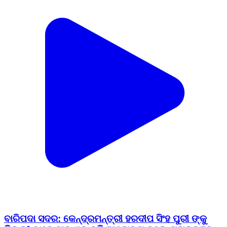
ବାରିପଦା ସଦର: କେନ୍ଦ୍ରମନ୍ତ୍ରୀ ହରଦୀପ ସିଂହ ପୁରୀ ଙ୍କୁ