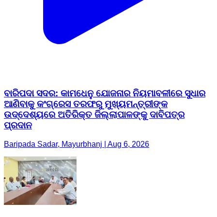
ବାରିପଦା ସଦର: କାମଧେନୁ ଯୋଜନାର ନିୟମାବଳୀରେ ସୁଧାର
ଆଣିବାକୁ କଂଗ୍ରେସ ତରଫରୁ ମୁଖ୍ୟମନ୍ତ୍ରୀଙ୍କ
ଉଦ୍ଦେଶ୍ୟରେ ଅତିରିକ୍ତ ଜିଲ୍ଲାପାଳଙ୍କୁ ଦାବିପତ୍ର
ପ୍ରଦାନ
Baripada Sadar, Mayurbhanj | Aug 6, 2026