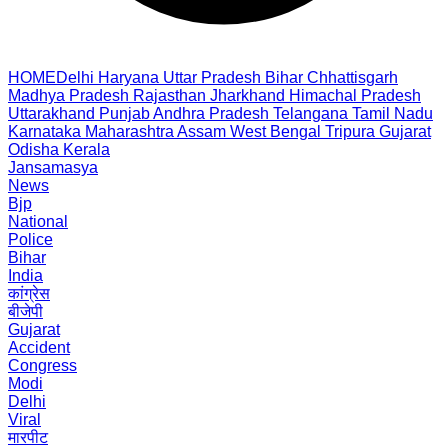
HOME
Delhi
Haryana
Uttar Pradesh
Bihar
Chhattisgarh
Madhya Pradesh
Rajasthan
Jharkhand
Himachal Pradesh
Uttarakhand
Punjab
Andhra Pradesh
Telangana
Tamil Nadu
Karnataka
Maharashtra
Assam
West Bengal
Tripura
Gujarat
Odisha
Kerala
Jansamasya
News
Bjp
National
Police
Bihar
India
कांग्रेस
बीजेपी
Gujarat
Accident
Congress
Modi
Delhi
Viral
मारपीट