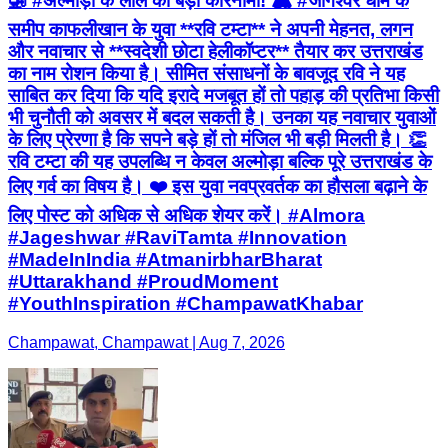
🚁 #अल्मोड़ा के लाल का बड़ा कारनामा! 🏔️ #जागेश्वर धाम के
समीप काफलीखान के युवा **रवि टम्टा** ने अपनी मेहनत, लगन
और नवाचार से **स्वदेशी छोटा हेलीकॉप्टर** तैयार कर उत्तराखंड
का नाम रोशन किया है। सीमित संसाधनों के बावजूद रवि ने यह
साबित कर दिया कि यदि इरादे मजबूत हों तो पहाड़ की प्रतिभा किसी
भी चुनौती को अवसर में बदल सकती है। उनका यह नवाचार युवाओं
के लिए प्रेरणा है कि सपने बड़े हों तो मंजिल भी बड़ी मिलती है। 👏
रवि टम्टा की यह उपलब्धि न केवल अल्मोड़ा बल्कि पूरे उत्तराखंड के
लिए गर्व का विषय है। ❤️ इस युवा नवप्रवर्तक का हौसला बढ़ाने के
लिए पोस्ट को अधिक से अधिक शेयर करें। #Almora
#Jageshwar #RaviTamta #Innovation
#MadeInIndia #AtmanirbharBharat
#Uttarakhand #ProudMoment
#YouthInspiration #ChampawatKhabar
Champawat, Champawat | Aug 7, 2026