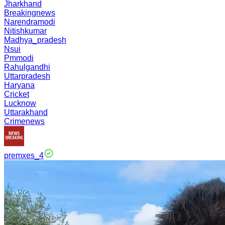
Jharkhand
Breakingnews
Narendramodi
Nitishkumar
Madhya_pradesh
Nsui
Pmmodi
Rahulgandhi
Uttarpradesh
Haryana
Cricket
Lucknow
Uttarakhand
Crimenews
premxes_4