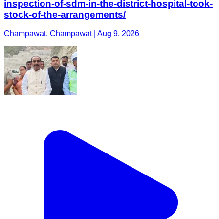
inspection-of-sdm-in-the-district-hospital-took-
stock-of-the-arrangements/
Champawat, Champawat | Aug 9, 2026