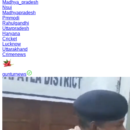
Madhya_pradesh
Nsui
Madhyapradesh
Pmmodi
Rahulgandhi
Uttarpradesh
Haryana
Cricket
Lucknow
Uttarakhand
Crimenews
gunturnews