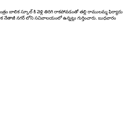
రం బాలిక స్కూల్ కి వెళ్లి తిరిగి రాకపోవడంతో తల్లి రాములమ్మ ఫిర్యాదు
బాలిక నేతాజీ నగర్ లోని సచివాలయంలో ఉన్నట్లు గుర్తించారు. బుధవారం