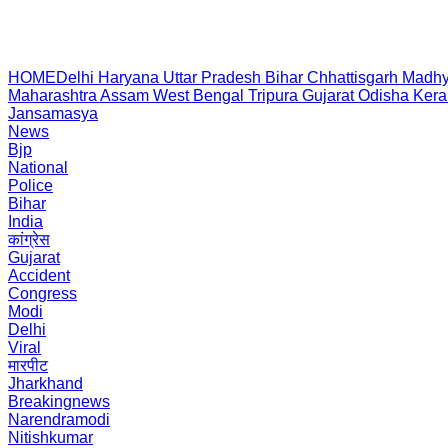
HOME
Delhi
Haryana
Uttar Pradesh
Bihar
Chhattisgarh
Madhy
Maharashtra
Assam
West Bengal
Tripura
Gujarat
Odisha
Kera
Jansamasya
News
Bjp
National
Police
Bihar
India
कांग्रेस
Gujarat
Accident
Congress
Modi
Delhi
Viral
मारपीट
Jharkhand
Breakingnews
Narendramodi
Nitishkumar