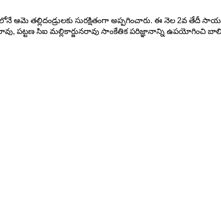
లోనే ఆమె తల్లిదండ్రులకు సురక్షితంగా అప్పగించారు. ఈ నెల 2వ తేదీ సాయంత్
ాసరావు, పట్టణ సిఐ మల్లికార్జునరావు సాంకేతిక పరిజ్ఞానాన్ని ఉపయోగించి 