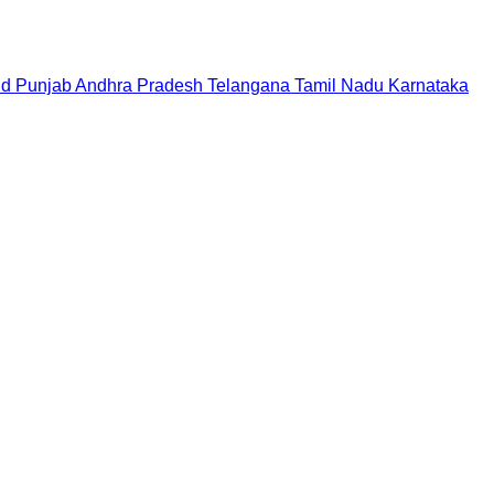
nd
Punjab
Andhra Pradesh
Telangana
Tamil Nadu
Karnataka