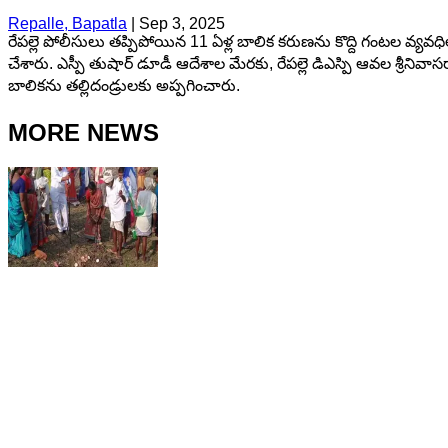
Repalle, Bapatla
|
Sep 3, 2025
రేపల్లె పోలీసులు తప్పిపోయిన 11 ఏళ్ల బాలిక కరుణను కొద్ది గంటల వ్యవధి
చేశారు. ఎస్పీ తుషార్ డూడీ ఆదేశాల మేరకు, రేపల్లె డిఎస్పి ఆవల శ్రీనివ
బాలికను తల్లిదండ్రులకు అప్పగించారు.
MORE NEWS