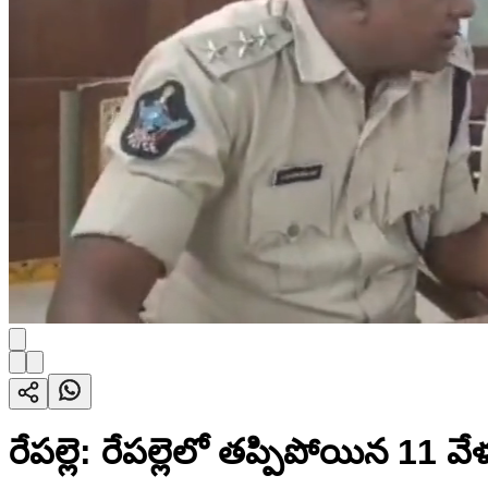
రేపల్లె: రేపల్లెలో తప్పిపోయిన 11 వే