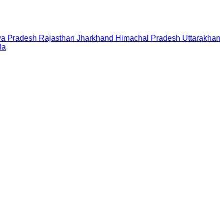
a Pradesh
Rajasthan
Jharkhand
Himachal Pradesh
Uttarakha
la