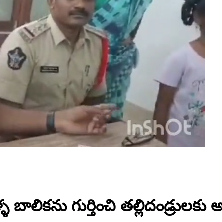
ళ్ళ బాలికను గుర్తించి తల్లిదండ్రులక