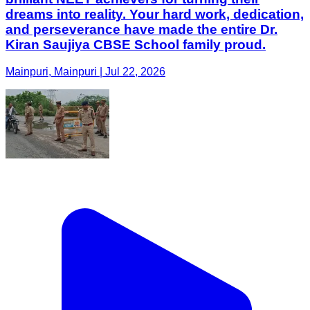
dreams into reality. Your hard work, dedication,
and perseverance have made the entire Dr.
Kiran Saujiya CBSE School family proud.
Mainpuri, Mainpuri | Jul 22, 2026