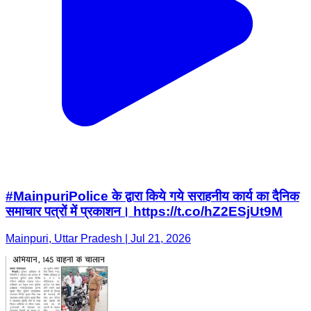
#MainpuriPolice के द्वारा किये गये सराहनीय कार्य का दैनिक
समाचार पत्रों में प्रकाशन। https://t.co/hZ2ESjUt9M
Mainpuri, Uttar Pradesh | Jul 21, 2026