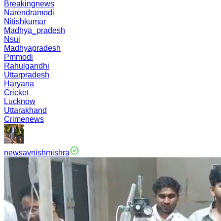
Breakingnews
Narendramodi
Nitishkumar
Madhya_pradesh
Nsui
Madhyapradesh
Pmmodi
Rahulgandhi
Uttarpradesh
Haryana
Cricket
Lucknow
Uttarakhand
Crimenews
newsavnishmishra