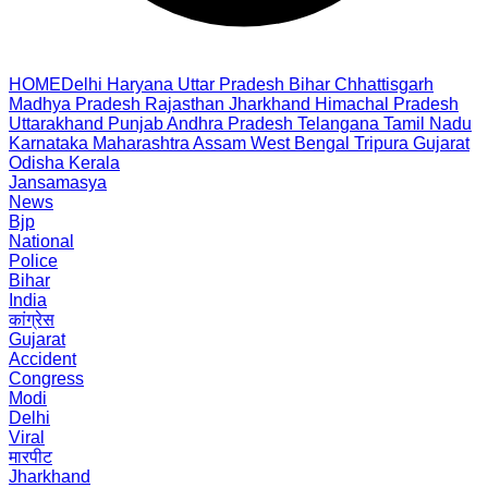
HOME
Delhi
Haryana
Uttar Pradesh
Bihar
Chhattisgarh
Madhya Pradesh
Rajasthan
Jharkhand
Himachal Pradesh
Uttarakhand
Punjab
Andhra Pradesh
Telangana
Tamil Nadu
Karnataka
Maharashtra
Assam
West Bengal
Tripura
Gujarat
Odisha
Kerala
Jansamasya
News
Bjp
National
Police
Bihar
India
कांग्रेस
Gujarat
Accident
Congress
Modi
Delhi
Viral
मारपीट
Jharkhand