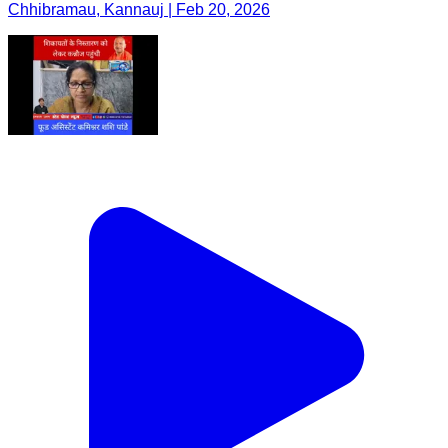
Chhibramau, Kannauj | Feb 20, 2026