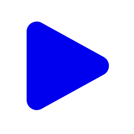
छिबरामऊ: तालिग्राम के आगरा-लखनऊ एक्सप्रेस वे पर दर्दनाक
सड़क हादसा, अज्ञात कार ने पीछे से मारी टक्कर, एक की मौत, दो
लोग घायल
Chhibramau, Kannauj | Feb 19, 2026