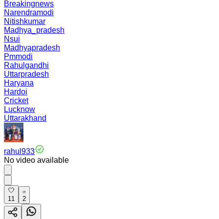
Breakingnews
Narendramodi
Nitishkumar
Madhya_pradesh
Nsui
Madhyapradesh
Pmmodi
Rahulgandhi
Uttarpradesh
Haryana
Hardoi
Cricket
Lucknow
Uttarakhand
rahul933
No video available
11
2