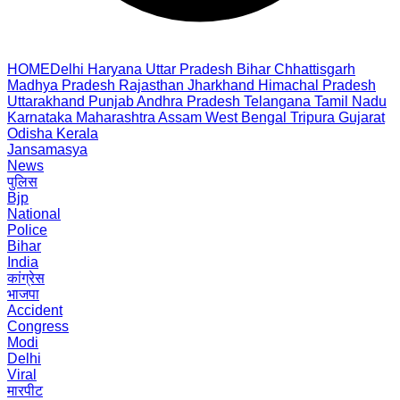
HOME
Delhi
Haryana
Uttar Pradesh
Bihar
Chhattisgarh
Madhya Pradesh
Rajasthan
Jharkhand
Himachal Pradesh
Uttarakhand
Punjab
Andhra Pradesh
Telangana
Tamil Nadu
Karnataka
Maharashtra
Assam
West Bengal
Tripura
Gujarat
Odisha
Kerala
Jansamasya
News
पुलिस
Bjp
National
Police
Bihar
India
कांग्रेस
भाजपा
Accident
Congress
Modi
Delhi
Viral
मारपीट