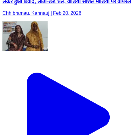
लेकर हुआ विवाद, लाठी-डंडे चले, वीडियो सोशल मीडिया पर वायरल
Chhibramau, Kannauj | Feb 20, 2026