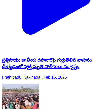
ప్రత్తిపాడు: జాతీయ రహదారిపై గుర్తుతెలిన వాహనం
ఢీకొట్టడంతో వ్యక్తి మృతి పోలీసులు దర్యాప్తు.
Prathipadu, Kakinada | Feb 16, 2026