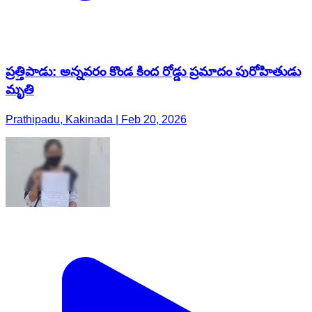
ప్రత్తిపాడు: అన్నవరం కొండ కింద రోడ్డు ప్రమాదం పురోహితుడు
మృతి
Prathipadu, Kakinada | Feb 20, 2026