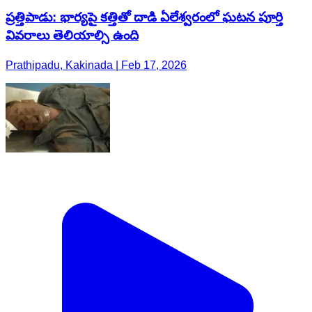
ప్రత్తిపాడు: భార్యపై కత్తితో దాడి ఏలేశ్వరంలో ఘటన పూర్తి
వివరాలు తెలియాల్సి ఉంది
Prathipadu, Kakinada | Feb 17, 2026