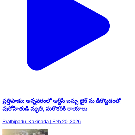
ప్రత్తిపాడు: అన్నవరంలో ఆర్టీసీ బస్సు బైక్ ను ఢీకొట్టడంతో
పురోహితుడి మృతి, మరొకరికి గాయాలు
Prathipadu, Kakinada | Feb 20, 2026