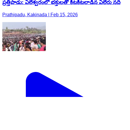
ప్రత్తిపాడు: ఏలేశ్వరంలో భక్తులతో కిటకిటలాడిన ఏలేరు నది
Prathipadu, Kakinada | Feb 15, 2026