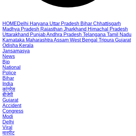
HOME
Delhi
Haryana
Uttar Pradesh
Bihar
Chhattisgarh
Madhya Pradesh
Rajasthan
Jharkhand
Himachal Pradesh
Uttarakhand
Punjab
Andhra Pradesh
Telangana
Tamil Nadu
Karnataka
Maharashtra
Assam
West Bengal
Tripura
Gujarat
Odisha
Kerala
Jansamasya
News
Bjp
National
Police
Bihar
India
कांग्रेस
बीजेपी
Gujarat
Accident
Congress
Modi
Delhi
Viral
मारपीट