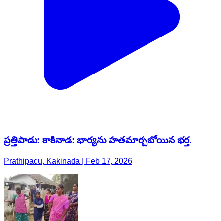
ప్రత్తిపాడు: కాకినాడ: భార్యను హతమార్చబోయిన భర్త.
Prathipadu, Kakinada | Feb 17, 2026