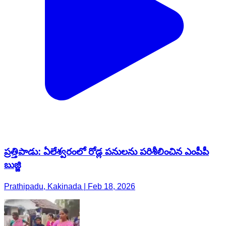
ప్రత్తిపాడు: ఏలేశ్వరంలో రోడ్ల పనులను పరిశీలించిన ఎంపీపీ
బుజ్జి
Prathipadu, Kakinada | Feb 18, 2026