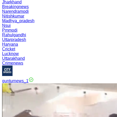
Jharkhand
Breakingnews
Narendramodi
Nitishkumar
Madhya_pradesh
Nsui
Pmmodi
Rahulgandhi
Uttarpradesh
Haryana
Cricket
Lucknow
Uttarakhand
Crimenews
gunturnews_1