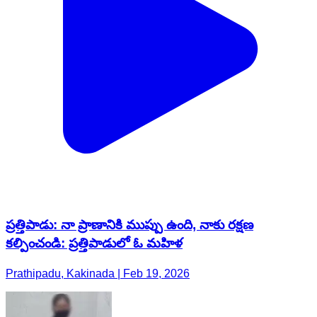
ప్రత్తిపాడు: నా ప్రాణానికి ముప్పు ఉంది, నాకు రక్షణ
కల్పించండి: ప్రత్తిపాడులో ఓ మహిళ
Prathipadu, Kakinada | Feb 19, 2026