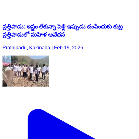
ప్రత్తిపాడు: ఇష్టం లేకున్నా పెళ్లి ఇప్పుడు చంపేందుకు కుట్ర
ప్రత్తిపాడులో మహిళ ఆవేదన
Prathipadu, Kakinada | Feb 19, 2026