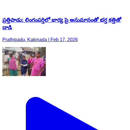
ప్రత్తిపాడు: లింగంపర్తిలో భార్య పై అనుమానంతో భర్త కత్తితో
దాడి
Prathipadu, Kakinada | Feb 17, 2026