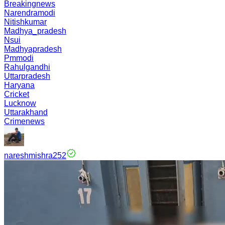
Breakingnews
Narendramodi
Nitishkumar
Madhya_pradesh
Nsui
Madhyapradesh
Pmmodi
Rahulgandhi
Uttarpradesh
Haryana
Cricket
Lucknow
Uttarakhand
Crimenews
nareshmishra252