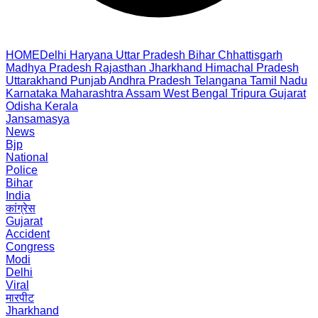
HOME
Delhi
Haryana
Uttar Pradesh
Bihar
Chhattisgarh
Madhya Pradesh
Rajasthan
Jharkhand
Himachal Pradesh
Uttarakhand
Punjab
Andhra Pradesh
Telangana
Tamil Nadu
Karnataka
Maharashtra
Assam
West Bengal
Tripura
Gujarat
Odisha
Kerala
Jansamasya
News
Bjp
National
Police
Bihar
India
कांग्रेस
Gujarat
Accident
Congress
Modi
Delhi
Viral
मारपीट
Jharkhand