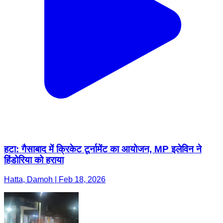
हटा: गैसाबाद में क्रिकेट टूर्नामेंट का आयोजन, MP इलेविन ने
हिंडोरिया को हराया
Hatta, Damoh | Feb 18, 2026