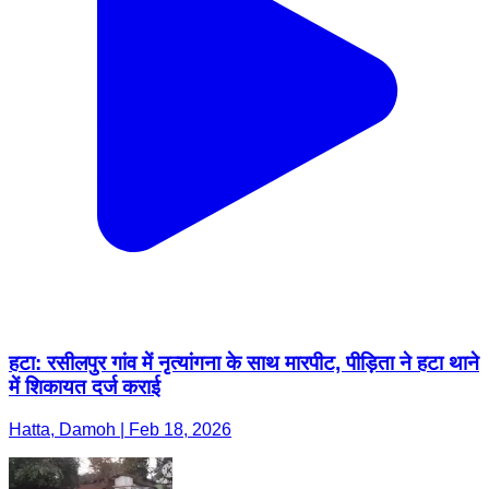
हटा: रसीलपुर गांव में नृत्यांगना के साथ मारपीट, पीड़िता ने हटा थाने
में शिकायत दर्ज कराई
Hatta, Damoh | Feb 18, 2026