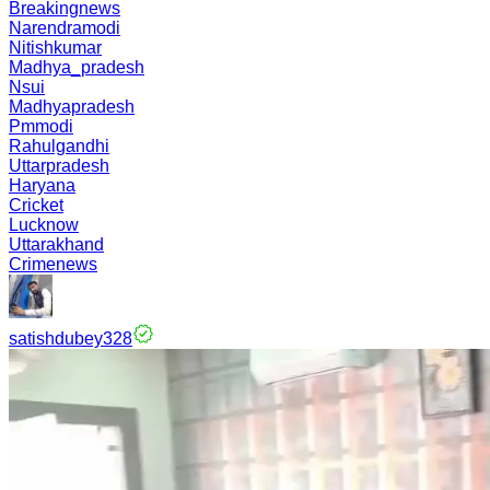
Breakingnews
Narendramodi
Nitishkumar
Madhya_pradesh
Nsui
Madhyapradesh
Pmmodi
Rahulgandhi
Uttarpradesh
Haryana
Cricket
Lucknow
Uttarakhand
Crimenews
satishdubey328