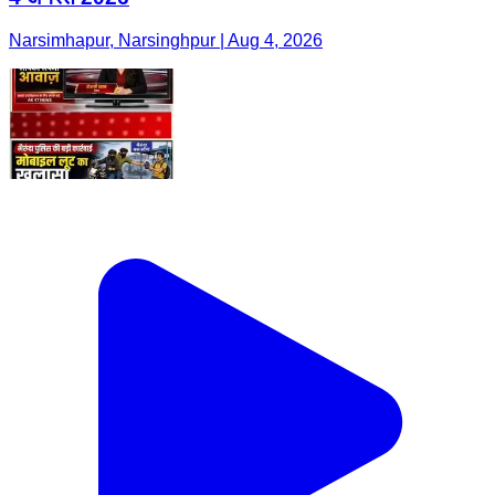
Narsimhapur, Narsinghpur | Aug 4, 2026