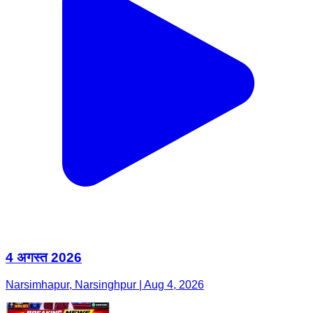
4 अगस्त 2026
Narsimhapur, Narsinghpur | Aug 4, 2026