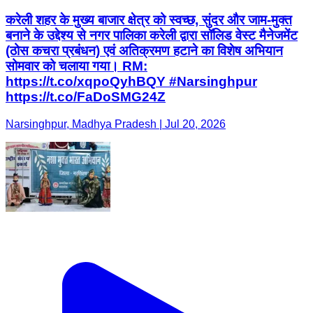
करेली शहर के मुख्य बाजार क्षेत्र को स्वच्छ, सुंदर और जाम-मुक्त
बनाने के उद्देश्य से नगर पालिका करेली द्वारा सॉलिड वेस्ट मैनेजमेंट
(ठोस कचरा प्रबंधन) एवं अतिक्रमण हटाने का विशेष अभियान
सोमवार को चलाया गया। RM:
https://t.co/xqpoQyhBQY #Narsinghpur
https://t.co/FaDoSMG24Z
Narsinghpur, Madhya Pradesh | Jul 20, 2026