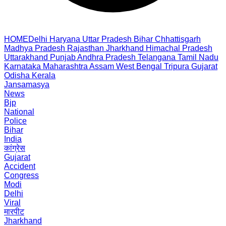
HOME
Delhi
Haryana
Uttar Pradesh
Bihar
Chhattisgarh
Madhya Pradesh
Rajasthan
Jharkhand
Himachal Pradesh
Uttarakhand
Punjab
Andhra Pradesh
Telangana
Tamil Nadu
Karnataka
Maharashtra
Assam
West Bengal
Tripura
Gujarat
Odisha
Kerala
Jansamasya
News
Bjp
National
Police
Bihar
India
कांग्रेस
Gujarat
Accident
Congress
Modi
Delhi
Viral
मारपीट
Jharkhand