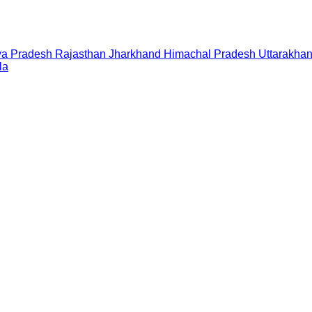
a Pradesh
Rajasthan
Jharkhand
Himachal Pradesh
Uttarakha
la