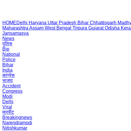
HOME
Delhi
Haryana
Uttar Pradesh
Bihar
Chhattisgarh
Madhy
Maharashtra
Assam
West Bengal
Tripura
Gujarat
Odisha
Kera
Jansamasya
News
पुलिस
Bjp
National
Police
Bihar
India
कांग्रेस
भाजपा
Accident
Congress
Modi
Delhi
Viral
मारपीट
Breakingnews
Narendramodi
Nitishkumar