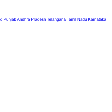
nd
Punjab
Andhra Pradesh
Telangana
Tamil Nadu
Karnataka