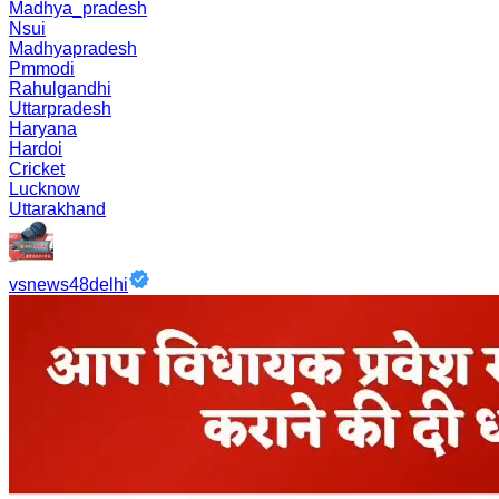
Madhya_pradesh
Nsui
Madhyapradesh
Pmmodi
Rahulgandhi
Uttarpradesh
Haryana
Hardoi
Cricket
Lucknow
Uttarakhand
vsnews48delhi