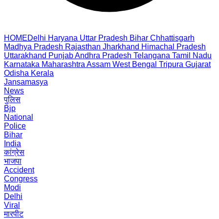
HOME
Delhi
Haryana
Uttar Pradesh
Bihar
Chhattisgarh
Madhya Pradesh
Rajasthan
Jharkhand
Himachal Pradesh
Uttarakhand
Punjab
Andhra Pradesh
Telangana
Tamil Nadu
Karnataka
Maharashtra
Assam
West Bengal
Tripura
Gujarat
Odisha
Kerala
Jansamasya
News
पुलिस
Bjp
National
Police
Bihar
India
कांग्रेस
भाजपा
Accident
Congress
Modi
Delhi
Viral
मारपीट