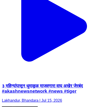
३ महिन्यांपासून धुमाकूळ माजवणारा वाघ अखेर जेरबंद
#akashnewsnetwork #news #tiger
Lakhandur, Bhandara | Jul 15, 2026