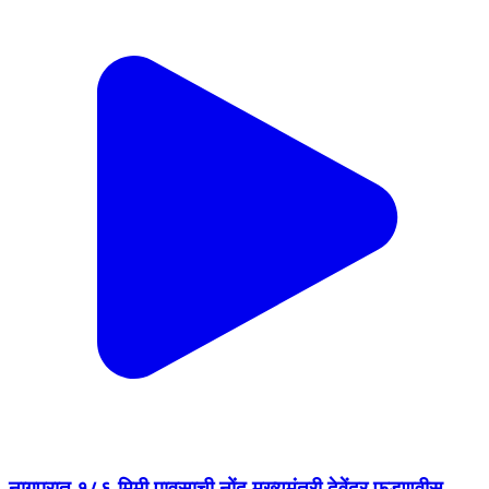
नागपुरात १८६ मिमी पावसाची नोंद मुख्यमंत्री देवेंद्र फडणवीस