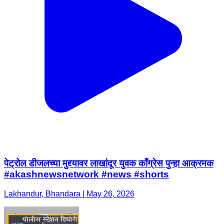
पेट्रोल डीजलच्या मुद्द्यावर लाखांदूर युवक काँग्रेस पुन्हा आक्रमक
#akashnewsnetwork #news #shorts
Lakhandur, Bhandara | May 26, 2026