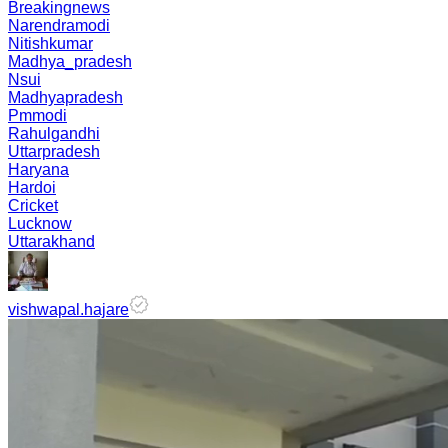
Breakingnews
Narendramodi
Nitishkumar
Madhya_pradesh
Nsui
Madhyapradesh
Pmmodi
Rahulgandhi
Uttarpradesh
Haryana
Hardoi
Cricket
Lucknow
Uttarakhand
vishwapal.hajare